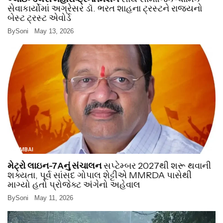
સેવાકાર્યોમાં અગ્રેસર ડૉ. ભરત શાહના ટ્રસ્ટને રાજ્યનો
બેસ્ટ ટ્રસ્ટ એવોર્ડ
By
Soni
May 13, 2026
MUMBAI
મેટ્રો લાઇન-7Aનું સંચાલન
સપ્ટેમ્બર 2027થી શરૂ થવાની
શક્યતા, પૂર્વ સાંસદ ગોપાલ શેટ્ટીએ MMRDA પાસેથી
માગ્યો હતો પ્રોજેક્ટ અંગેનો અહેવાલ
By
Soni
May 11, 2026