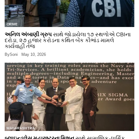
CRIME
અનિલ અંબાણી ગ્રુપ
સાથે જોડાયેલા ૧૭ સ્થળોએ CBIના
દરોડા, ૨૭ હજાર કરોડના કથિત બેંક કૌભાંડ મામલે
કાર્યવાહી તેજ
By
Soni
May 10, 2026
MAHARASHTRA
બ્લાઇન્ડલેસ મહારાષ્ટ્રના મિશન
સાથે સામાજિક-ધાર્મિક