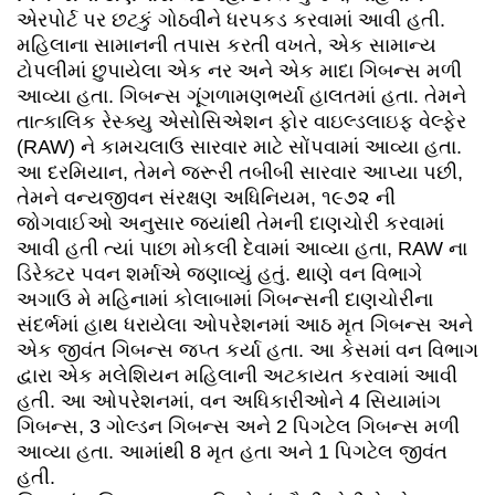
એરપોર્ટ પર છટકું ગોઠવીને ધરપકડ કરવામાં આવી હતી.
મહિલાના સામાનની તપાસ કરતી વખતે, એક સામાન્ય
ટોપલીમાં છુપાયેલા એક નર અને એક માદા ગિબન્સ મળી
આવ્યા હતા. ગિબન્સ ગૂંગળામણભર્યા હાલતમાં હતા. તેમને
તાત્કાલિક રેસ્ક્યુ એસોસિએશન ફોર વાઇલ્ડલાઇફ વેલ્ફેર
(RAW) ને કામચલાઉ સારવાર માટે સોંપવામાં આવ્યા હતા.
આ દરમિયાન, તેમને જરૂરી તબીબી સારવાર આપ્યા પછી,
તેમને વન્યજીવન સંરક્ષણ અધિનિયમ, ૧૯૭૨ ની
જોગવાઈઓ અનુસાર જ્યાંથી તેમની દાણચોરી કરવામાં
આવી હતી ત્યાં પાછા મોકલી દેવામાં આવ્યા હતા, RAW ના
ડિરેક્ટર પવન શર્માએ જણાવ્યું હતું. થાણે વન વિભાગે
અગાઉ મે મહિનામાં કોલાબામાં ગિબન્સની દાણચોરીના
સંદર્ભમાં હાથ ધરાયેલા ઓપરેશનમાં આઠ મૃત ગિબન્સ અને
એક જીવંત ગિબન્સ જપ્ત કર્યા હતા. આ કેસમાં વન વિભાગ
દ્વારા એક મલેશિયન મહિલાની અટકાયત કરવામાં આવી
હતી. આ ઓપરેશનમાં, વન અધિકારીઓને 4 સિયામાંગ
ગિબન્સ, 3 ગોલ્ડન ગિબન્સ અને 2 પિગટેલ ગિબન્સ મળી
આવ્યા હતા. આમાંથી 8 મૃત હતા અને 1 પિગટેલ જીવંત
હતી.