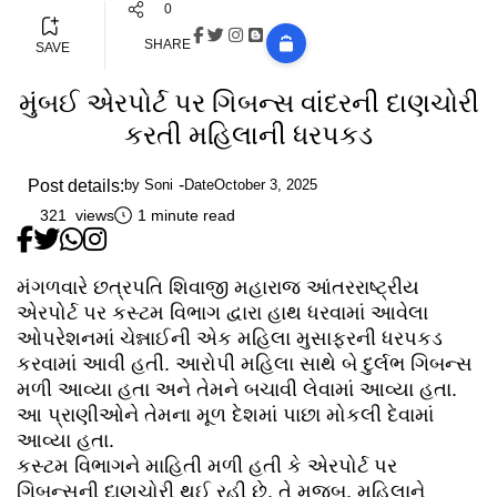
0
SHARE
SAVE
મુંબઈ એરપોર્ટ પર ગિબન્સ વાંદરની દાણચોરી
કરતી મહિલાની ધરપકડ
Post details:
by
Soni
Date
October 3, 2025
321 views
1 minute read
મંગળવારે છત્રપતિ શિવાજી મહારાજ આંતરરાષ્ટ્રીય
એરપોર્ટ પર કસ્ટમ વિભાગ દ્વારા હાથ ધરવામાં આવેલા
ઓપરેશનમાં ચેન્નાઈની એક મહિલા મુસાફરની ધરપકડ
કરવામાં આવી હતી. આરોપી મહિલા સાથે બે દુર્લભ ગિબન્સ
મળી આવ્યા હતા અને તેમને બચાવી લેવામાં આવ્યા હતા.
આ પ્રાણીઓને તેમના મૂળ દેશમાં પાછા મોકલી દેવામાં
આવ્યા હતા.
કસ્ટમ વિભાગને માહિતી મળી હતી કે એરપોર્ટ પર
ગિબન્સની દાણચોરી થઈ રહી છે. તે મુજબ, મહિલાને