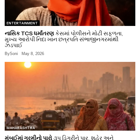
ENTERTAINMENT
નાસિક TCS ધર્માંતરણ
કેસમાં પોલીસને મોટી સફળતા,
મુખ્ય આરોપી નિદા ખાન છત્રપતિ સંભાજીનગરમાંથી
ઝડપાઈ
By
Soni
May 8, 2026
MAHARASHTRA
મુંબઈમાં ગરમીનો પારો
૩૫ ડિગ્રીને પાર, શહેર અને