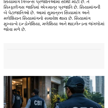
સિયામાંગ ગિબન્સ પ્રજાતિઓમાં સૌથી મોટી છે. તે
સિમ્ફાલેંગસ જાતિમાં એકમાત્ર પ્રજાતિ છે. સિયામાંગની
બે પેટાજાતિઓ છે. આમાં સુમાત્રન સિયામાંગ અને
મલેશિયન સિયામાંગનો સમાવેશ થાય છે. સિયામાંગ
મુખ્યત્વે ઇન્ડોનેશિયા, મલેશિયા અને થાઇલેન્ડના જંગલોમાં
જોવા મળે છે.