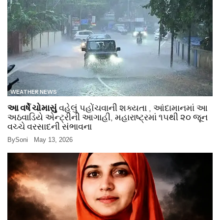
WEATHER NEWS
આ વર્ષે ચોમાસું
વહેલું પહોંચવાની શક્યતા , આંદામાનમાં આ
અઠવાડિયે એન્ટ્રીની આગાહી, મહારાષ્ટ્રમાં ૧૫થી ૨૦ જૂન
વચ્ચે વરસાદની સંભાવના
By
Soni
May 13, 2026