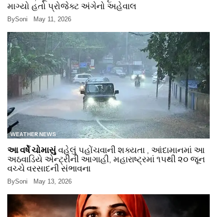
માગ્યો હતો પ્રોજેક્ટ અંગેનો અહેવાલ
By
Soni
May 11, 2026
WEATHER NEWS
આ વર્ષે ચોમાસું
વહેલું પહોંચવાની શક્યતા , આંદામાનમાં આ
અઠવાડિયે એન્ટ્રીની આગાહી, મહારાષ્ટ્રમાં ૧૫થી ૨૦ જૂન
વચ્ચે વરસાદની સંભાવના
By
Soni
May 13, 2026