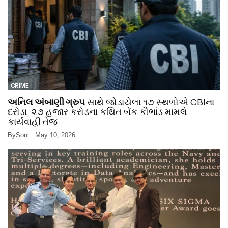
CRIME
અનિલ અંબાણી ગ્રુપ
સાથે જોડાયેલા ૧૭ સ્થળોએ CBIના
દરોડા, ૨૭ હજાર કરોડના કથિત બેંક કૌભાંડ મામલે
કાર્યવાહી તેજ
By
Soni
May 10, 2026