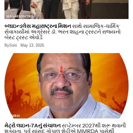
MAHARASHTRA
બ્લાઇન્ડલેસ મહારાષ્ટ્રના મિશન
સાથે સામાજિક-ધાર્મિક
સેવાકાર્યોમાં અગ્રેસર ડૉ. ભરત શાહના ટ્રસ્ટને રાજ્યનો
બેસ્ટ ટ્રસ્ટ એવોર્ડ
By
Soni
May 13, 2026
MUMBAI
મેટ્રો લાઇન-7Aનું સંચાલન
સપ્ટેમ્બર 2027થી શરૂ થવાની
શક્યતા, પૂર્વ સાંસદ ગોપાલ શેટ્ટીએ MMRDA પાસેથી