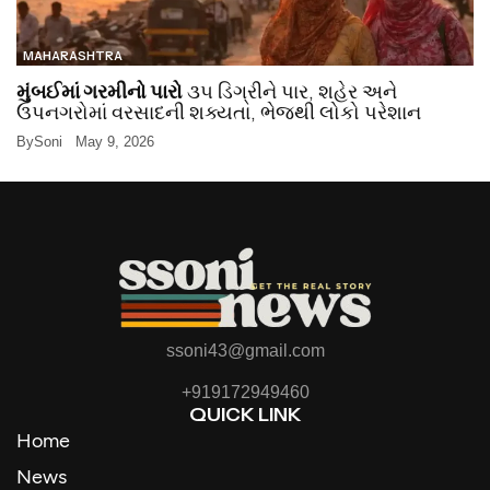
MAHARASHTRA
મુંબઈમાં ગરમીનો પારો
૩૫ ડિગ્રીને પાર, શહેર અને
ઉપનગરોમાં વરસાદની શક્યતા, ભેજથી લોકો પરેશાન
By
Soni
May 9, 2026
ssoni43@gmail.com
+919172949460
QUICK LINK
Home
News