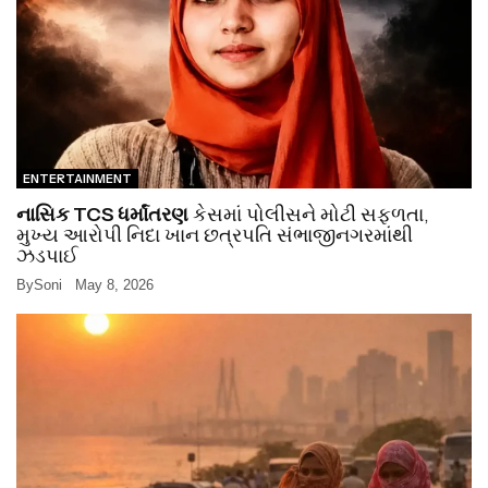
ENTERTAINMENT
નાસિક TCS ધર્માંતરણ
કેસમાં પોલીસને મોટી સફળતા,
મુખ્ય આરોપી નિદા ખાન છત્રપતિ સંભાજીનગરમાંથી
ઝડપાઈ
By
Soni
May 8, 2026