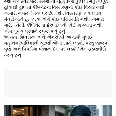
સ્થાનિક સ્વરાજ્ય સંસ્થાની ચૂંટણીઓ હાલમાં મહત્વપૂર્ણ
હોવાથી હાલમાં કૅબિનેટના વિસ્તરણનો કોઈ વિચાર નથી.
અમારી નજર તેમના પર છે. તેથી, વિસ્તરણ કે વર્તમાન
મંત્રીઓને દૂર કરવા અંગે કોઈ પરિસ્થિતિ નથી. અમારા
માટે, . તેથી, કૅબિનેટમાં ફેરબદલની કોઈ શક્યતા નથી,
એમ મુખ્ય પ્રધાને સ્પષ્ટ કર્યું હતું.
‘ભાજપ, શિવસેના અને એનસીપી આગામી મુંબઈ
મહાનગરપાલિકાની ચૂંટણીઓમાં સાથે લડશે. પરંતુ ભાજપ
પુણે અને પિંપરીમાં પોતાના દમ પર લડશે.’ તેમ ફડણવીસે
કહ્યું હતું