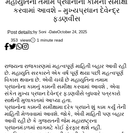
મહાયુતિના તમામ પ્રધાનોના કામની સમીક્ષા
કરવામાં આવશે – મુખ્યપ્રધાન દેવેન્દ્ર
ફડણવીસ
Post details:
by
Soni
Date
October 24, 2025
353 views
1 minute read
રાજ્યના રાજકારણમાં મહત્વપૂર્ણ માહિતી બહાર આવી રહી
છે. મહાયુતિ સરકારને એક વર્ષ પૂર્ણ થયા પછી મહત્વપૂર્ણ
વિકાસ થવાના છે. એવી ચર્ચા છે મહાયુતિના તમામ
પ્રધાનોના કામનું કામની સમીક્ષા કરવામાં આવશે , એવા
સંકેત મુખ્ય પ્રધાન દેવેન્દ્ર ફડણવીસે બુધવારે પત્રકારો
સાથેની મુલાકાતમાં આપ્યા હતા.
પ્રધાનોના કામની સમીક્ષામા દરેક પ્રધાને શું કામ કર્યું તેની
માહિતી મેળવવામાં આવશે. જોકે, એવી માહિતી પણ બહાર
આવી રહી છે કે ગુજરાતની જેમ મહારાષ્ટ્રના
પ્રધાનમંડળમાં સાગમટે કોઈ ફેરફાર થશે નહીં.