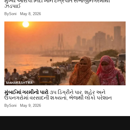
મુખ્ય આરોપી નિદા ખાન છત્રપતિ સંભાજીનગરમાંથી
ઝડપાઈ
By
Soni
May 8, 2026
MAHARASHTRA
મુંબઈમાં ગરમીનો પારો
૩૫ ડિગ્રીને પાર, શહેર અને
ઉપનગરોમાં વરસાદની શક્યતા, ભેજથી લોકો પરેશાન
By
Soni
May 9, 2026