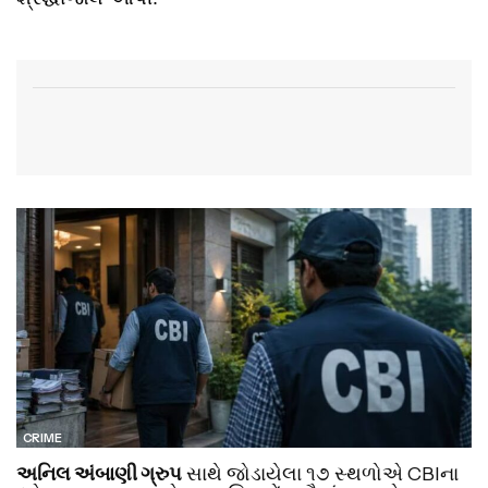
CRIME
અનિલ અંબાણી ગ્રુપ
સાથે જોડાયેલા ૧૭ સ્થળોએ CBIના