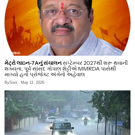
MUMBAI
મેટ્રો લાઇન-7Aનું સંચાલન
સપ્ટેમ્બર 2027થી શરૂ થવાની
શક્યતા, પૂર્વ સાંસદ ગોપાલ શેટ્ટીએ MMRDA પાસેથી
માગ્યો હતો પ્રોજેક્ટ અંગેનો અહેવાલ
By
Soni
May 11, 2026