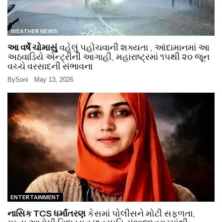
WEATHER NEWS
આ વર્ષે ચોમાસું
વહેલું પહોંચવાની શક્યતા , આંદામાનમાં આ
અઠવાડિયે એન્ટ્રીની આગાહી, મહારાષ્ટ્રમાં ૧૫થી ૨૦ જૂન
વચ્ચે વરસાદની સંભાવના
By
Soni
May 13, 2026
ENTERTAINMENT
નાસિક TCS ધર્માંતરણ
કેસમાં પોલીસને મોટી સફળતા,