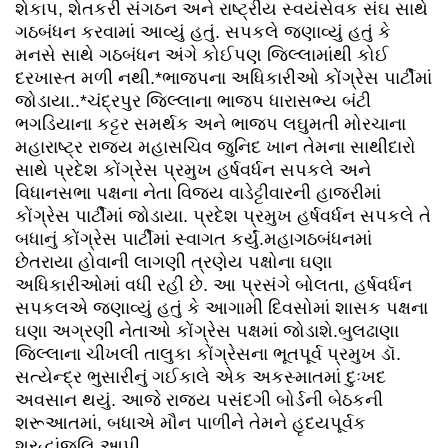
શેકાપ, શેતકરી સંગઠન અને રાષ્ટ્રીય સ્વયંસેવક સંઘ સાથે
ગઠબંધન કરવામાં આવ્યું હતું. સપકલે જણાવ્યું હતું કે
મનસે સાથે ગઠબંધન અંગે કોઈપણ જિલ્લામાંથી કોઈ
દરખાસ્ત મળી નથી.*ભાજપના અધિકારીઓ કોંગ્રેસ પાર્ટીમાં
જોડાયા..*ચંદ્રપુર જિલ્લાના ભાજપ ધારાસભ્ય બંટી
ભગડિયાના કટ્ટર સમર્થક અને ભાજપ લઘુમતી મોરચાના
મહારાષ્ટ્ર રાજ્ય મહાસચિવ જુનિદ ખાન તેમના સાથીદારો
સાથે પ્રદેશ કોંગ્રેસ પ્રમુખ હર્ષવર્ધન સપકલે અને
વિધાનસભા પક્ષના નેતા વિજય વાડેટ્ટીવારની હાજરીમાં
કોંગ્રેસ પાર્ટીમાં જોડાયા. પ્રદેશ પ્રમુખ હર્ષવર્ધન સપકલે તે
બધાનું કોંગ્રેસ પાર્ટીમાં સ્વાગત કર્યું.મહાગઠબંધનમાં
છેતરાયા હોવાની લાગણી ત્રણેય પક્ષોના ઘણા
અધિકારીઓમાં વધી રહી છે. આ પ્રસંગે બોલતા, હર્ષવર્ધન
સપકલએ જણાવ્યું હતું કે આગામી દિવસોમાં શાસક પક્ષના
ઘણા અગ્રણી નેતાઓ કોંગ્રેસ પક્ષમાં જોડાશે.બુલઢાણા
જિલ્લાના ચીખલી તાલુકા કોંગ્રેસના ભૂતપૂર્વ પ્રમુખ ડૉ.
સત્યેન્દ્ર ભુસારીનું ગઈકાલે એક અકસ્માતમાં દુઃખદ
અવસાન થયું. આજે રાજ્ય પસંદગી બોર્ડની બેઠકની
શરૂઆતમાં, બધાએ મૌન પાળીને તેમને હૃદયપૂર્વક
શ્રદ્ધાંજલિ આપી.