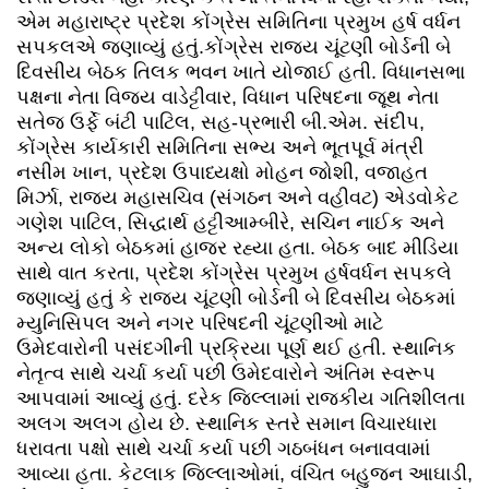
એમ મહારાષ્ટ્ર પ્રદેશ કોંગ્રેસ સમિતિના પ્રમુખ હર્ષ વર્ધન
સપકલએ જણાવ્યું હતું.કોંગ્રેસ રાજ્ય ચૂંટણી બોર્ડની બે
દિવસીય બેઠક તિલક ભવન ખાતે યોજાઈ હતી. વિધાનસભા
પક્ષના નેતા વિજય વાડેટ્ટીવાર, વિધાન પરિષદના જૂથ નેતા
સતેજ ઉર્ફે બંટી પાટિલ, સહ-પ્રભારી બી.એમ. સંદીપ,
કોંગ્રેસ કાર્યકારી સમિતિના સભ્ય અને ભૂતપૂર્વ મંત્રી
નસીમ ખાન, પ્રદેશ ઉપાધ્યક્ષો મોહન જોશી, વજાહત
મિર્ઝા, રાજ્ય મહાસચિવ (સંગઠન અને વહીવટ) એડવોકેટ
ગણેશ પાટિલ, સિદ્ધાર્થ હટ્ટીઆમ્બીરે, સચિન નાઈક અને
અન્ય લોકો બેઠકમાં હાજર રહ્યા હતા. બેઠક બાદ મીડિયા
સાથે વાત કરતા, પ્રદેશ કોંગ્રેસ પ્રમુખ હર્ષવર્ધન સપકલે
જણાવ્યું હતું કે રાજ્ય ચૂંટણી બોર્ડની બે દિવસીય બેઠકમાં
મ્યુનિસિપલ અને નગર પરિષદની ચૂંટણીઓ માટે
ઉમેદવારોની પસંદગીની પ્રક્રિયા પૂર્ણ થઈ હતી. સ્થાનિક
નેતૃત્વ સાથે ચર્ચા કર્યા પછી ઉમેદવારોને અંતિમ સ્વરૂપ
આપવામાં આવ્યું હતું. દરેક જિલ્લામાં રાજકીય ગતિશીલતા
અલગ અલગ હોય છે. સ્થાનિક સ્તરે સમાન વિચારધારા
ધરાવતા પક્ષો સાથે ચર્ચા કર્યા પછી ગઠબંધન બનાવવામાં
આવ્યા હતા. કેટલાક જિલ્લાઓમાં, વંચિત બહુજન આઘાડી,