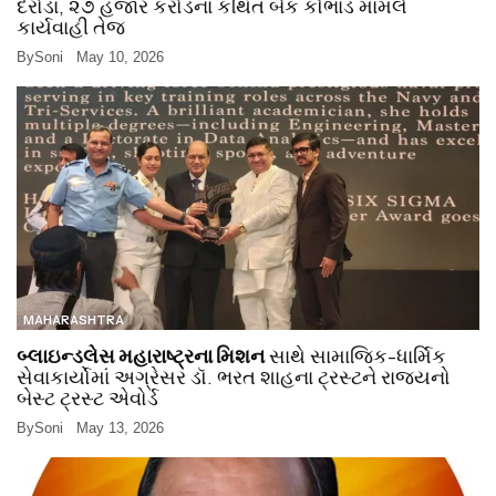
દરોડા, ૨૭ હજાર કરોડના કથિત બેંક કૌભાંડ મામલે
કાર્યવાહી તેજ
By
Soni
May 10, 2026
MAHARASHTRA
બ્લાઇન્ડલેસ મહારાષ્ટ્રના મિશન
સાથે સામાજિક-ધાર્મિક
સેવાકાર્યોમાં અગ્રેસર ડૉ. ભરત શાહના ટ્રસ્ટને રાજ્યનો
બેસ્ટ ટ્રસ્ટ એવોર્ડ
By
Soni
May 13, 2026