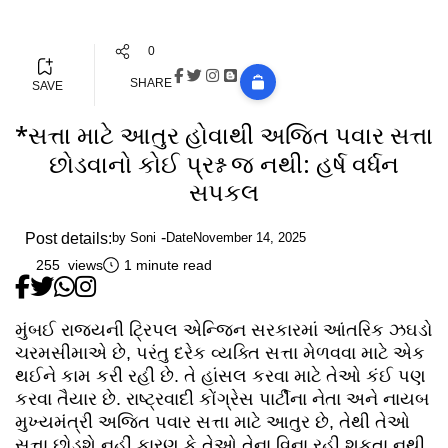
0
SHARE
SAVE
*સત્તા માટે આતુર હોવાથી અજિત પવાર સત્તા
છોડવાનો કોઈ પ્રશ્ન જ નથી: હર્ષ વર્ધન
સપકલ
Post details:
by
Soni
Date
November 14, 2025
255 views
1 minute read
મુંબઈ રાજ્યની ટ્રિપલ એન્જિન સરકારમાં આંતરિક ઝઘડો
ચરમસીમાએ છે, પરંતુ દરેક વ્યક્તિ સત્તા મેળવવા માટે એક
થઈને કામ કરી રહી છે. તે હાંસલ કરવા માટે તેઓ કંઈ પણ
કરવા તૈયાર છે. રાષ્ટ્રવાદી કોંગ્રેસ પાર્ટીના નેતા અને નાયબ
મુખ્યમંત્રી અજિત પવાર સત્તા માટે આતુર છે, તેથી તેઓ
સત્તા છોડશે નહીં કારણ કે તેઓ તેના વિના રહી શકતા નથી,