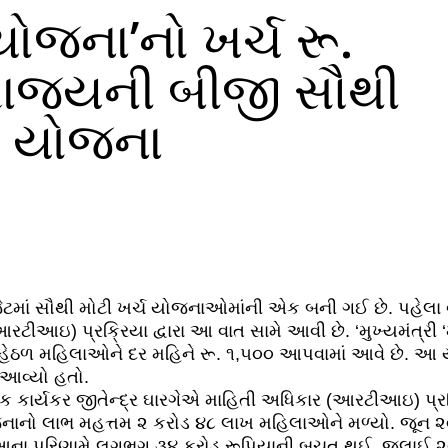
ોજના’નો ખર્ચ રૂ.
રાજ્યની બીજી સૌથી
ી યોજના
જેટમાં સૌથી મોટી ખર્ચ યોજનાઓમાંની એક બની ગઈ છે. પહેલા 
ીઆઇ) પ્રક્રિયા દ્વારા આ વાત સામે આવી છે. ‘મુખ્યમંત્રી
ેઠળ મહિલાઓને દર મહિને રૂ. ૧,૫૦૦ આપવામાં આવે છે. આ ય
 આવ્યો હતો.
િક કાર્યકર જીતેન્દ્ર ઘારગેએ માહિતી અધિકાર (આરટીઆઇ) પ્રક
નાનો લાભ મહત્તમ ૨ કરોડ ૪૮ લાખ મહિલાઓને મળ્યો. જૂન ૨૦
 આના પરિણામે લગભગ ૩૪ કરોડ રૂપિયાની બચત થઈ. જુલાઈ ૨