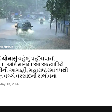
ER NEWS
ે ચોમાસું
વહેલું પહોંચવાની
ા , આંદામાનમાં આ અઠવાડિયે
રીની આગાહી, મહારાષ્ટ્રમાં ૧૫થી
ન વચ્ચે વરસાદની સંભાવના
May 13, 2026