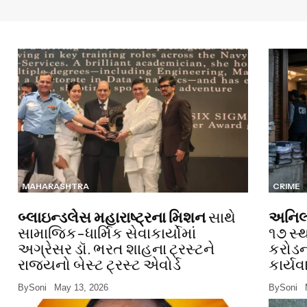
MAHARASHTRA
CRIME
બ્લાઇન્ડલેસ મહારાષ્ટ્રના મિશન
સાથે
અનિલ 
સામાજિક-ધાર્મિક સેવાકાર્યોમાં
૧૭ સ્
અગ્રેસર ડૉ. ભરત શાહના ટ્રસ્ટને
કરોડન
રાજ્યનો બેસ્ટ ટ્રસ્ટ એવોર્ડ
કાર્યવ
By
Soni
May 13, 2026
By
Soni