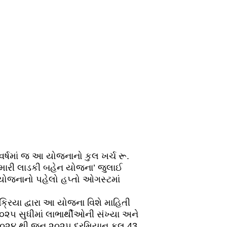
વર્ષમાં જ આ યોજનાનો કુલ ખર્ચ રૂ.
 ‘મારી લાડકી બહેન યોજના’ જુલાઈ
ોજનાનો પહેલો હપ્તો ઓગસ્ટમાં
્રિયા દ્વારા આ યોજના વિશે માહિતી
૨૫ સુધીમાં લાભાર્થીઓની સંખ્યા અને
૦૨૪ થી જૂન ૨૦૨૫ દરમિયાન કુલ 43