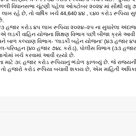
છેલ્લી વિધાનસભા ચૂંટણી પહેલા ઓક્ટોબર ૨૦૨૪ માં સૌથી વધુ ૭
 લાખ રહે છે, તો વાર્ષિક ખર્ચ 44,640 ૪૪ , ૬૪૦ કરોડ રૂપિયા સુ
ે.
 ૪૩ હજાર કરોડ ૪૫ લાખ રૂપિયા ૨૦૨૪–૨૫ ના સુધારેલા અંદાજ
રષ્ટિએ લડકી વાહિન યોજના શિક્ષણ વિભાગ પછી બીજા ક્રમે આવ
અને બાળ કલ્યાણ વિભાગ- ‘લાડકી બહેન યોજના’ (૪૩ હજાર ૪૫ 
ે પુલ-પરિવહન (૪૦ હજાર ૭૪૮ કરોડ), પોલીસ વિભાગ (૩૩ હજા
ગોમાં ખર્ચ કરવામાં આવી રહ્યો છે.
ા માટે ૩૬ હજાર કરોડ રૂપિયાનું ભંડોળ ફાળવ્યું છે. જે રા
તો હજારો કરોડ રૂપિયા બચાવી શકાય છે, એમ માહિતી અધિકાર કા