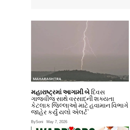
MAHARASHTRA
મહારાષ્ટ્રમાં આગામી બે
દિવસ
ગાજવીજ સાથે વરસાદની શક્યતા
કેટલાક જિલ્લાઓ માટે હવામાન વિભાગે
જાહેર કર્યું યલો એલર્ટ’
By
Soni
May 7, 2026