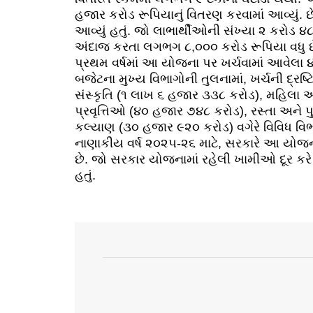
હજાર કરોડ રૂપિયાનું વિતરણ કરવામાં આવ્યું. 
આવ્યું હતું. જો લાભાર્થીઓની સંખ્યા ૨ કરોડ ૪૮
અંદાજ કરતા લગભગ ૮,૦૦૦ કરોડ રૂપિયા વધુ છ
પ્રથમ વર્ષમાં આ યોજના પર ખર્ચવામાં આવેલા
બજેટના મુખ્ય વિભાગોની તુલનામાં, ખર્ચની દ્
સંસ્કૃતિ (૧ લાખ ૬ હજાર ૩૩૮ કરોડ), મહિલા 
પ્રવૃત્તિઓ (૪૦ હજાર ૭૪૮ કરોડ), રસ્તા અન
કલ્યાણ (૩૦ હજાર ૯૨૦ કરોડ) વગેરે વિવિધ વિભા
નાણાકીય વર્ષ ૨૦૨૫-૨૬ માટે, સરકારે આ યોજન
છે. જો સરકાર યોજનામાં રહેલી ખામીઓ દૂર કરે 
હતું.