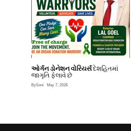
SOCIAL & COMMUNITY NEWS
ઓર્ગન ડોનેશન વોરિયર્સ
દેશહિતમાં
જાગૃતિ ફેલાવે છે
By
Soni
May 7, 2026