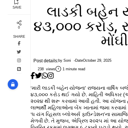
લાડકી બહેન ય
SAVE
૪૩,૦૦૦ કરોડ, 
0
મોંઘ
SHARE
Post details:
by
Soni
Date
October 29, 2025
238 views
1 minute read
‘મારી લાડકી બહેન યોજના’ રાજ્યના વાર્ષિક બ
૪૩,૦૦૦ કરોડ થઈ ગયો છે. માહિતી અધિકાર (આરટ
૨૦૨૪ થી શરૂ કરવામાં આવી હતી. આ યોજના હ
લાભાર્થી મહિલાઓના બેંક ખાતામાં જમા કરવામાં
‘ધ યંગ વ્હિસલ બ્લોઅર્સ ફાઉન્ડેશન’ના સામાજ
મેળવી છે. તે મુજબ, એપ્રિલ ૨૦૨૫ માં આ યોજ
વિતરિત રકમમાં લગભગ ૯ ટકાનો ઘટાડો થયો.