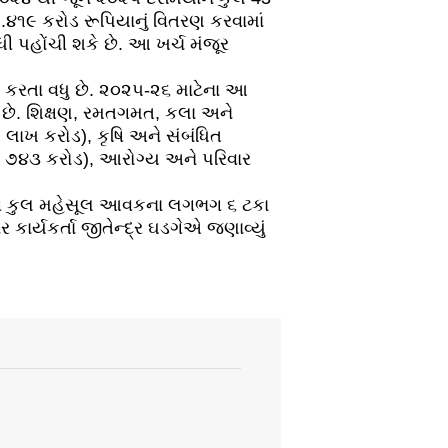
.૪૧૯ કરોડ રૂપિયાનું વિતરણ કરવામાં
ધી પહોંચી શકે છે. આ ખર્ચ મંજૂર
 કરતા વધુ છે. ૨૦૨૫-૨૬ માટેના આ
ી છે. શિક્ષણ, રમતગમત, કલા અને
લાખ કરોડ), કૃષિ અને સંબંધિત
ર ૭૪૩ કરોડ), આરોગ્ય અને પરિવાર
જ્યની કુલ મહેસૂલ આવકના લગભગ ૬ ટકા
ર્યકર્તા જીતેન્દ્ર ઘડગેએ જણાવ્યું