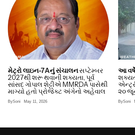
MUMBAI
WEATH
મેટ્રો લાઇન-7Aનું સંચાલન
સપ્ટેમ્બર
આ વર્ષ
2027થી શરૂ થવાની શક્યતા, પૂર્વ
શક્યત
સાંસદ ગોપાલ શેટ્ટીએ MMRDA પાસેથી
એન્ટ્
માગ્યો હતો પ્રોજેક્ટ અંગેનો અહેવાલ
૨૦ જૂ
By
Soni
May 11, 2026
By
Soni