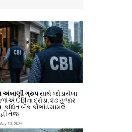
અંબાણી ગ્રુપ
સાથે જોડાયેલા
થળોએ CBIના દરોડા, ૨૭ હજાર
ા કથિત બેંક કૌભાંડ મામલે
ાહી તેજ
May 10, 2026