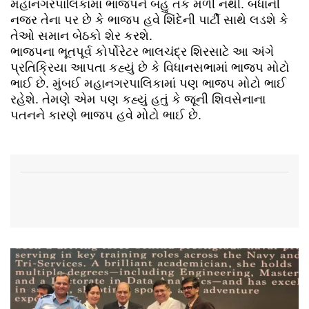
મહાનગરપાલિકામાં ભાજપને બહુ તક મળી નથી. બધાની
નજર તેના પર છે કે ભાજપ હવે શિંદેની પાર્ટી સાથે લડશે કે
તેઓ સમાન બેઠકો શેર કરશે.
ભાજપના ભૂતપૂર્વ કોર્પોરેટર ભાલચંદ્ર શિરસાટે આ અંગે
પ્રતિક્રિયા આપતા કહ્યું છે કે વિધાનસભામાં ભાજપ મોટો
ભાઈ છે. મુંબઈ મહાનગરપાલિકામાં પણ ભાજપ મોટો ભાઈ
રહેશે. તેમણે એમ પણ કહ્યું હતું કે જૂની શિવસેનાના
પતનને કારણે ભાજપ હવે મોટો ભાઈ છે.