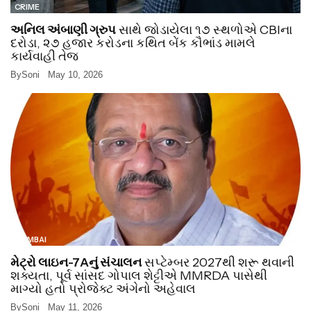
CRIME
અનિલ અંબાણી ગ્રુપ
સાથે જોડાયેલા ૧૭ સ્થળોએ CBIના
દરોડા, ૨૭ હજાર કરોડના કથિત બેંક કૌભાંડ મામલે
કાર્યવાહી તેજ
By
Soni
May 10, 2026
MUMBAI
મેટ્રો લાઇન-7Aનું સંચાલન
સપ્ટેમ્બર 2027થી શરૂ થવાની
શક્યતા, પૂર્વ સાંસદ ગોપાલ શેટ્ટીએ MMRDA પાસેથી
માગ્યો હતો પ્રોજેક્ટ અંગેનો અહેવાલ
By
Soni
May 11, 2026