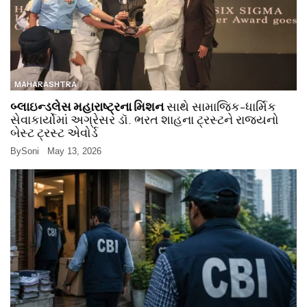
MAHARASHTRA
બ્લાઇન્ડલેસ મહારાષ્ટ્રના મિશન
સાથે સામાજિક-ધાર્મિક
સેવાકાર્યોમાં અગ્રેસર ડૉ. ભરત શાહના ટ્રસ્ટને રાજ્યનો
બેસ્ટ ટ્રસ્ટ એવોર્ડ
By
Soni
May 13, 2026