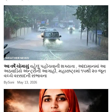
WEATHER NEWS
આ વર્ષે ચોમાસું
વહેલું પહોંચવાની શક્યતા , આંદામાનમાં આ
અઠવાડિયે એન્ટ્રીની આગાહી, મહારાષ્ટ્રમાં ૧૫થી ૨૦ જૂન
વચ્ચે વરસાદની સંભાવના
By
Soni
May 13, 2026