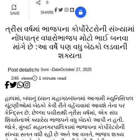
0
SHARE
SAVE
ત્રીસ વર્ષમાં ભાજપના કોર્પોરેટરોની સંખ્યામાં
નોંધપાત્ર વધારોભાજપ મોટો ભાઈ બનવા
માંગે છે :આ વર્ષે પણ વધુ બેઠકો લડવાની
શક્યતા
Post details:
by
Soni
Date
October 27, 2025
246 views
1 minute read
હાલમાં, બધાનું ધ્યાન મહાગઠબંધનમાં આગામી મ્યુનિસિપલ
ચૂંટણીઓમાં બેઠકો કેવી રીતે વહેંચવામાં આવશે તેના પર
કેન્દ્રિત છે. છેલ્લા પચીસથી ત્રીસ વર્ષમાં, એક સંઘ
શિવસેનાએ ક્યારેય ભાજપને વધુ બેઠકો આપી ન હતી.
જોકે, મુંબઈ મહાનગરપાલિકામાં ભાજપના કોર્પોરેટરોની
સંખ્યા સતત વધી રહી છે અને આ વખતે, ભાજપ શક્ય