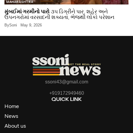
MAHARASHTRA
મુંબઈમાં ગરમીનો પારો
૩૫ ડિગ્રીને પાર, શહેર અને
ઉપનગરોમાં વરસાદની શક્યતા, ભેજથી લોકો પરેશાન
By
Soni
May 9, 2026
ssoni43@gmail.com
+919172949460
QUICK LINK
Home
News
About us