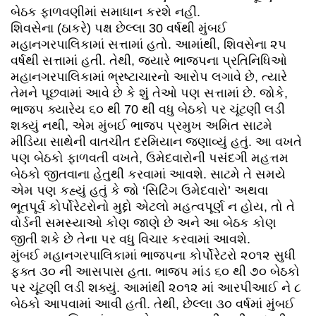
બેઠક ફાળવણીમાં સમાધાન કરશે નહીં.
શિવસેના (ઠાકરે) પક્ષ છેલ્લા 30 વર્ષથી મુંબઈ
મહાનગરપાલિકામાં સત્તામાં હતો. આમાંથી, શિવસેના ૨૫
વર્ષથી સત્તામાં હતી. તેથી, જ્યારે ભાજપના પ્રતિનિધિઓ
મહાનગરપાલિકામાં ભ્રષ્ટાચારનો આરોપ લગાવે છે, ત્યારે
તેમને પૂછવામાં આવે છે કે શું તેઓ પણ સત્તામાં છે. જોકે,
ભાજપ ક્યારેય ૬૦ થી 70 થી વધુ બેઠકો પર ચૂંટણી લડી
શક્યું નથી, એમ મુંબઈ ભાજપ પ્રમુખ અમિત સાટમે
મીડિયા સાથેની વાતચીત દરમિયાન જણાવ્યું હતું. આ વખતે
પણ બેઠકો ફાળવતી વખતે, ઉમેદવારોની પસંદગી મહત્તમ
બેઠકો જીતવાના હેતુથી કરવામાં આવશે. સાટમે તે સમયે
એમ પણ કહ્યું હતું કે જો ‘સિટિંગ ઉમેદવારો’ અથવા
ભૂતપૂર્વ કોર્પોરેટરોનો મુદ્દો એટલો મહત્વપૂર્ણ ન હોય, તો તે
વોર્ડની સમસ્યાઓ કોણ જાણે છે અને આ બેઠક કોણ
જીતી શકે છે તેના પર વધુ વિચાર કરવામાં આવશે.
મુંબઈ મહાનગરપાલિકામાં ભાજપના કોર્પોરેટરો ૨૦૧૨ સુધી
ફક્ત ૩૦ ની આસપાસ હતા. ભાજપ માંડ ૬૦ થી ૭૦ બેઠકો
પર ચૂંટણી લડી શક્યું. આમાંથી ૨૦૧૨ માં આરપીઆઈ ને ૮
બેઠકો આપવામાં આવી હતી. તેથી, છેલ્લા ૩૦ વર્ષમાં મુંબઈ