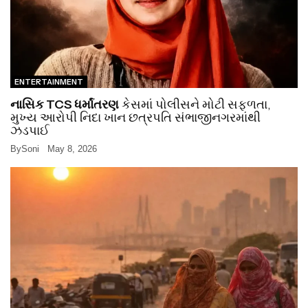
ENTERTAINMENT
નાસિક TCS ધર્માંતરણ
કેસમાં પોલીસને મોટી સફળતા,
મુખ્ય આરોપી નિદા ખાન છત્રપતિ સંભાજીનગરમાંથી
ઝડપાઈ
By
Soni
May 8, 2026