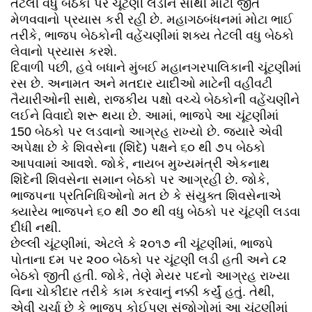
તેટલી વધુ બેઠકો પર ચૂંટણી લડીને સૌથી મોટી જીત
મેળવવાનો પ્રયાસ કરી રહી છે. મહાગઠબંધનમાં મોટા ભાઈ
તરીકે, ભાજપ બેઠકોની વહેંચણીમાં શક્ય તેટલી વધુ બેઠકો
લેવાનો પ્રયાસ કરશે.
દિવાળી પછી, હવે બધાને મુંબઈ મહાનગરપાલિકાની ચૂંટણીમાં
રસ છે. અનામત અને મતદાર યાદીઓ માટેની વહીવટી
તૈયારીઓની સાથે, રાજકીય પક્ષો વચ્ચે બેઠકોની વહેંચણીને
લઈને વિવાદો શરૂ થયા છે. આમાં, ભાજપે આ ચૂંટણીમાં
150 બેઠકો પર લડવાનો આગ્રહ રાખ્યો છે. જ્યારે એવી
અપેક્ષા છે કે શિવસેના (શિંદે) પક્ષને ૬૦ થી ૭૫ બેઠકો
આપવામાં આવશે. જોકે, નાયબ મુખ્યમંત્રી એકનાથ
શિંદેની શિવસેના સમાન બેઠકો પર આગ્રહી છે. જોકે,
ભાજપના પ્રતિનિધિઓનો મત છે કે સંયુક્ત શિવસેનાએ
ક્યારેય ભાજપને ૬૦ થી ૭૦ થી વધુ બેઠકો પર ચૂંટણી લડવા
દીધી નથી.
છેલ્લી ચૂંટણીમાં, એટલે કે ૨૦૧૭ ની ચૂંટણીમાં, ભાજપે
પોતાના દમ પર ૨૦૦ બેઠકો પર ચૂંટણી લડી હતી અને ૮૨
બેઠકો જીતી હતી. જોકે, તેણે મેયર પદનો આગ્રહ રાખ્યા
વિના ચોકીદાર તરીકે કામ કરવાનું નક્કી કર્યું હતું. તેથી,
એવી ચર્ચા છે કે ભાજપ કોઈપણ સંજોગોમાં આ ચૂંટણીમાં