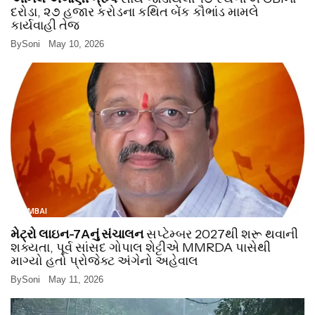
દરોડા, ૨૭ હજાર કરોડના કથિત બેંક કૌભાંડ મામલે
કાર્યવાહી તેજ
By
Soni
May 10, 2026
MUMBAI
મેટ્રો લાઇન-7Aનું સંચાલન
સપ્ટેમ્બર 2027થી શરૂ થવાની
શક્યતા, પૂર્વ સાંસદ ગોપાલ શેટ્ટીએ MMRDA પાસેથી
માગ્યો હતો પ્રોજેક્ટ અંગેનો અહેવાલ
By
Soni
May 11, 2026