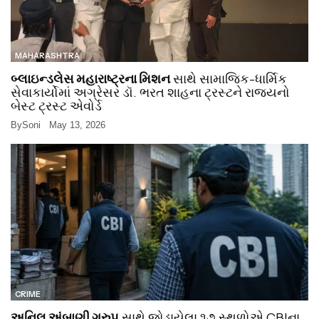
MAHARASHTRA
બ્લાઇન્ડલેસ મહારાષ્ટ્રના મિશન
સાથે સામાજિક-ધાર્મિક
સેવાકાર્યોમાં અગ્રેસર ડૉ. ભરત શાહના ટ્રસ્ટને રાજ્યનો
બેસ્ટ ટ્રસ્ટ એવોર્ડ
By
Soni
May 13, 2026
CRIME
અનિલ અંબાણી ગ્રુપ
સાથે જોડાયેલા ૧૭ સ્થળોએ CBIના