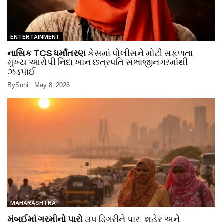
ENTERTAINMENT
નાસિક TCS ધર્માંતરણ
કેસમાં પોલીસને મોટી સફળતા,
મુખ્ય આરોપી નિદા ખાન છત્રપતિ સંભાજીનગરમાંથી
ઝડપાઈ
By
Soni
May 8, 2026
MAHARASHTRA
મુંબઈમાં ગરમીનો પારો
૩૫ ડિગ્રીને પાર, શહેર અને