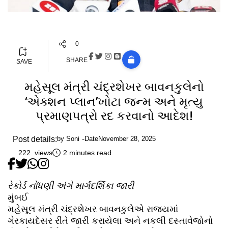
0
SHARE
SAVE
મહેસૂલ મંત્રી ચંદ્રશેખર બાવનકુલેનો
‘એક્શન પ્લાન’ખોટા જન્મ અને મૃત્યુ
પ્રમાણપત્રો રદ કરવાનો આદેશ!
Post details:
by
Soni
Date
November 28, 2025
222 views
2 minutes read
રેકોર્ડ નોંધણી અંગે માર્ગદર્શિકા જારી
મુંબઈ
મહેસૂલ મંત્રી ચંદ્રશેખર બાવનકુલેએ રાજ્યમાં
ગેરકાયદેસર રીતે જારી કરાયેલા અને નકલી દસ્તાવેજોનો