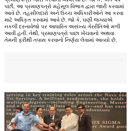
પછી, આ પ્રમાણપત્રો મહેસૂલ વિભાગ દ્વારા જારી કરવામાં
આવે છે. તહસીલદારો અને ઉચ્ચ અધિકારીઓને આ કરવા
માટે અધિકૃત કરવામાં આવે છે. જો કે, ઘણી જગ્યાએ
નકલી દસ્તાવેજો પર આધારિત અસંખ્ય ગેરરીતિઓ મળી
આવી હતી. તેથી, પ્રમાણપત્રો પાછા ખેંચવાનો અથવા
તેમની ફરીથી તપાસ કરવાનો નિર્ણય લેવામાં આવ્યો છે.