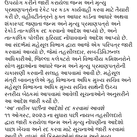
ઉપયોગ કરીને જારી કરાયેલા જન્મ અને મૃત્યુ
પ્રમાણપત્રોના રેકેટ પર કડક કાર્યવાહી કરવા માટે તૈયારી
કરી છે, વહીવટીતંત્રને ફક્ત આધાર કાર્ડના આધારે અથવા
શંકાસ્પદ જણાતા જન્મ અને મૃત્યુ પ્રમાણપત્રો અને
રેકોર્ડ તાત્કાલિક રદ કરવાનો આદેશ આપ્યો છે, અને
તાત્કાલિક પોલીસ ફરિયાદ નોંધાવવાનો આદેશ આપ્યો છે.
આ સંદર્ભમાં મહેસૂલ વિભાગ દ્વારા આજે એક પરિપત્ર જારી
કરવામાં આવ્યો છે, જેમાં તહસીલદાર, સબ-ડિવિઝનલ
અધિકારીઓ, જિલ્લા કલેક્ટરો અને વિભાગીય કમિશનરોને
સોળ મુદ્દાઓના આધારે જન્મ અને મૃત્યુ પ્રમાણપત્રોની
ચકાસણી કરવાની સલાહ આપવામાં આવી છે. મહેસૂલ
મંત્રી બાવનકુલેએ ગૃહ વિભાગના અધિક મુખ્ય સચિવ અને
મહેસૂલ વિભાગના અધિક મુખ્ય સચિવ સાથેની ઉચ્ચ
સ્તરીય બેઠકમાં આપવામાં આવેલી સૂચનાઓને અનુસરીને
આ આદેશ જારી કર્યો છે.
‘આ’ તારીખ પછીના આદેશો રદ કરવામાં આવશે
૧૧ ઓગસ્ટ, ૨૦૨૩ ના સુધારા પછી નાયબ તહસીલદારો
દ્વારા જારી કરાયેલા જન્મ અને મૃત્યુ નોંધણીના આદેશો
પાછા ખેંચવા અને રદ કરવા માટે સૂચનાઓ જારી કરવામાં
આવી છે. વધુમાં, જે કિસ્સાઓમાં જન્મ અને મૃત્યુ