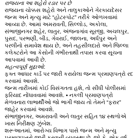
રાજ્યના આ શહેરો રડાર પર છે
રાજ્યના ચોક્કસ શહેરો અને તાલુકાઓને ગેરકાયદેસર
જન્મ અને મૃત્યુ માટે “હોટસ્પોટ” તરીકે ઓળખવામાં
આવ્યા છે. આમાં અમરાવતી, સિલ્લોડ, અકોલા,
સંભાજીનગર શહેર, લાતુર, અંજનાગાંવ સૂરજી, અચલપુર,
પુસદ, પરભણી, બીડ, ગેવરાઈ, જાલના, અર્ધપુર અને
પરલીનો સમાવેશ થાય છે, અને તહસીલદારો અને જિલ્લા
કલેક્ટરોને આ કેસોની ગંભીરતાથી તપાસ કરવા સૂચના
આપવામાં આવી છે.
મહત્વપૂર્ણ મુદ્દાઓ
:
ફક્ત આધાર કાર્ડ પર જારી કરાયેલા જન્મ પ્રમાણપત્રો રદ
કરવામાં આવશે.
જન્મ તારીખમાં કોઈ વિસંગતતા હશે, તો સીધી પોલીસમાં
ફરિયાદ નોંધાવવામાં આવશે. • નકલી પ્રમાણપત્રો
મેળવનારા લાભાર્થીઓ જો ભાગી જાય તો તેમને “ફરાર”
જાહેર કરવામાં આવશે.
સંભાજીનગર, અમરાવતી અને લાતુર સહિત ૧૪ સ્થળોએ
ખાસ નિરીક્ષણ ઝુંબેશ.
શરૂઆતમાં, આરોગ્ય વિભાગ પાસે જન્મ અને મૃત્યુ
પ્રમાણપત્રો જારી કરવાની વ્યવસ્થા છે. જો કે, એક વર્ષ