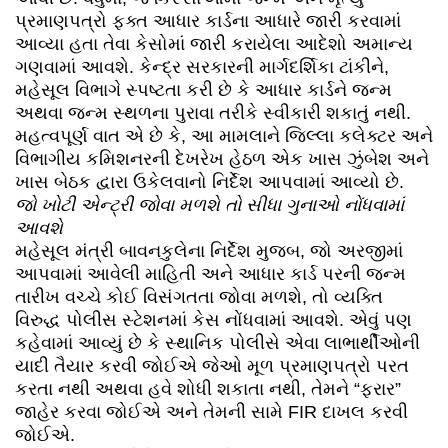
પ્રમાણપત્રો ફક્ત આધાર કાર્ડના આધારે જારી કરવામાં
આવ્યા હતા તેવા કેસોમાં જારી કરાયેલા આદેશો અમાન્ય
ગણવામાં આવશે. કેન્દ્ર સરકારની માર્ગદર્શિકા ટાંકીને,
મહેસૂલ વિભાગે સ્પષ્ટતા કરી છે કે આધાર કાર્ડને જન્મ
અથવા જન્મ સ્થળના પુરાવા તરીકે સ્વીકારી શકાતું નથી.
મહત્વપૂર્ણ વાત એ છે કે, આ મામલાને જિલ્લા કલેક્ટર અને
વિભાગીય કમિશનરની દેખરેખ હેઠળ એક ખાસ ઝુંબેશ અને
ખાસ બેઠક દ્વારા ઉકેલવાનો નિર્દેશ આપવામાં આવ્યો છે.
જો ખોટી એન્ટ્રી જોવા મળશે તો સીધા ગુનાઓ નોંધવામાં
આવશે
મહેસૂલ મંત્રી બાવનકુલેના નિર્દેશ મુજબ, જો અરજીમાં
આપવામાં આવેલી માહિતી અને આધાર કાર્ડ પરની જન્મ
તારીખ વચ્ચે કોઈ વિસંગતતા જોવા મળશે, તો વ્યક્તિ
વિરુદ્ધ પોલીસ સ્ટેશનમાં કેસ નોંધવામાં આવશે. એવું પણ
કહેવામાં આવ્યું છે કે સ્થાનિક પોલીસે એવા લાભાર્થીઓની
યાદી તૈયાર કરવી જોઈએ જેઓ મૂળ પ્રમાણપત્રો પરત
કરતા નથી અથવા હવે શોધી શકાતા નથી, તેમને “ફરાર”
જાહેર કરવા જોઈએ અને તેમની સામે FIR દાખલ કરવી
જોઈએ.