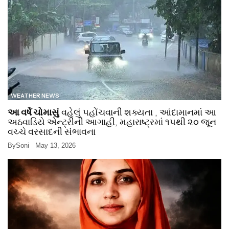
WEATHER NEWS
આ વર્ષે ચોમાસું
વહેલું પહોંચવાની શક્યતા , આંદામાનમાં આ
અઠવાડિયે એન્ટ્રીની આગાહી, મહારાષ્ટ્રમાં ૧૫થી ૨૦ જૂન
વચ્ચે વરસાદની સંભાવના
By
Soni
May 13, 2026