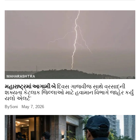
MAHARASHTRA
મહારાષ્ટ્રમાં આગામી બે
દિવસ ગાજવીજ સાથે વરસાદની
શક્યતા કેટલાક જિલ્લાઓ માટે હવામાન વિભાગે જાહેર કર્યું
યલો એલર્ટ’
By
Soni
May 7, 2026