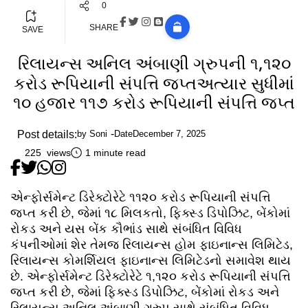
0
SHARE
SAVE
રિલાયન્સ અનિલ અંબાણી ગ્રુપની ૧,૧૨૦
કરોડ રૂપિયાની સંપત્તિ જપ્તઅત્યાર સુધીમાં
૧૦ હજાર ૧૧૭ કરોડ રૂપિયાની સંપત્તિ જપ્ત
Post details:
by
Soni
Date
December 7, 2025
225 views
1 minute read
એન્ફોર્સમેન્ટ ડિરેક્ટોરેટે ૧૧૨૦ કરોડ રૂપિયાની સંપત્તિ
જપ્ત કરી છે, જેમાં ૧૮ મિલકતો, ફિક્સ્ડ ડિપોઝિટ, બેંકોમાં
રોકડ અને યસ બેંક કૌભાંડ સાથે સંબંધિત વિવિધ
કંપનીઓમાં શેર તેમજ રિલાયન્સ હોમ ફાઇનાન્સ લિમિટેડ,
રિલાયન્સ કોમર્શિયલ ફાઇનાન્સ લિમિટેડનો સમાવેશ થાય
છે. એન્ફોર્સમેન્ટ ડિરેક્ટોરેટે ૧,૧૨૦ કરોડ રૂપિયાની સંપત્તિ
જપ્ત કરી છે, જેમાં ફિક્સ્ડ ડિપોઝિટ, બેંકોમાં રોકડ અને
રિલાયન્સ અનિલ અંબાણી ગ્રુપ સાથે સંબંધિત વિવિધ