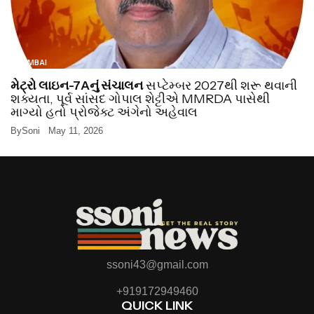
MUMBAI
મેટ્રો લાઇન-7Aનું સંચાલન
સપ્ટેમ્બર 2027થી શરૂ થવાની
શક્યતા, પૂર્વ સાંસદ ગોપાલ શેટ્ટીએ MMRDA પાસેથી
માગ્યો હતો પ્રોજેક્ટ અંગેનો અહેવાલ
By
Soni
May 11, 2026
ssoni43@gmail.com
+919172949460
QUICK LINK