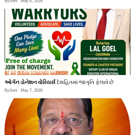
By
Soni
May 6, 2026
SOCIAL & COMMUNITY NEWS
ઓર્ગન ડોનેશન વોરિયર્સ
દેશહિતમાં જાગૃતિ ફેલાવે છે
By
Soni
May 7, 2026