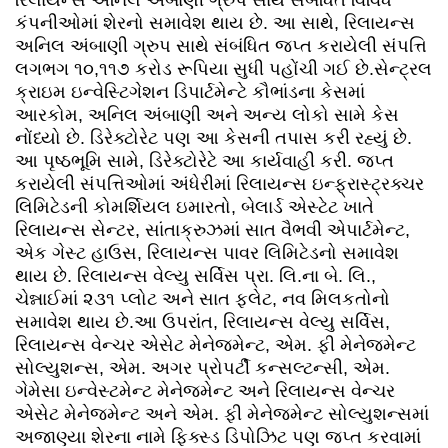
કંપનીઓમાં શેરનો સમાવેશ થાય છે. આ સાથે, રિલાયન્સ
અનિલ અંબાણી ગ્રુપ સાથે સંબંધિત જપ્ત કરાયેલી સંપત્તિ
લગભગ ૧૦,૧૧૭ કરોડ રૂપિયા સુધી પહોંચી ગઈ છે.સેન્ટ્રલ
ક્રાઇમ ઇન્વેસ્ટિગેશન ડિપાર્ટમેન્ટે કૌભાંડના કેસમાં
આરકોમ, અનિલ અંબાણી અને અન્ય લોકો સામે કેસ
નોંધ્યો છે. ડિરેક્ટોરેટ પણ આ કેસની તપાસ કરી રહ્યું છે.
આ પૃષ્ઠભૂમિ સામે, ડિરેક્ટોરેટે આ કાર્યવાહી કરી. જપ્ત
કરાયેલી સંપત્તિઓમાં અંધેરીમાં રિલાયન્સ ઇન્ફ્રાસ્ટ્રક્ચર
લિમિટેડની કોમર્શિયલ ઇમારતો, બેલાર્ડ એસ્ટેટ ખાતે
રિલાયન્સ સેન્ટર, સાંતાક્રુઝમાં સાત વૈભવી એપાર્ટમેન્ટ,
એક ગેસ્ટ હાઉસ, રિલાયન્સ પાવર લિમિટેડનો સમાવેશ
થાય છે. રિલાયન્સ વેલ્યુ સર્વિસ પ્રા. લિ.ના બે. લિ.,
ચેન્નાઈમાં ૨૩૧ પ્લોટ અને સાત ફ્લેટ, નવ મિલકતોનો
સમાવેશ થાય છે.આ ઉપરાંત, રિલાયન્સ વેલ્યુ સર્વિસ,
રિલાયન્સ વેન્ચર એસેટ મેનેજમેન્ટ, એમ. ફી મેનેજમેન્ટ
સોલ્યુશન્સ, એમ. અગર પ્રોપર્ટી કન્સલ્ટન્સી, એમ.
ગેમેસા ઇન્વેસ્ટમેન્ટ મેનેજમેન્ટ અને રિલાયન્સ વેન્ચર
એસેટ મેનેજમેન્ટ અને એમ. ફી મેનેજમેન્ટ સોલ્યુશન્સમાં
અજાણ્યા શેરના નામે ફિક્સ્ડ ડિપોઝિટ પણ જપ્ત કરવામાં