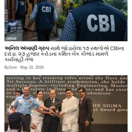
CRIME
અનિલ અંબાણી ગ્રુપ
સાથે જોડાયેલા ૧૭ સ્થળોએ CBIના
દરોડા, ૨૭ હજાર કરોડના કથિત બેંક કૌભાંડ મામલે
કાર્યવાહી તેજ
By
Soni
May 10, 2026