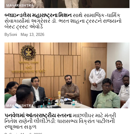
MAHARASHTRA
બ્લાઇન્ડલેસ મહારાષ્ટ્રના મિશન
સાથે સામાજિક-ધાર્મિક
સેવાકાર્યોમાં અગ્રેસર ડૉ. ભરત શાહના ટ્રસ્ટને રાજ્યનો
બેસ્ટ ટ્રસ્ટ એવોર્ડ
By
Soni
May 13, 2026
MAHARASHTRA
પનવેલમાં આંતરરાષ્ટ્રીય સ્તરના
માછલીઘર માટે મંત્રી
નિતેશ રાણેની લીલીઝંડી: ધારાસભ્ય વિક્રાંત પાટીલની
રજૂઆત સફળ