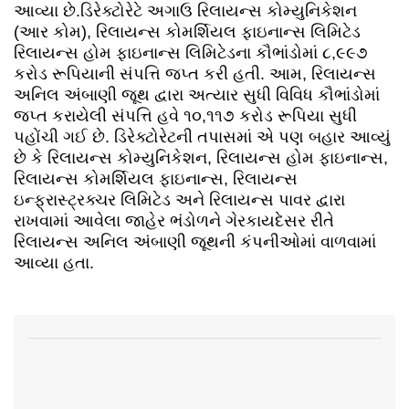
આવ્યા છે.ડિરેક્ટોરેટે અગાઉ રિલાયન્સ કોમ્યુનિકેશન
(આર કોમ), રિલાયન્સ કોમર્શિયલ ફાઇનાન્સ લિમિટેડ
રિલાયન્સ હોમ ફાઇનાન્સ લિમિટેડના કૌભાંડોમાં ૮,૯૯૭
કરોડ રૂપિયાની સંપત્તિ જપ્ત કરી હતી. આમ, રિલાયન્સ
અનિલ અંબાણી જૂથ દ્વારા અત્યાર સુધી વિવિધ કૌભાંડોમાં
જપ્ત કરાયેલી સંપત્તિ હવે ૧૦,૧૧૭ કરોડ રૂપિયા સુધી
પહોંચી ગઈ છે. ડિરેક્ટોરેટની તપાસમાં એ પણ બહાર આવ્યું
છે કે રિલાયન્સ કોમ્યુનિકેશન, રિલાયન્સ હોમ ફાઇનાન્સ,
રિલાયન્સ કોમર્શિયલ ફાઇનાન્સ, રિલાયન્સ
ઇન્ફ્રાસ્ટ્રક્ચર લિમિટેડ અને રિલાયન્સ પાવર દ્વારા
રાખવામાં આવેલા જાહેર ભંડોળને ગેરકાયદેસર રીતે
રિલાયન્સ અનિલ અંબાણી જૂથની કંપનીઓમાં વાળવામાં
આવ્યા હતા.