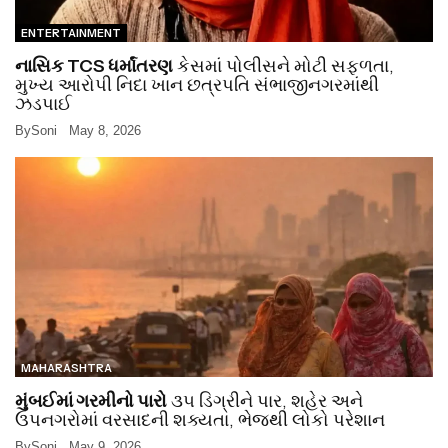
ENTERTAINMENT
નાસિક TCS ધર્માંતરણ
કેસમાં પોલીસને મોટી સફળતા,
મુખ્ય આરોપી નિદા ખાન છત્રપતિ સંભાજીનગરમાંથી
ઝડપાઈ
By
Soni
May 8, 2026
MAHARASHTRA
મુંબઈમાં ગરમીનો પારો
૩૫ ડિગ્રીને પાર, શહેર અને
ઉપનગરોમાં વરસાદની શક્યતા, ભેજથી લોકો પરેશાન
By
Soni
May 9, 2026