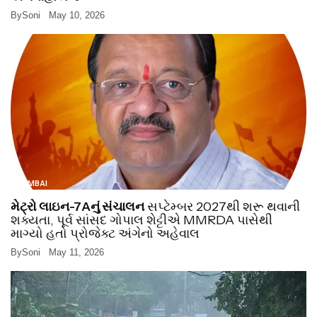
By
Soni
May 10, 2026
MUMBAI
મેટ્રો લાઇન-7Aનું સંચાલન
સપ્ટેમ્બર 2027થી શરૂ થવાની
શક્યતા, પૂર્વ સાંસદ ગોપાલ શેટ્ટીએ MMRDA પાસેથી
માગ્યો હતો પ્રોજેક્ટ અંગેનો અહેવાલ
By
Soni
May 11, 2026