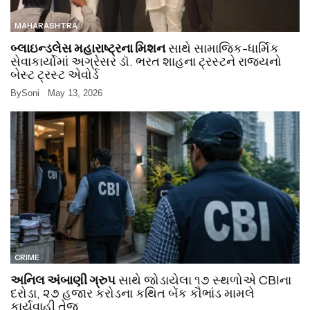
MAHARASHTRA
બ્લાઇન્ડલેસ મહારાષ્ટ્રના મિશન
સાથે સામાજિક-ધાર્મિક
સેવાકાર્યોમાં અગ્રેસર ડૉ. ભરત શાહના ટ્રસ્ટને રાજ્યનો
બેસ્ટ ટ્રસ્ટ એવોર્ડ
By
Soni
May 13, 2026
CRIME
અનિલ અંબાણી ગ્રુપ
સાથે જોડાયેલા ૧૭ સ્થળોએ CBIના
દરોડા, ૨૭ હજાર કરોડના કથિત બેંક કૌભાંડ મામલે
કાર્યવાહી તેજ