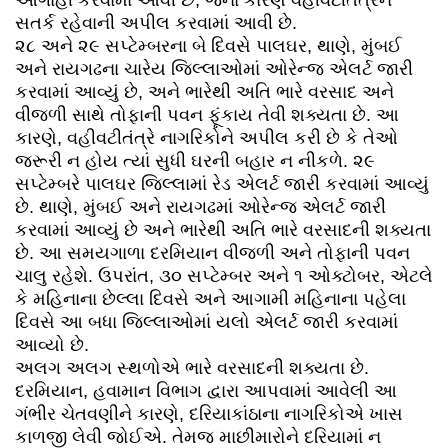
સતર્ક રહેવાની અપીલ કરવામાં આવી છે.
૨૮ અને ૨૯ સપ્ટેમ્બરના બે દિવસે પાલઘર, થાણે, મુંબઈ
અને રાયગઢના ચારેય જિલ્લાઓમાં ઓરેન્જ એલર્ટ જારી
કરવામાં આવ્યું છે, અને ભારેથી અતિ ભારે વરસાદ અને
વીજળી સાથે તોફાની પવન ફૂંકાય તેવી શક્યતા છે. આ
કારણે, વહીવટીતંત્રે નાગરિકોને અપીલ કરી છે કે તેઓ
જરૂરી ન હોય ત્યાં સુધી ઘરની બહાર ન નીકળે. ૨૯
સપ્ટેમ્બરે પાલઘર જિલ્લામાં રેડ એલર્ટ જારી કરવામાં આવ્યું
છે. થાણે, મુંબઈ અને રાયગઢમાં ઓરેન્જ એલર્ટ જારી
કરવામાં આવ્યું છે અને ભારેથી અતિ ભારે વરસાદની શક્યતા
છે. આ સમયગાળા દરમિયાન વીજળી અને તોફાની પવન
ચાલુ રહેશે. ઉપરાંત, ૩૦ સપ્ટેમ્બર અને ૧ ઓક્ટોબર, એટલે
કે મહિનાના છેલ્લા દિવસે અને આગામી મહિનાના પહેલા
દિવસે આ બધા જિલ્લાઓમાં યલો એલર્ટ જારી કરવામાં
આવ્યો છે.
અલગ અલગ સ્થળોએ ભારે વરસાદની શક્યતા છે.
દરમિયાન, હવામાન વિભાગ દ્વારા આપવામાં આવેલી આ
ગંભીર ચેતવણીને કારણે, દરિયાકાંઠાના નાગરિકોએ ખાસ
કાળજી લેવી જોઈએ. તેમજ માછીમારોને દરિયામાં ન