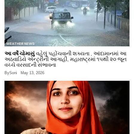
WEATHER NEWS
આ વર્ષે ચોમાસું
વહેલું પહોંચવાની શક્યતા , આંદામાનમાં આ
અઠવાડિયે એન્ટ્રીની આગાહી, મહારાષ્ટ્રમાં ૧૫થી ૨૦ જૂન
વચ્ચે વરસાદની સંભાવના
By
Soni
May 13, 2026