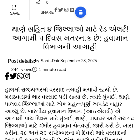
0
SHARE
SAVE
થાણે સહિત ૪ જિલ્લાઓ માટે રેડ એલર્ટ!
આગામી ૫ દિવસ ખતરનાક છે; હવામાન
વિભાગની આગાહી
Post details:
by
Soni
Date
September 28, 2025
244 views
1 minute read
હાલમાં રાજ્યભરમાં વરસાદ તબાહી મચાવી રહ્યો છે.
મરાઠવાડામાં ભારે વરસાદ પડી રહ્યો છે, ત્યારે મુંબઈ, થાણે,
પાલઘર જિલ્લાઓ માટે એક મહત્વપૂર્ણ અપડેટ બહાર
આવ્યું છે. ભારતીય હવામાન વિભાગ (આઇએમડી) એ
આગામી પાંચ દિવસ માટે મુંબઈ, થાણે, પાલઘર અને રાયગઢ
જિલ્લાઓ માટે ગંભીર હવામાન ચેતવણી જારી કરી છે. ખાસ
કરીને, ૨૮ અને ૨૯ સપ્ટેમ્બરના બે દિવસે ભારે વરસાદની
આગાહી કરવામાં આવી છે, જેના કારણે વહીવટીતંત્રને