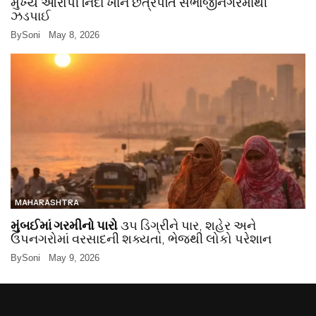
મુખ્ય આરોપી નિદા ખાન છત્રપતિ સંભાજીનગરમાંથી
ઝડપાઈ
By
Soni
May 8, 2026
MAHARASHTRA
મુંબઈમાં ગરમીનો પારો
૩૫ ડિગ્રીને પાર, શહેર અને
ઉપનગરોમાં વરસાદની શક્યતા, ભેજથી લોકો પરેશાન
By
Soni
May 9, 2026