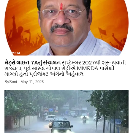
MUMBAI
મેટ્રો લાઇન-7Aનું સંચાલન
સપ્ટેમ્બર 2027થી શરૂ થવાની
શક્યતા, પૂર્વ સાંસદ ગોપાલ શેટ્ટીએ MMRDA પાસેથી
માગ્યો હતો પ્રોજેક્ટ અંગેનો અહેવાલ
By
Soni
May 11, 2026