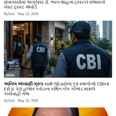
સેવાકાર્યોમાં અગ્રેસર ડૉ. ભરત શાહના ટ્રસ્ટને રાજ્યનો
બેસ્ટ ટ્રસ્ટ એવોર્ડ
By
Soni
May 13, 2026
CRIME
અનિલ અંબાણી ગ્રુપ
સાથે જોડાયેલા ૧૭ સ્થળોએ CBIના
દરોડા, ૨૭ હજાર કરોડના કથિત બેંક કૌભાંડ મામલે
કાર્યવાહી તેજ
By
Soni
May 10, 2026