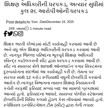
શિક્ષણ અધિકારીની ધરપકડ, અત્યાર સુધીમાં
કુલ ૨૬ આરોપીઓની ધરપકડ
Post details:
by
Soni
Date
December 24, 2025
249 views
1 minute read
શિક્ષક ભરતી કૌભાંડમાં મોટી કાર્યવાહી કરવામાં આવી છે
અને વધુ એક શિક્ષણ અધિકારીની ધરપકડ કરવામાં આવી
છે. નાગપુર જિલ્લા પરિષદના ભૂતપૂર્વ શિક્ષણ અધિકારી
રવિન્દ્ર કાટોલકરની સીટ દ્વારા ધરપકડ કરવામાં આવી છે.
સીટ ના સાયબર સેલે શાલાર્થ ઓનલાઈન પગાર સિસ્ટમના
દુરુપયોગના સંદર્ભમાં આ કાર્યવાહી કરી છે. તેમના પર
સરકાર સાથે 12 કરોડ રૂપિયાથી વધુની છેતરપિંડી કરવાનો
આરોપ છે.નાગપુર વિભાગના નાયબ શિક્ષણ નિયામકની
કચેરી તરફથી ફરિયાદ મળ્યા બાદ આ મામલો પ્રકાશમાં
આવ્યો હતો. ફરિયાદના આધારે, સાયબર પોલીસ સ્ટેશનમાં
છેતરપિંડીની વિવિધ કલમો હેઠળ કેસ નોંધવામાં આવ્યો હતો.
સ્પેશિયલ ઇન્વેસ્ટિગેશન ટીમ (સીટ) દ્વારા તેની તપાસ