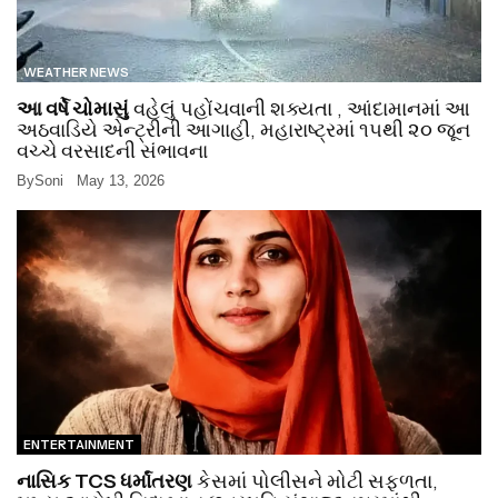
WEATHER NEWS
આ વર્ષે ચોમાસું
વહેલું પહોંચવાની શક્યતા , આંદામાનમાં આ
અઠવાડિયે એન્ટ્રીની આગાહી, મહારાષ્ટ્રમાં ૧૫થી ૨૦ જૂન
વચ્ચે વરસાદની સંભાવના
By
Soni
May 13, 2026
ENTERTAINMENT
નાસિક TCS ધર્માંતરણ
કેસમાં પોલીસને મોટી સફળતા,