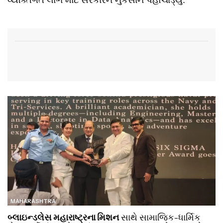
MAHARASHTRA
બ્લાઇન્ડલેસ મહારાષ્ટ્રના મિશન
સાથે સામાજિક-ધાર્મિક