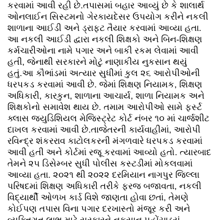
કરવામાં આવી રહી છે.તપાસમાં બહાર આવ્યું છે કે શાલાર્થ
ઓનલાઈન સિસ્ટમનો ગેરકાયદેસર ઉપયોગ કરીને નકલી
શાળાના આઈડી અને ડ્રાફ્ટ તૈયાર કરવામાં આવ્યા હતા.
આ નકલી આઈડી દ્વારા નકલી શિક્ષકો અને બિન-શિક્ષણ
કર્મચારીઓના નામે પગાર અને બાકી રકમ લેવામાં આવી
હતી, જેનાથી સરકારને મોટું નાણાકીય નુકસાન થયું
હતું.આ કૌભાંડમાં અત્યાર સુધીમાં કુલ ૨૬ આરોપીઓની
ધરપકડ કરવામાં આવી છે. જેમાં શિક્ષણ નિયામક, શિક્ષણ
અધિકારી, કારકુન, શાળાના આચાર્ય, શાળા નિયામક અને
શિક્ષકોનો સમાવેશ થાય છે. તમામ આરોપીઓ સામે ફર્સ્ટ
ક્લાસ જ્યુડિશિયલ મેજિસ્ટ્રેટ કોર્ટ નંબર ૧૦ માં ચાર્જશીટ
દાખલ કરવામાં આવી છે.તાજેતરની કાર્યવાહીમાં, આરોપી
રવિન્દ્ર શંકરરાવ કાટોલકરની મંગળવારે ધરપકડ કરવામાં
આવી હતી અને કોર્ટમાં રજૂ કરવામાં આવ્યો હતો. ત્યારબાદ
તેમને ૨૫ ડિસેમ્બર સુધી પોલીસ કસ્ટડીમાં મોકલવામાં
આવ્યા હતા. ૨૦૨૧ થી ૨૦૨૨ દરમિયાન નાગપુર જિલ્લા
પરિષદમાં શિક્ષણ અધિકારી તરીકે ફરજ બજાવતા, નકલી
વિદ્યાર્થી ઓળખ કાર્ડ વિશે જાણતા હોવા છતાં, તેમણે
કોઈપણ તપાસ વિના પગાર દરખાસ્તો મંજૂર કરી અને
વ્યક્તિગત લાભ માટે સરકારને નુકસાન પહોંચાડ્યું.