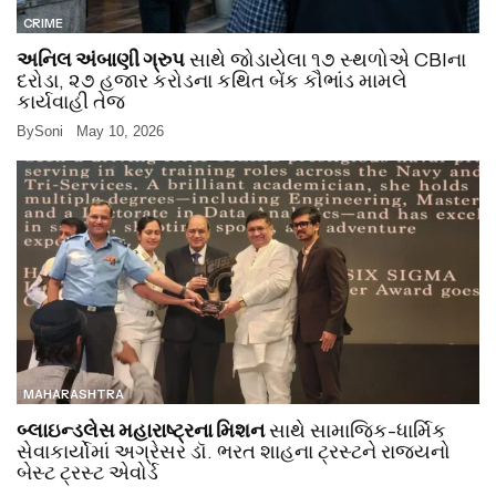
CRIME
અનિલ અંબાણી ગ્રુપ
સાથે જોડાયેલા ૧૭ સ્થળોએ CBIના
દરોડા, ૨૭ હજાર કરોડના કથિત બેંક કૌભાંડ મામલે
કાર્યવાહી તેજ
By
Soni
May 10, 2026
MAHARASHTRA
બ્લાઇન્ડલેસ મહારાષ્ટ્રના મિશન
સાથે સામાજિક-ધાર્મિક
સેવાકાર્યોમાં અગ્રેસર ડૉ. ભરત શાહના ટ્રસ્ટને રાજ્યનો
બેસ્ટ ટ્રસ્ટ એવોર્ડ