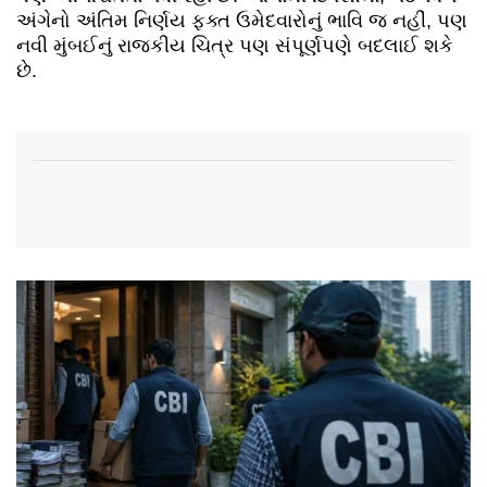
અંગેનો અંતિમ નિર્ણય ફક્ત ઉમેદવારોનું ભાવિ જ નહીં, પણ
નવી મુંબઈનું રાજકીય ચિત્ર પણ સંપૂર્ણપણે બદલાઈ શકે
છે.