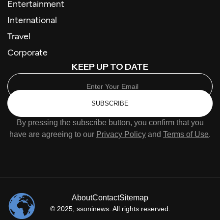
Entertainment
International
Travel
Corporate
KEEP UP TO DATE
SUBSCRIBE
By pressing the subscribe button, you confirm that you
have are agreeing to our
Privacy Policy
and
Terms of Use
.
About
Contact
Sitemap
© 2025,
ssoninews
. All rights reserved.