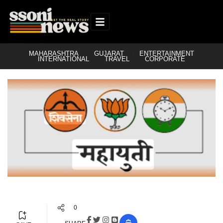
MAHARASHTRA
GUJARAT
ENTERTAINMENT
INTERNATIONAL
TRAVEL
CORPORATE
0