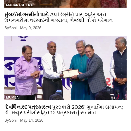
MAHARASHTRA
મુંબઈમાં ગરમીનો પારો
૩૫ ડિગ્રીને પાર, શહેર અને
ઉપનગરોમાં વરસાદની શક્યતા, ભેજથી લોકો પરેશાન
By
Soni
May 9, 2026
MUMBAI
‘દેવર્ષિ નારદ પત્રકારત્વ
પુરસ્કારો 2026’ મુંબઈમાં સમાપન;
ડૉ. મયુર પરીખ સહિત 12 પત્રકારોનું સન્માન
By
Soni
May 14, 2026