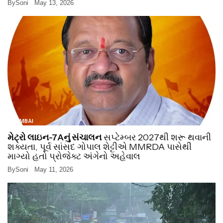
By
Soni
May 13, 2026
MUMBAI
મેટ્રો લાઇન-7Aનું સંચાલન
સપ્ટેમ્બર 2027થી શરૂ થવાની
શક્યતા, પૂર્વ સાંસદ ગોપાલ શેટ્ટીએ MMRDA પાસેથી
માગ્યો હતો પ્રોજેક્ટ અંગેનો અહેવાલ
By
Soni
May 11, 2026