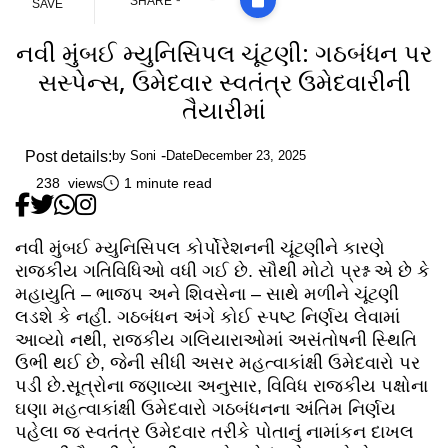
SHARE
SAVE
નવી મુંબઈ મ્યુનિસિપલ ચૂંટણી: ગઠબંધન પર
સસ્પેન્સ, ઉમેદવાર સ્વતંત્ર ઉમેદવારીની
તૈયારીમાં
Post details:
by
Soni
Date
December 23, 2025
238 views
1 minute read
નવી મુંબઈ મ્યુનિસિપલ કોર્પોરેશનની ચૂંટણીને કારણે
રાજકીય ગતિવિધિઓ વધી ગઈ છે. સૌથી મોટો પ્રશ્ન એ છે કે
મહાયુતિ – ભાજપ અને શિવસેના – સાથે મળીને ચૂંટણી
લડશે કે નહીં. ગઠબંધન અંગે કોઈ સ્પષ્ટ નિર્ણય લેવામાં
આવ્યો નથી, રાજકીય ગલિયારાઓમાં અસંતોષની સ્થિતિ
ઉભી થઈ છે, જેની સીધી અસર મહત્વાકાંક્ષી ઉમેદવારો પર
પડી છે.સૂત્રોના જણાવ્યા અનુસાર, વિવિધ રાજકીય પક્ષોના
ઘણા મહત્વાકાંક્ષી ઉમેદવારો ગઠબંધનના અંતિમ નિર્ણય
પહેલા જ સ્વતંત્ર ઉમેદવાર તરીકે પોતાનું નામાંકન દાખલ