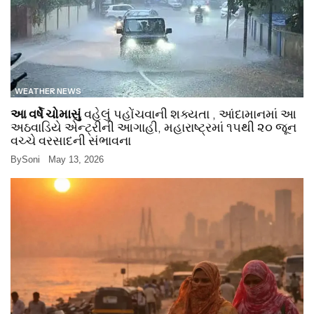
WEATHER NEWS
આ વર્ષે ચોમાસું
વહેલું પહોંચવાની શક્યતા , આંદામાનમાં આ
અઠવાડિયે એન્ટ્રીની આગાહી, મહારાષ્ટ્રમાં ૧૫થી ૨૦ જૂન
વચ્ચે વરસાદની સંભાવના
By
Soni
May 13, 2026