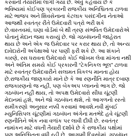
કરવાની તૈયારીમાં લાગી ગયા છે. એવું કહેવાય છે કે
ભવિષ્યમાં કોઈપણ પ્રકારની રાજકીય અનિશ્ચિતતા ટાળવા
માટે ભાજપ અને શિવસેનાના કેટલાક પસંદગીના નેતાઓ
આજથી સ્વતંત્ર રીતે ઉમેદવારી પત્રો ભરી શકે
છે.વાસ્તવમાં, ઘણા વોર્ડમાં બે થી ત્રણ સંભવિત ઉમેદવારોએ
પોતાનું મેદાન જમા કરાવ્યું છે. જો ગઠબંધનની જાહેરાત
થાય છે અને એક જ ઉમેદવાર પર કરાર થાય છે, તો અન્ય
દાવેદારોની અપેક્ષાઓ પર પાણી ફરી શકે છે. આ શંકાને
કારણે, રસ ધરાવતા ઉમેદવારો કોઈ જોખમ લેવા માંગતા નથી
અને અંતિમ સમયે કોઈ પ્રકારની “ટેકનિકલ ભૂલ” ટાળવા
માટે સ્વતંત્ર ઉમેદવારીને સલામત વિકલ્પ માનતા હોય
છે.રાજકીય જાણકારો માને છે કે આ રણનીતિ માત્ર દબાણ
રાજકારણનો જ નહીં, પણ બેકઅપ પ્લાનનો ભાગ છે. જો
ગઠબંધન નહીં થાય, તો અપક્ષ ઉમેદવારો સીધા ચૂંટણી
મેદાનમાં હશે, અને જો ગઠબંધન થશે, તો આગળનો રસ્તો
સમીકરણો અનુસાર નક્કી કરવામાં આવશે.નવી મુંબઈ
મ્યુનિસિપલ ચૂંટણીમાં ગઠબંધન અંગેના મતભેદે હવે ચૂંટણી
રણનીતિને એક નવા વળાંક પર લાવી દીધી છે. સ્વતંત્ર
નામાંકન માટે વધતી તૈયારી દર્શાવે છે કે રાજકીય પક્ષોમાં
પણ અનિશ્ચિતતા વધી રહી છે. આગામી દિવસોમાં, ગઠબંધન