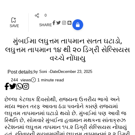
0
SHARE
SAVE
મુંબઈમા લઘુત્તમ તાપમાન સતત ઘટાડો,
લઘુત્તમ તાપમાન ૧૪ થી ૨૦ ડિગ્રી સેલ્સિયસ
વચ્ચે નોંધાયુ
Post details:
by
Soni
Date
December 23, 2025
244 views
1 minute read
છેલ્લા કેટલાક દિવસોથી, રાજ્યના ઉત્તરીય ભાગો અને
મધ્ય ભારત તરફ આવતા ઠંડા પવનોને કારણે રાજ્યમાં
લઘુત્તમ તાપમાનમાં ઘટાડો થયો છે. મુંબઈમાં પણ આવી જ
સ્થિતિ છે, સોમવારે મુંબઈના હવામાન મથકના સાંતાક્રુઝ
સ્ટેશનમાં લઘુત્તમ તાપમાન ૧૫.૨ ડિગ્રી સેલ્સિયસ નોંધાયું
હતું. રવિવારની સરખામણીમાં લઘુત્તમ તાપમાનમાં ૨.૨ ડિગ્રી