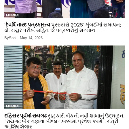
MUMBAI
‘દેવર્ષિ નારદ પત્રકારત્વ
પુરસ્કારો 2026’ મુંબઈમાં સમાપન;
ડૉ. મયુર પરીખ સહિત 12 પત્રકારોનું સન્માન
By
Soni
May 14, 2026
MUMBAI
દહિસર પૂર્વમાં રાયગઢ
સહકારી બેંકની નવી શાખાનું ઉદ્ઘાટન,
“રાયગઢ બેંક નફાના બીજા તબક્કામાં પ્રવેશ કરશે”: મંત્રી
આશિષ શેલાર