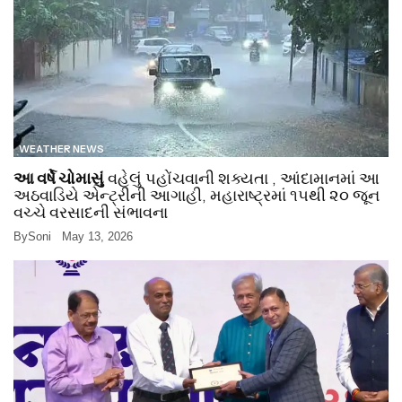
WEATHER NEWS
આ વર્ષે ચોમાસું
વહેલું પહોંચવાની શક્યતા , આંદામાનમાં આ
અઠવાડિયે એન્ટ્રીની આગાહી, મહારાષ્ટ્રમાં ૧૫થી ૨૦ જૂન
વચ્ચે વરસાદની સંભાવના
By
Soni
May 13, 2026