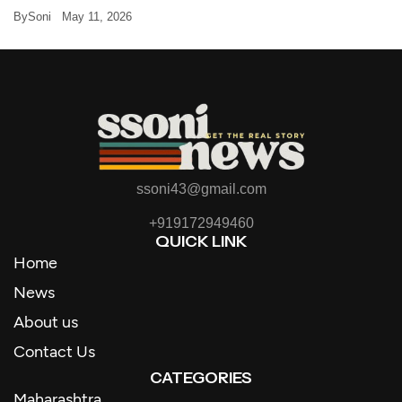
By
Soni
May 11, 2026
ssoni43@gmail.com
+919172949460
QUICK LINK
Home
News
About us
Contact Us
CATEGORIES
Maharashtra