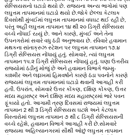
સેલ્સિયસનો ઘટાડો થયો છે. રાજ્યના અન્ય ભાગોમાં પણ
લઘુત્તમ તાપમાનમાં ઘટાડો થયો છે.જોકે છેલ્લા કેટલાક
દિવસોથી મુંબઈમાં લઘુત્તમ તાપમાનમાં વધઘટ થઈ રહી છે,
પરંતુ અહીં લઘુત્તમ તાપમાન ૧૪ થી ૨૦ ડિગ્રી સેલ્સિયસ
વચ્ચે નોંધાઈ રહ્યું છે. આને કારણે, મુંબઈ અને તેના
ઉપનગરોમાં સવારે વધુ ઠંડી અનુભવાય છે. રવિવારે હવામાન
મથકના સાંતાક્રુઝ સ્ટેશન પર લઘુત્તમ તાપમાન ૧૭.૪
ડિગ્રી સેલ્સિયસ નોંધાયું હતું. સોમવારે, ત્યાં લઘુત્તમ
તાપમાન ૧૫.૨ ડિગ્રી સેલ્સિયસ નોંધાયું હતું. ઘણા ઉત્તરીય
રાજ્યોમાં ઠંડીનું મોજું છે અને હવામાન વિભાગે જમ્મુ-
કાશ્મીર અને લદ્દાખમાં હિમવર્ષાને કારણે ઠંડા પવનોને કારણે
રાજ્યમાં લઘુત્તમ તાપમાનમાં ઘટાડો થવાની આગાહી કરી
હતી. ઉપરાંત, સોમવારે ઉત્તર કોંકણ, દક્ષિણ કોંકણ, ઉત્તર
મધ્ય મહારાષ્ટ્ર અને દક્ષિણ મધ્ય મહારાષ્ટ્રમાં ભારે પવન
ફૂંકાયો હતો. આગામી ત્રણ દિવસમાં રાજ્યમાં લઘુત્તમ
તાપમાન 2 થી 3 ડિગ્રી સેલ્સિયસ ઘટશે અને કેટલાક
વિસ્તારોમાં લઘુત્તમ તાપમાન ૭ થી ૮ ડિગ્રી સેલ્સિયસની
વચ્ચે રહેશે, હવામાન વિભાગે આગાહી કરી છે.સોમવારે
રાજ્યમા અહિલ્યાનગરમાં સૌથી ઓછું લઘુત્તમ તાપમાન