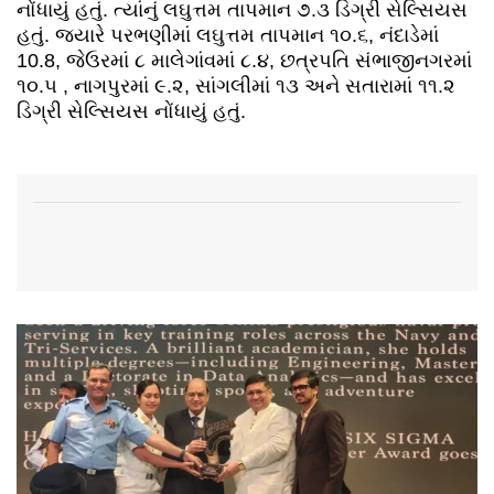
નોંધાયું હતું. ત્યાંનું લઘુત્તમ તાપમાન ૭.૩ ડિગ્રી સેલ્સિયસ
હતું. જ્યારે પરભણીમાં લઘુત્તમ તાપમાન ૧૦.૬, નંદાડેમાં
10.8, જેઉરમાં ૮ માલેગાંવમાં ૮.૪, છત્રપતિ સંભાજીનગરમાં
૧૦.૫ , નાગપુરમાં ૯.૨, સાંગલીમાં ૧૩ અને સતારામાં ૧૧.૨
ડિગ્રી સેલ્સિયસ નોંધાયું હતું.