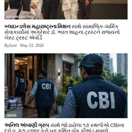
MAHARASHTRA
બ્લાઇન્ડલેસ મહારાષ્ટ્રના મિશન
સાથે સામાજિક-ધાર્મિક
સેવાકાર્યોમાં અગ્રેસર ડૉ. ભરત શાહના ટ્રસ્ટને રાજ્યનો
બેસ્ટ ટ્રસ્ટ એવોર્ડ
By
Soni
May 13, 2026
CRIME
અનિલ અંબાણી ગ્રુપ
સાથે જોડાયેલા ૧૭ સ્થળોએ CBIના
દરોડા, ૨૭ હજાર કરોડના કથિત બેંક કૌભાંડ મામલે