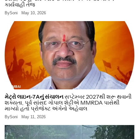
કાર્યવાહી તેજ
By
Soni
May 10, 2026
MUMBAI
મેટ્રો લાઇન-7Aનું સંચાલન
સપ્ટેમ્બર 2027થી શરૂ થવાની
શક્યતા, પૂર્વ સાંસદ ગોપાલ શેટ્ટીએ MMRDA પાસેથી
માગ્યો હતો પ્રોજેક્ટ અંગેનો અહેવાલ
By
Soni
May 11, 2026