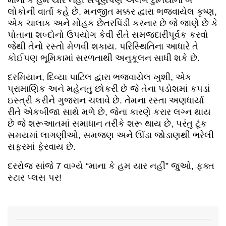
માના કે હમ યાર નહીં સંપૂર્ણપણે અલગ દુનિયાના બે
લોકોની વાર્તા કહે છે. મનજીત મક્કર દ્વારા ભજવાયેલ કૃષ્ણ,
એક ચાલાક અને મોહક છેતરપિંડી કરનાર છે જે જાણે છે કે
પોતાના શબ્દોનો ઉપયોગ કેવી રીતે સમજદારીપૂર્વક કરવો
જેથી તેનો રસ્તો મેળવી શકાય. પરિસ્થિતિના આધારે તે
કોઈપણ ભૂમિકામાં સરળતાથી અનુકૂલન સાધી શકે છે.
દરમિયાન, દિવ્યા પાટિલ દ્વારા ભજવાયેલ ખુશી, એક
પ્રામાણિક અને મહેનતુ છોકરી છે જે તેના પડોશમાં કપડાં
ઇસ્ત્રી કરીને ગુજરાન ચલાવે છે. તેમના રસ્તા અણધાર્યા
રીતે એકબીજા સાથે મળે છે, જેના કારણે કરાર લગ્ન થાય
છે જે શરૂઆતમાં સમાધાન તરીકે શરૂ થાય છે, પરંતુ ટૂંક
સમયમાં લાગણીઓ, સમજણ અને ઊંડા જોડાણથી ભરેલી
સફરમાં ફેરવાય છે.
દરરોજ સાંજે 7 વાગ્યે “માના કે હમ યાર નહીં” જુઓ, ફક્ત
સ્ટાર પ્લસ પર!