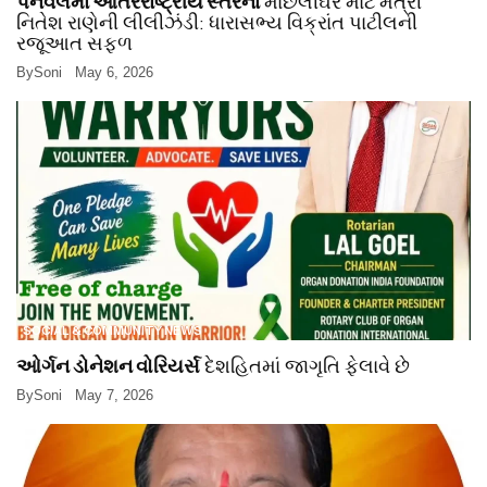
પનવેલમાં આંતરરાષ્ટ્રીય સ્તરના
માછલીઘર માટે મંત્રી
નિતેશ રાણેની લીલીઝંડી: ધારાસભ્ય વિક્રાંત પાટીલની
રજૂઆત સફળ
By
Soni
May 6, 2026
SOCIAL & COMMUNITY NEWS
ઓર્ગન ડોનેશન વોરિયર્સ
દેશહિતમાં જાગૃતિ ફેલાવે છે
By
Soni
May 7, 2026