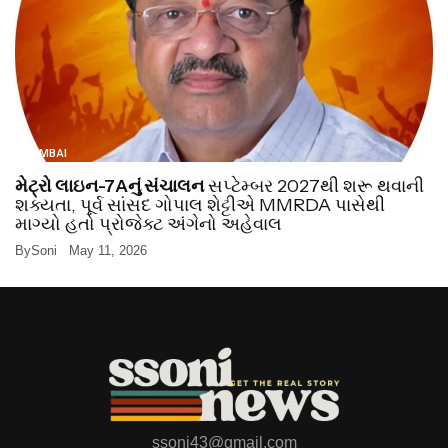
MUMBAI
મેટ્રો લાઇન-7Aનું સંચાલન
સપ્ટેમ્બર 2027થી શરૂ થવાની
શક્યતા, પૂર્વ સાંસદ ગોપાલ શેટ્ટીએ MMRDA પાસેથી
માગ્યો હતો પ્રોજેક્ટ અંગેનો અહેવાલ
By
Soni
May 11, 2026
ssoni43@gmail.com