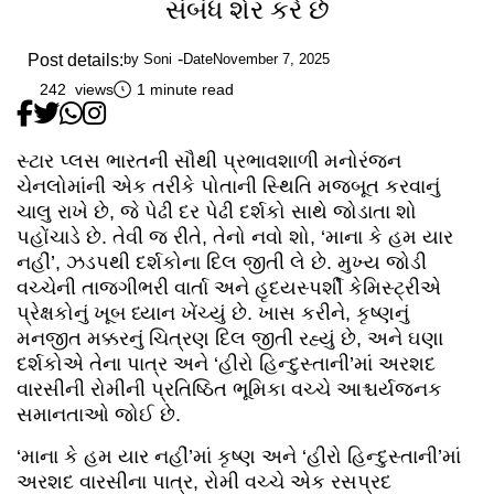
સંબંધ શેર કરે છે
Post details:
by
Soni
Date
November 7, 2025
242 views
1 minute read
સ્ટાર પ્લસ ભારતની સૌથી પ્રભાવશાળી મનોરંજન
ચેનલોમાંની એક તરીકે પોતાની સ્થિતિ મજબૂત કરવાનું
ચાલુ રાખે છે, જે પેઢી દર પેઢી દર્શકો સાથે જોડાતા શો
પહોંચાડે છે. તેવી જ રીતે, તેનો નવો શો, ‘માના કે હમ યાર
નહીં’, ઝડપથી દર્શકોના દિલ જીતી લે છે. મુખ્ય જોડી
વચ્ચેની તાજગીભરી વાર્તા અને હૃદયસ્પર્શી કેમિસ્ટ્રીએ
પ્રેક્ષકોનું ખૂબ ધ્યાન ખેંચ્યું છે. ખાસ કરીને, કૃષ્ણનું
મનજીત મક્કરનું ચિત્રણ દિલ જીતી રહ્યું છે, અને ઘણા
દર્શકોએ તેના પાત્ર અને ‘હીરો હિન્દુસ્તાની’માં અરશદ
વારસીની રોમીની પ્રતિષ્ઠિત ભૂમિકા વચ્ચે આશ્ચર્યજનક
સમાનતાઓ જોઈ છે.
‘માના કે હમ યાર નહીં’માં કૃષ્ણ અને ‘હીરો હિન્દુસ્તાની’માં
અરશદ વારસીના પાત્ર, રોમી વચ્ચે એક રસપ્રદ