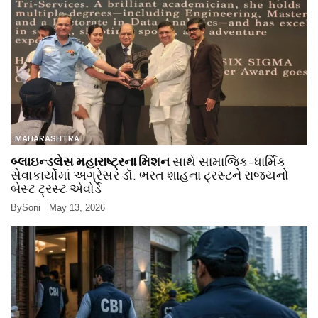
MAHARASHTRA
બ્લાઇન્ડલેસ મહારાષ્ટ્રના મિશન
સાથે સામાજિક-ધાર્મિક
સેવાકાર્યોમાં અગ્રેસર ડૉ. ભરત શાહના ટ્રસ્ટને રાજ્યનો
બેસ્ટ ટ્રસ્ટ એવોર્ડ
By
Soni
May 13, 2026