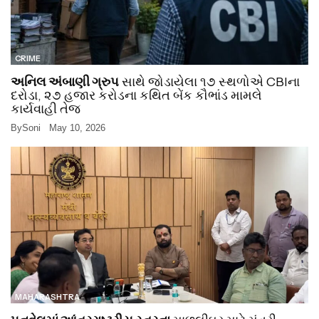
CRIME
અનિલ અંબાણી ગ્રુપ
સાથે જોડાયેલા ૧૭ સ્થળોએ CBIના
દરોડા, ૨૭ હજાર કરોડના કથિત બેંક કૌભાંડ મામલે
કાર્યવાહી તેજ
By
Soni
May 10, 2026
MAHARASHTRA