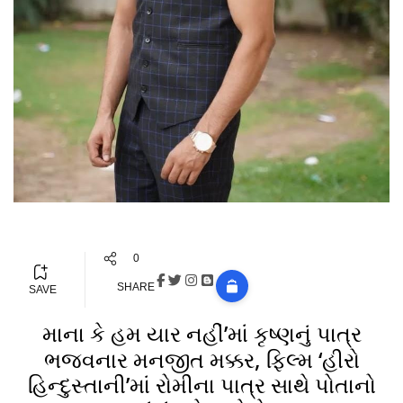
0
SHARE
SAVE
માના કે હમ યાર નહીં’માં કૃષ્ણનું પાત્ર
ભજવનાર મનજીત મક્કર, ફિલ્મ ‘હીરો
હિન્દુસ્તાની’માં રોમીના પાત્ર સાથે પોતાનો