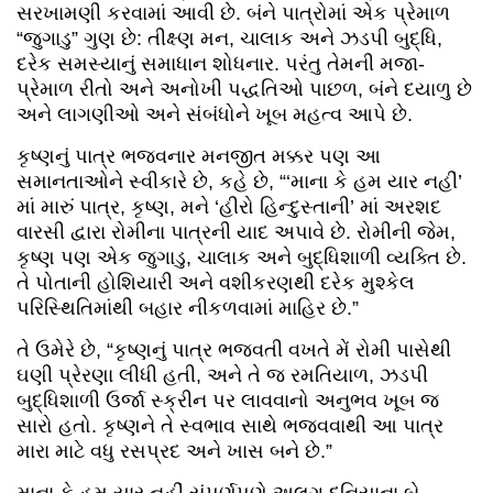
સરખામણી કરવામાં આવી છે. બંને પાત્રોમાં એક પ્રેમાળ
“જુગાડુ” ગુણ છે: તીક્ષ્ણ મન, ચાલાક અને ઝડપી બુદ્ધિ,
દરેક સમસ્યાનું સમાધાન શોધનાર. પરંતુ તેમની મજા-
પ્રેમાળ રીતો અને અનોખી પદ્ધતિઓ પાછળ, બંને દયાળુ છે
અને લાગણીઓ અને સંબંધોને ખૂબ મહત્વ આપે છે.
કૃષ્ણનું પાત્ર ભજવનાર મનજીત મક્કર પણ આ
સમાનતાઓને સ્વીકારે છે, કહે છે, “‘માના કે હમ યાર નહીં’
માં મારું પાત્ર, કૃષ્ણ, મને ‘હીરો હિન્દુસ્તાની’ માં અરશદ
વારસી દ્વારા રોમીના પાત્રની યાદ અપાવે છે. રોમીની જેમ,
કૃષ્ણ પણ એક જુગાડુ, ચાલાક અને બુદ્ધિશાળી વ્યક્તિ છે.
તે પોતાની હોશિયારી અને વશીકરણથી દરેક મુશ્કેલ
પરિસ્થિતિમાંથી બહાર નીકળવામાં માહિર છે.”
તે ઉમેરે છે, “કૃષ્ણનું પાત્ર ભજવતી વખતે મેં રોમી પાસેથી
ઘણી પ્રેરણા લીધી હતી, અને તે જ રમતિયાળ, ઝડપી
બુદ્ધિશાળી ઉર્જા સ્ક્રીન પર લાવવાનો અનુભવ ખૂબ જ
સારો હતો. કૃષ્ણને તે સ્વભાવ સાથે ભજવવાથી આ પાત્ર
મારા માટે વધુ રસપ્રદ અને ખાસ બને છે.”