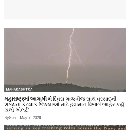
MAHARASHTRA
મહારાષ્ટ્રમાં આગામી બે
દિવસ ગાજવીજ સાથે વરસાદની
શક્યતા કેટલાક જિલ્લાઓ માટે હવામાન વિભાગે જાહેર કર્યું
યલો એલર્ટ’
By
Soni
May 7, 2026