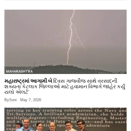
MAHARASHTRA
મહારાષ્ટ્રમાં આગામી બે
દિવસ ગાજવીજ સાથે વરસાદની
શક્યતા કેટલાક જિલ્લાઓ માટે હવામાન વિભાગે જાહેર કર્યું
યલો એલર્ટ’
By
Soni
May 7, 2026