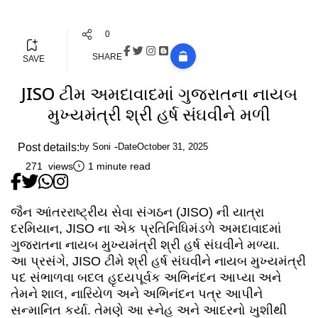
0
SHARE
SAVE
JISO ટીમ અમદાવાદમાં ગુજરાતના નાયબ
મુખ્યમંત્રી શ્રી હર્ષ સંઘવીને મળી
Post details:
by
Soni
Date
October 31, 2025
271 views
1 minute read
જૈન આંતરરાષ્ટ્રીય સેવા સંગઠન (JISO) ની યાત્રા
દરમિયાન, JISO ના એક પ્રતિનિધિમંડળે અમદાવાદમાં
ગુજરાતના નાયબ મુખ્યમંત્રી શ્રી હર્ષ સંઘવીને મળ્યા.
આ પ્રસંગે, JISO ટીમે શ્રી હર્ષ સંઘવીને નાયબ મુખ્યમંત્રી
પદ સંભાળવા બદલ હૃદયપૂર્વક અભિનંદન આપ્યા અને
તેમને શાલ, નારિયેળ અને અભિનંદન પત્ર આપીને
સન્માનિત કર્યા. તેમણે આ સ્નેહ અને આદરનો ખુશીથી