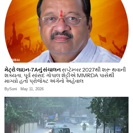
MUMBAI
મેટ્રો લાઇન-7Aનું સંચાલન
સપ્ટેમ્બર 2027થી શરૂ થવાની
શક્યતા, પૂર્વ સાંસદ ગોપાલ શેટ્ટીએ MMRDA પાસેથી
માગ્યો હતો પ્રોજેક્ટ અંગેનો અહેવાલ
By
Soni
May 11, 2026