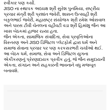
સ્વીકાર પણ કર્યો.
JISO ના સ્થાપક અધ્યક્ષ શ્રી સુરેશ પુનમિયા, રાષ્ટ્રીય
પ્રચાર મંત્રી શ્રી પ્રશાંત જવેરી, શાસન ઉત્સાહી શ્રી
બકુલભાઈ જવેરી, મહારાષ્ટ્ર સંયોજક શ્રી રમેશ ઓસવાલ
અને પારસ ટીવી ચેનલના વહીવટી વડા શ્રી હિમાંશુ જૈન આ
ખાસ બેઠકમાં હાજર રહ્યા હતા.
જૈન એકતા, સામાજિક સંવાદિતા, સેવા પ્રવૃત્તિઓના
વિસ્તરણ અને JISO ડિજિટલ પ્લેટફોર્મ દ્વારા ધર્મ અને
સમાજ સેવાના પ્રચાર પર પણ કરકસરભરી ચર્ચાઓ થઈ.
આ બેઠક ધર્મ, સમાજ, સેવા અને ડિજિટલ યુગના
એકીકરણનું પ્રેરણાદાયક પ્રતીક હતું, જે જૈન સમુદાયની
એકતા, સંગઠન અને સહકારની ભાવનાને વધુ મજબૂત
બનાવશે.