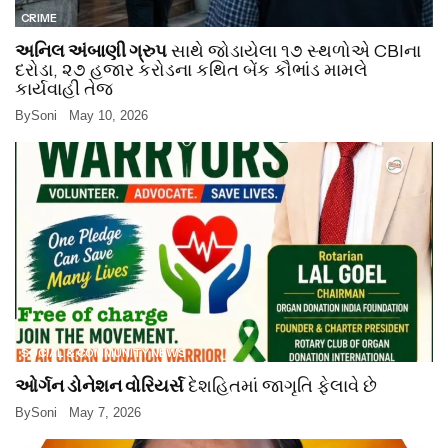
CRIME
અનિલ અંબાણી ગ્રુપ
સાથે જોડાયેલા ૧૭ સ્થળોએ CBIના
દરોડા, ૨૭ હજાર કરોડના કથિત બેંક કૌભાંડ મામલે
કાર્યવાહી તેજ
By
Soni
May 10, 2026
SOCIAL & COMMUNITY NEWS
ઓર્ગન ડોનેશન વોરિયર્સ
દેશહિતમાં જાગૃતિ ફેલાવે છે
By
Soni
May 7, 2026