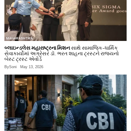
MAHARASHTRA
બ્લાઇન્ડલેસ મહારાષ્ટ્રના મિશન
સાથે સામાજિક-ધાર્મિક
સેવાકાર્યોમાં અગ્રેસર ડૉ. ભરત શાહના ટ્રસ્ટને રાજ્યનો
બેસ્ટ ટ્રસ્ટ એવોર્ડ
By
Soni
May 13, 2026