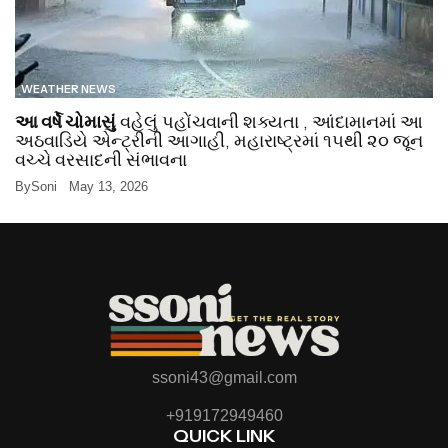
WEATHER NEWS
આ વર્ષે ચોમાસું
વહેલું પહોંચવાની શક્યતા , આંદામાનમાં આ
અઠવાડિયે એન્ટ્રીની આગાહી, મહારાષ્ટ્રમાં ૧૫થી ૨૦ જૂન
વચ્ચે વરસાદની સંભાવના
By
Soni
May 13, 2026
ssoni43@gmail.com
+919172949460
QUICK LINK