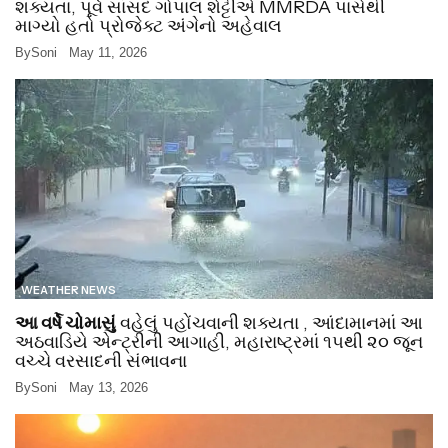
શક્યતા, પૂર્વ સાંસદ ગોપાલ શેટ્ટીએ MMRDA પાસેથી
માગ્યો હતો પ્રોજેક્ટ અંગેનો અહેવાલ
By
Soni
May 11, 2026
WEATHER NEWS
આ વર્ષે ચોમાસું
વહેલું પહોંચવાની શક્યતા , આંદામાનમાં આ
અઠવાડિયે એન્ટ્રીની આગાહી, મહારાષ્ટ્રમાં ૧૫થી ૨૦ જૂન
વચ્ચે વરસાદની સંભાવના
By
Soni
May 13, 2026