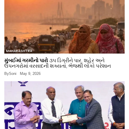
MAHARASHTRA
મુંબઈમાં ગરમીનો પારો
૩૫ ડિગ્રીને પાર, શહેર અને
ઉપનગરોમાં વરસાદની શક્યતા, ભેજથી લોકો પરેશાન
By
Soni
May 9, 2026