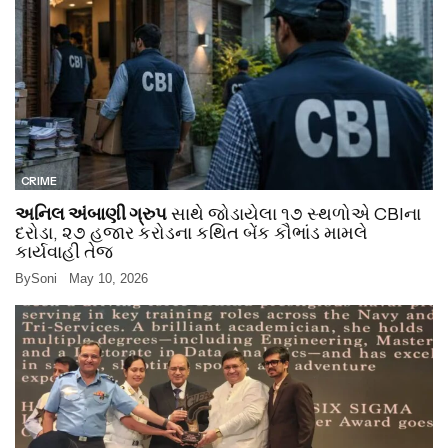
CRIME
અનિલ અંબાણી ગ્રુપ
સાથે જોડાયેલા ૧૭ સ્થળોએ CBIના
દરોડા, ૨૭ હજાર કરોડના કથિત બેંક કૌભાંડ મામલે
કાર્યવાહી તેજ
By
Soni
May 10, 2026