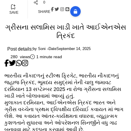
0
SHARE
SAVE
ગ્રીસના સલામિસ ખાડી ખાતે આઈએનએસ
ત્રિકંદ
Post details:
by
Soni
Date
September 14, 2025
280 views
1 minute read
ભારતીય નૌકાદળનું સ્ટીલ્થ ફ્રિગેટ, ભારતીય નૌકાદળનું
જહાજ ત્રિકંદ, ભૂમધ્ય સમુદ્રમાં તેની ચાલુ જમાવટ
દરમિયાન 13 સપ્ટેમ્બર 2025 ના રોજ ગ્રીસના સલામિસ
ખાડી ખાતે બોલાવવામાં આવ્યું હતું.
મુલાકાત દરમિયાન, આઈએનએસ ત્રિકંદ ભારત અને
ગ્રીસ વચ્ચેના પ્રથમ દ્વિપક્ષીય દરિયાઈ કવાયત માં ભાગ
લેશે. આ કવાયત આંતર-કાર્યક્ષમતા વધારવા, વ્યૂહાત્મક
કુશળતાને સુધારવા અને ઓપરેશનલ સિનર્જીને વધુ ગાઢ
બનાવવા માટે કલ્પના કરવામાં આવી છે.