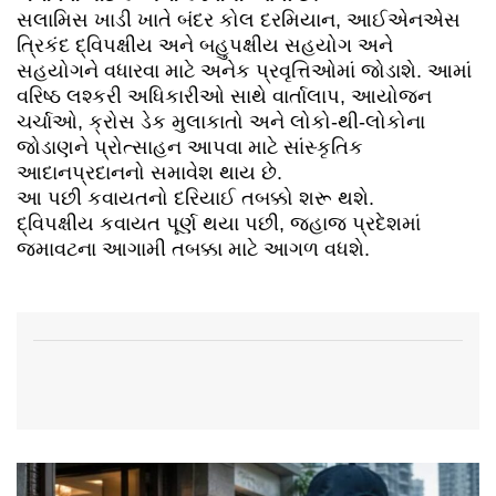
સલામિસ ખાડી ખાતે બંદર કોલ દરમિયાન, આઈએનએસ
ત્રિકંદ દ્વિપક્ષીય અને બહુપક્ષીય સહયોગ અને
સહયોગને વધારવા માટે અનેક પ્રવૃત્તિઓમાં જોડાશે. આમાં
વરિષ્ઠ લશ્કરી અધિકારીઓ સાથે વાર્તાલાપ, આયોજન
ચર્ચાઓ, ક્રોસ ડેક મુલાકાતો અને લોકો-થી-લોકોના
જોડાણને પ્રોત્સાહન આપવા માટે સાંસ્કૃતિક
આદાનપ્રદાનનો સમાવેશ થાય છે.
આ પછી કવાયતનો દરિયાઈ તબક્કો શરૂ થશે.
દ્વિપક્ષીય કવાયત પૂર્ણ થયા પછી, જહાજ પ્રદેશમાં
જમાવટના આગામી તબક્કા માટે આગળ વધશે.