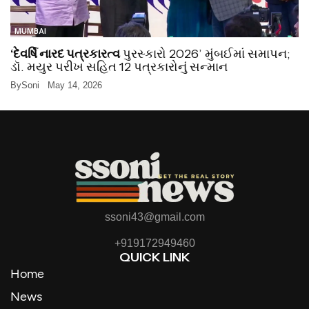
MUMBAI
‘દેવર્ષિ નારદ પત્રકારત્વ
પુરસ્કારો 2026’ મુંબઈમાં સમાપન;
ડૉ. મયુર પરીખ સહિત 12 પત્રકારોનું સન્માન
By
Soni
May 14, 2026
ssoni43@gmail.com
+919172949460
QUICK LINK
Home
News