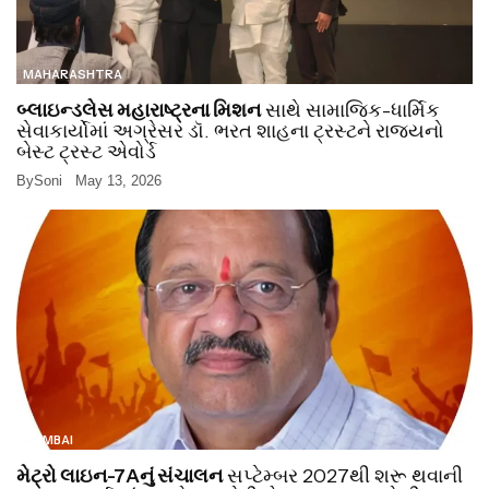
MAHARASHTRA
બ્લાઇન્ડલેસ મહારાષ્ટ્રના મિશન
સાથે સામાજિક-ધાર્મિક
સેવાકાર્યોમાં અગ્રેસર ડૉ. ભરત શાહના ટ્રસ્ટને રાજ્યનો
બેસ્ટ ટ્રસ્ટ એવોર્ડ
By
Soni
May 13, 2026
MUMBAI
મેટ્રો લાઇન-7Aનું સંચાલન
સપ્ટેમ્બર 2027થી શરૂ થવાની