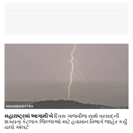
MAHARASHTRA
મહારાષ્ટ્રમાં આગામી બે
દિવસ ગાજવીજ સાથે વરસાદની
શક્યતા કેટલાક જિલ્લાઓ માટે હવામાન વિભાગે જાહેર કર્યું
યલો એલર્ટ’