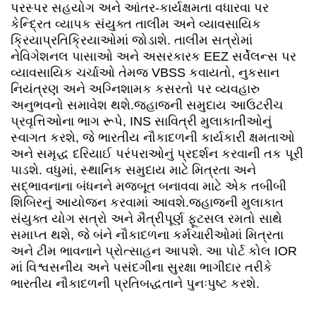
પરસ્પર સહયોગ અને આંતર-કાર્યક્ષમતા વધારવા પર
કેન્દ્રિત વ્યાપક સંયુક્ત તાલીમ અને વ્યાવસાયિક
ક્રિયાપ્રતિક્રિયાઓમાં જોડાશે. તાલીમ સત્રોમાં
નેવિગેશનલ પાસાઓ અને અસરકારક EEZ સર્વેલન્સ પર
વ્યાવસાયિક ચર્ચાઓ તેમજ VBSS કવાયતો, નુકસાન
નિયંત્રણ અને અગ્નિશામક કસરતો પર વ્યવહારુ
અનુભવનો સમાવેશ થશે.જહાજની સમુદાય આઉટરીચ
પ્રવૃત્તિઓના ભાગ રૂપે, INS સાવિત્રી મુલાકાતીઓનું
સ્વાગત કરશે, જે ભારતીય નૌકાદળની કાર્યકારી ક્ષમતાઓ
અને સમૃદ્ધ દરિયાઈ પરંપરાઓનું પ્રદર્શન કરવાની તક પૂરી
પાડશે. વધુમાં, સ્થાનિક સમુદાય માટે મિત્રતા અને
સદ્ભાવનાના બંધનને મજબૂત બનાવવા માટે એક તબીબી
શિબિરનું આયોજન કરવામાં આવશે.જહાજની મુલાકાત
સંયુક્ત યોગ સત્રો અને મૈત્રીપૂર્ણ ફૂટસલ રમતો સાથે
સમાપ્ત થશે, જે બંને નૌકાદળના કર્મચારીઓમાં મિત્રતા
અને ટીમ ભાવનાને પ્રોત્સાહન આપશે. આ પોર્ટ કોલ IOR
માં વિશ્વસનીય અને પસંદગીના સુરક્ષા ભાગીદાર તરીકે
ભારતીય નૌકાદળની પ્રતિબદ્ધતાને પુનઃપુષ્ટ કરશે.