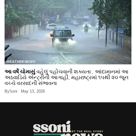
WEATHER NEWS
આ વર્ષે ચોમાસું
વહેલું પહોંચવાની શક્યતા , આંદામાનમાં આ
અઠવાડિયે એન્ટ્રીની આગાહી, મહારાષ્ટ્રમાં ૧૫થી ૨૦ જૂન
વચ્ચે વરસાદની સંભાવના
By
Soni
May 13, 2026