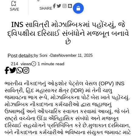
SHARE
SAVE
INS સાવિત્રી મોઝામ્બિકમાં પહોંચ્યું, જે
દ્વિપક્ષીય દરિયાઈ સંબંધોને મજબૂત બનાવે
છે
Post details:
by
Soni
Date
November 11, 2025
214 views
1 minute read
ભારતીય નૌકાદળનું ઓફશોર પેટ્રોલ વેસલ (OPV) INS
સાવિત્રી, હિંદ મહાસાગર ક્ષેત્ર (IOR) માં તેની ચાલુ
જમાવટના ભાગ રૂપે, મોઝામ્બિકના પોર્ટ બેરા ખાતે પહોંચ્યું.
મોઝામ્બિક નૌકાદળના કર્મચારીઓ દ્વારા જહાજનું
ઉષ્માભર્યું અને ઔપચારિક સ્વાગત કરવામાં આવ્યું, જે બંને
રાષ્ટ્રો વચ્ચેના ઊંડા ઐતિહાસિક સંબંધો અને મજબૂત
દરિયાઈ સહયોગને પ્રતિબિંબિત કરે છે.મુલાકાત દરમિયાન,
બંને નૌકાદળના કર્મચારીઓ ભવિષ્યના સંયુક્ત જમાવટ માટે