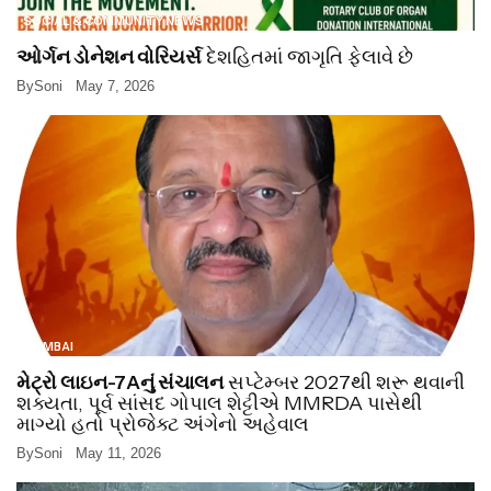
SOCIAL & COMMUNITY NEWS
ઓર્ગન ડોનેશન વોરિયર્સ
દેશહિતમાં જાગૃતિ ફેલાવે છે
By
Soni
May 7, 2026
MUMBAI
મેટ્રો લાઇન-7Aનું સંચાલન
સપ્ટેમ્બર 2027થી શરૂ થવાની
શક્યતા, પૂર્વ સાંસદ ગોપાલ શેટ્ટીએ MMRDA પાસેથી
માગ્યો હતો પ્રોજેક્ટ અંગેનો અહેવાલ
By
Soni
May 11, 2026