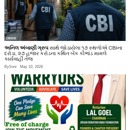
CRIME
અનિલ અંબાણી ગ્રુપ
સાથે જોડાયેલા ૧૭ સ્થળોએ CBIના
દરોડા, ૨૭ હજાર કરોડના કથિત બેંક કૌભાંડ મામલે
કાર્યવાહી તેજ
By
Soni
May 10, 2026