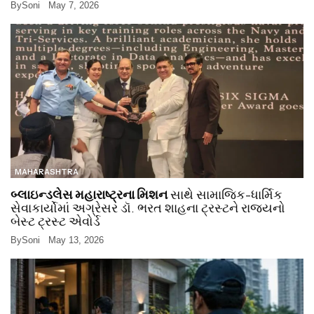
By
Soni
May 7, 2026
MAHARASHTRA
બ્લાઇન્ડલેસ મહારાષ્ટ્રના મિશન
સાથે સામાજિક-ધાર્મિક
સેવાકાર્યોમાં અગ્રેસર ડૉ. ભરત શાહના ટ્રસ્ટને રાજ્યનો
બેસ્ટ ટ્રસ્ટ એવોર્ડ
By
Soni
May 13, 2026