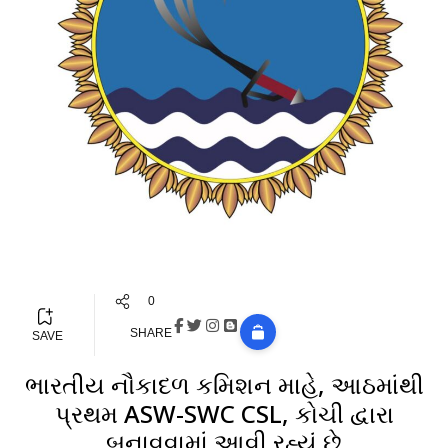
0
SHARE
SAVE
ભારતીય નૌકાદળ કમિશન માહે, આઠમાંથી
પ્રથમ ASW-SWC CSL, કોચી દ્વારા
બનાવવામાં આવી રહ્યું છે