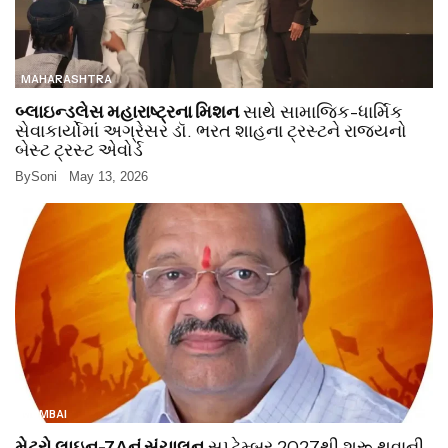
MAHARASHTRA
બ્લાઇન્ડલેસ મહારાષ્ટ્રના મિશન
સાથે સામાજિક-ધાર્મિક
સેવાકાર્યોમાં અગ્રેસર ડૉ. ભરત શાહના ટ્રસ્ટને રાજ્યનો
બેસ્ટ ટ્રસ્ટ એવોર્ડ
By
Soni
May 13, 2026
MUMBAI
મેટ્રો લાઇન-7Aનું સંચાલન
સપ્ટેમ્બર 2027થી શરૂ થવાની