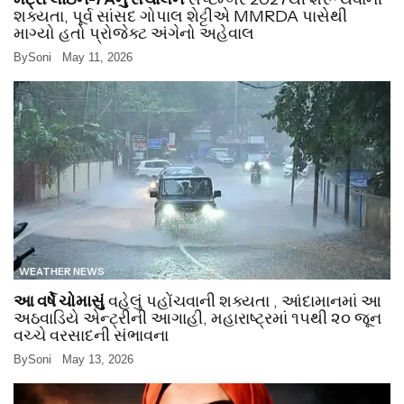
શક્યતા, પૂર્વ સાંસદ ગોપાલ શેટ્ટીએ MMRDA પાસેથી
માગ્યો હતો પ્રોજેક્ટ અંગેનો અહેવાલ
By
Soni
May 11, 2026
WEATHER NEWS
આ વર્ષે ચોમાસું
વહેલું પહોંચવાની શક્યતા , આંદામાનમાં આ
અઠવાડિયે એન્ટ્રીની આગાહી, મહારાષ્ટ્રમાં ૧૫થી ૨૦ જૂન
વચ્ચે વરસાદની સંભાવના
By
Soni
May 13, 2026