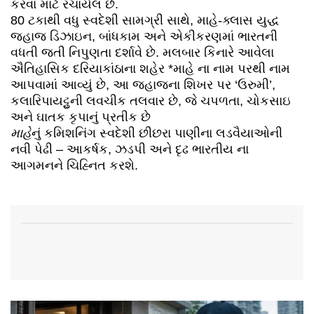
કરવા માટે રચાયેલ છે.
80 ટકાથી વધુ સ્વદેશી સામગ્રી સાથે, માહે-ક્લાસ યુદ્ધ
જહાજ ડિઝાઇન, બાંધકામ અને એકીકરણમાં ભારતની
વધતી જતી નિપુણતા દર્શાવે છે. મલબાર કિનારે આવેલા
ઐતિહાસિક દરિયાકાંઠાના શહેર *માહે ના નામ પરથી નામ
આપવામાં આવ્યું છે, આ જહાજના શિખર પર ‘ઉરુમી’,
કલારિપાયટ્ટુની લવચીક તલવાર છે, જે ચપળતા, ચોકસાઇ
અને ઘાતક કૃપાનું પ્રતીક છે
માહે
નું કમિશનિંગ સ્વદેશી છીછરા પાણીના લડવૈયાઓની
નવી પેઢી – આકર્ષક, ઝડપી અને દૃઢ ભારતીય ના
આગમનને ચિહ્નિત કરશે.