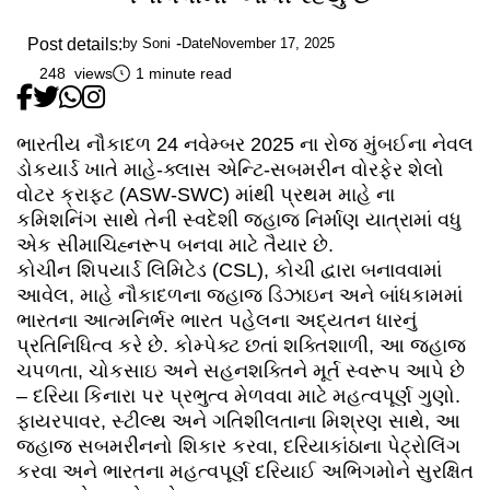
Post details:
by
Soni
Date
November 17, 2025
248 views
1 minute read
ભારતીય નૌકાદળ 24 નવેમ્બર 2025 ના રોજ મુંબઈના નેવલ
ડોકયાર્ડ ખાતે માહે-ક્લાસ એન્ટિ-સબમરીન વોરફેર શેલો
વોટર ક્રાફ્ટ (ASW-SWC) માંથી પ્રથમ માહે ના
કમિશનિંગ સાથે તેની સ્વદેશી જહાજ નિર્માણ યાત્રામાં વધુ
એક સીમાચિહ્નરૂપ બનવા માટે તૈયાર છે.
કોચીન શિપયાર્ડ લિમિટેડ (CSL), કોચી દ્વારા બનાવવામાં
આવેલ, માહે નૌકાદળના જહાજ ડિઝાઇન અને બાંધકામમાં
ભારતના આત્મનિર્ભર ભારત પહેલના અદ્યતન ધારનું
પ્રતિનિધિત્વ કરે છે. કોમ્પેક્ટ છતાં શક્તિશાળી, આ જહાજ
ચપળતા, ચોકસાઇ અને સહનશક્તિને મૂર્ત સ્વરૂપ આપે છે
– દરિયા કિનારા પર પ્રભુત્વ મેળવવા માટે મહત્વપૂર્ણ ગુણો.
ફાયરપાવર, સ્ટીલ્થ અને ગતિશીલતાના મિશ્રણ સાથે, આ
જહાજ સબમરીનનો શિકાર કરવા, દરિયાકાંઠાના પેટ્રોલિંગ
કરવા અને ભારતના મહત્વપૂર્ણ દરિયાઈ અભિગમોને સુરક્ષિત