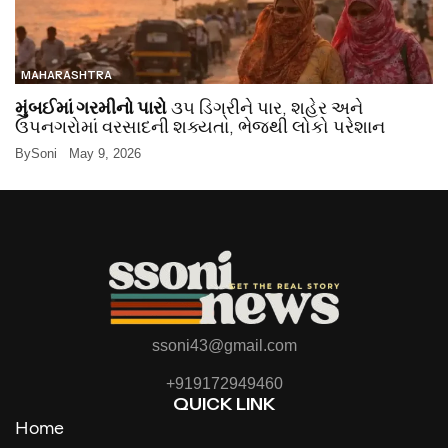
MAHARASHTRA
મુંબઈમાં ગરમીનો પારો
૩૫ ડિગ્રીને પાર, શહેર અને
ઉપનગરોમાં વરસાદની શક્યતા, ભેજથી લોકો પરેશાન
By
Soni
May 9, 2026
ssoni43@gmail.com
+919172949460
QUICK LINK
Home