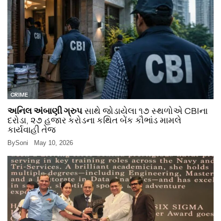
CRIME
અનિલ અંબાણી ગ્રુપ
સાથે જોડાયેલા ૧૭ સ્થળોએ CBIના
દરોડા, ૨૭ હજાર કરોડના કથિત બેંક કૌભાંડ મામલે
કાર્યવાહી તેજ
By
Soni
May 10, 2026