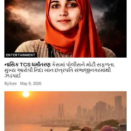
ENTERTAINMENT
નાસિક TCS ધર્માંતરણ
કેસમાં પોલીસને મોટી સફળતા,
મુખ્ય આરોપી નિદા ખાન છત્રપતિ સંભાજીનગરમાંથી
ઝડપાઈ
By
Soni
May 8, 2026