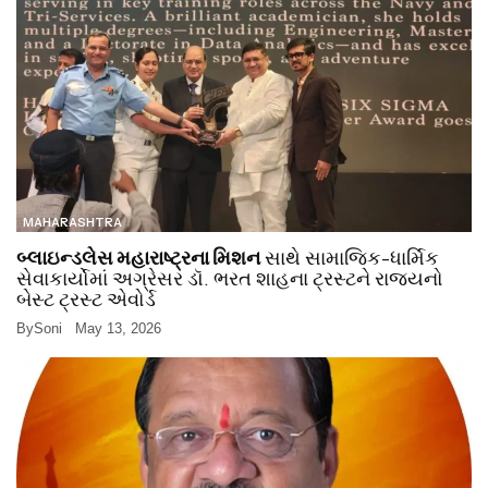
MAHARASHTRA
બ્લાઇન્ડલેસ મહારાષ્ટ્રના મિશન
સાથે સામાજિક-ધાર્મિક
સેવાકાર્યોમાં અગ્રેસર ડૉ. ભરત શાહના ટ્રસ્ટને રાજ્યનો
બેસ્ટ ટ્રસ્ટ એવોર્ડ
By
Soni
May 13, 2026