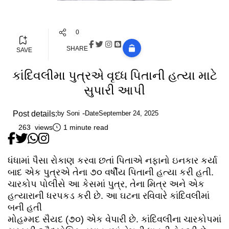
0
SHARE
SAVE
કાંદિવલીમા પુત્રએ વૃધ્ધ પિતાની હત્યા માટે
સુપારી આપી
Post details:
by
Soni
Date
September 24, 2025
263 views
1 minute read
ધંધામાં પૈસા રોકાણ કરવા છતાં પિતાએ નફાનો ઇનકાર કર્યા
બાદ એક પુત્રએ તેના ૭૦ વર્ષીય પિતાની હત્યા કરી હતી.
ચારકોપ પોલીસે આ કેસમાં પુત્ર, તેના મિત્ર અને એક
હત્યારાની ધરપકડ કરી છે. આ ઘટના રવિવારે કાંદિવલીમાં
બની હતી
મોહમ્મદ સૈયદ (૭૦) એક વેપારી છે. કાંદિવલીના ચારકોપમાં