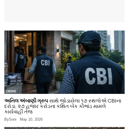
CRIME
અનિલ અંબાણી ગ્રુપ
સાથે જોડાયેલા ૧૭ સ્થળોએ CBIના
દરોડા, ૨૭ હજાર કરોડના કથિત બેંક કૌભાંડ મામલે
કાર્યવાહી તેજ
By
Soni
May 10, 2026