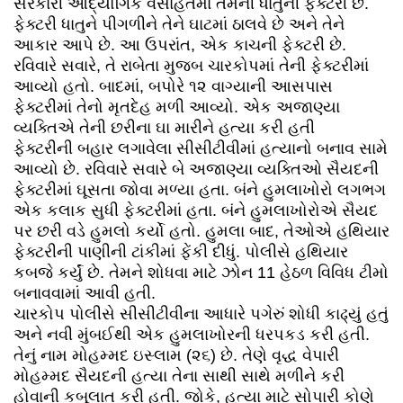
સરકારી ઔદ્યોગિક વસાહતમાં તેમની ધાતુની ફેક્ટરી છે.
ફેક્ટરી ધાતુને પીગળીને તેને ઘાટમાં ઠાલવે છે અને તેને
આકાર આપે છે. આ ઉપરાંત, એક કાચની ફેક્ટરી છે.
રવિવારે સવારે, તે રાબેતા મુજબ ચારકોપમાં તેની ફેક્ટરીમાં
આવ્યો હતો. બાદમાં, બપોરે ૧૨ વાગ્યાની આસપાસ
ફેક્ટરીમાં તેનો મૃતદેહ મળી આવ્યો. એક અજાણ્યા
વ્યક્તિએ તેની છરીના ઘા મારીને હત્યા કરી હતી
ફેક્ટરીની બહાર લગાવેલા સીસીટીવીમાં હત્યાનો બનાવ સામે
આવ્યો છે. રવિવારે સવારે બે અજાણ્યા વ્યક્તિઓ સૈયદની
ફેક્ટરીમાં ઘૂસતા જોવા મળ્યા હતા. બંને હુમલાખોરો લગભગ
એક કલાક સુધી ફેક્ટરીમાં હતા. બંને હુમલાખોરોએ સૈયદ
પર છરી વડે હુમલો કર્યો હતો. હુમલા બાદ, તેઓએ હથિયાર
ફેક્ટરીની પાણીની ટાંકીમાં ફેંકી દીધું. પોલીસે હથિયાર
કબજે કર્યું છે. તેમને શોધવા માટે ઝોન 11 હેઠળ વિવિધ ટીમો
બનાવવામાં આવી હતી.
ચારકોપ પોલીસે સીસીટીવીના આધારે પગેરું શોધી કાઢ્યું હતું
અને નવી મુંબઈથી એક હુમલાખોરની ધરપકડ કરી હતી.
તેનું નામ મોહમ્મદ ઇસ્લામ (૨૬) છે. તેણે વૃદ્ધ વેપારી
મોહમ્મદ સૈયદની હત્યા તેના સાથી સાથે મળીને કરી
હોવાની કબૂલાત કરી હતી. જોકે, હત્યા માટે સોપારી કોણે