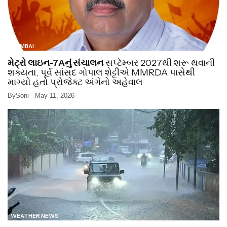
MUMBAI
મેટ્રો લાઇન-7Aનું સંચાલન
સપ્ટેમ્બર 2027થી શરૂ થવાની
શક્યતા, પૂર્વ સાંસદ ગોપાલ શેટ્ટીએ MMRDA પાસેથી
માગ્યો હતો પ્રોજેક્ટ અંગેનો અહેવાલ
By
Soni
May 11, 2026
WEATHER NEWS