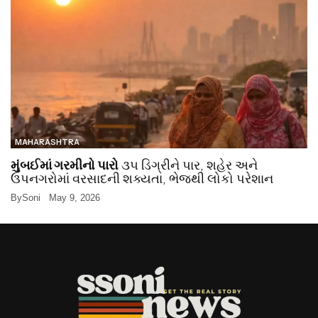
MAHARASHTRA
મુંબઈમાં ગરમીનો પારો
૩૫ ડિગ્રીને પાર, શહેર અને
ઉપનગરોમાં વરસાદની શક્યતા, ભેજથી લોકો પરેશાન
By
Soni
May 9, 2026