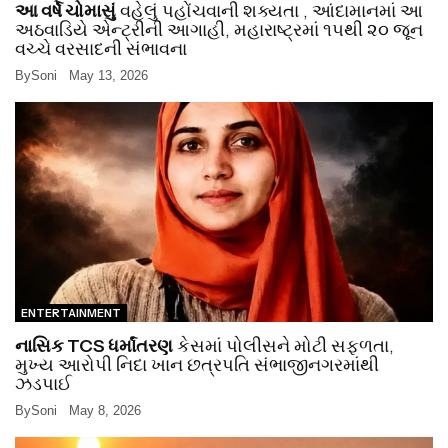
આ વર્ષે ચોમાસું
વહેલું પહોંચવાની શક્યતા , આંદામાનમાં આ
અઠવાડિયે એન્ટ્રીની આગાહી, મહારાષ્ટ્રમાં ૧૫થી ૨૦ જૂન
વચ્ચે વરસાદની સંભાવના
By
Soni
May 13, 2026
ENTERTAINMENT
નાસિક TCS ધર્માંતરણ
કેસમાં પોલીસને મોટી સફળતા,
મુખ્ય આરોપી નિદા ખાન છત્રપતિ સંભાજીનગરમાંથી
ઝડપાઈ
By
Soni
May 8, 2026