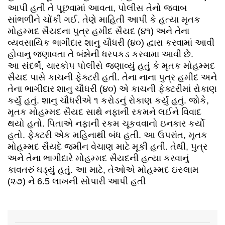
આપી હતી તે પૂછવામાં આવતા, પોલીસ તેનો જવાબ
સાંભળીને ચોંકી ગઈ. તેણે માહિતી આપી કે હત્યા મૃતક
મોહમ્મદ સૈયદના પુત્ર હમીદ સૈયદ (૪૧) અને તેના
વ્યવસાયિક ભાગીદાર શાનુ ચૌધરી (૪૦) દ્વારા કરવામાં આવી
હોવાનુ જણાવતા તે બંન્નેની ધરપકડ કરવામા આવી છે.
આ સંદર્ભે, ચારકોપ પોલીસે જણાવ્યું હતું કે મૃતક મોહમ્મદ
સૈયદ પાસે કાચની ફેક્ટરી હતી. તેના નાના પુત્ર હમીદ અને
તેના ભાગીદાર શાનુ ચૌધરી (૪૦) એ કાચની ફેક્ટરીમાં રોકાણ
કર્યું હતું. શાનુ ચૌધરીએ ૧ કરોડનું રોકાણ કર્યું હતું. જોકે,
મૃતક મોહમ્મદ સૈયદ સાથે નફાની રકમને લઈને વિવાદ
થયો હતો. પિતાએ નફાની રકમ ચૂકવવાનો ઇનકાર કર્યો
હતો. ફેક્ટરી એક મહિનાથી બંધ હતી. આ ઉપરાંત, મૃતક
મોહમ્મદ સૈયદે જમીન વેચાણ માટે મૂકી હતી. તેથી, પુત્ર
અને તેના ભાગીદારે મોહમ્મદ સૈયદની હત્યા કરવાનું
કાવતરું ઘડ્યું હતું. આ માટે, તેઓએ મોહમ્મદ ઇસ્લામ
(૨૭) ને 6.5 લાખની સોપારી આપી હતી