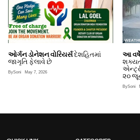
SOCIAL & COMMUNITY NEWS
WEATH
ઓર્ગન ડોનેશન વોરિયર્સ
દેશહિતમાં
આ વર્ષ
જાગૃતિ ફેલાવે છે
શક્યત
એન્ટ્
By
Soni
May 7, 2026
૨૦ જૂ
By
Soni