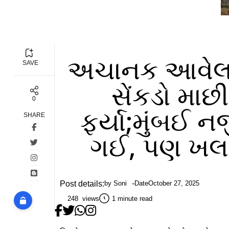
અચાનક આવેલા 
SAVE
સેંકડો માછ
0
ફર્યા;મુંબઈ 
SHARE
ગઈ, પણ ખલ
Post details:
by
Soni
Date
October 27, 2025
248 views
1 minute read