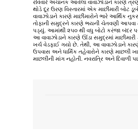
રવિવારે અચાનક આવેલા વાવાઝોડાને કારણે ત્રણ
થોડે દૂર ઉરણ વિસ્તારમાં એક માછીમારી બોટ 
વાવાઝોડાને કારણે માછીમારોને ભારે આર્થિક નુકસ
તોફાની સમુદ્રને કારણે ભયની ચેતવણી આપવા મા
પડ્યું. આમાંથી ૨૫૦ થી વધુ બોટો કરંજા બંદર
આ વાવાઝોડાને કારણે ઊંડા સમુદ્રમાં માછીમાર
ખર્ચ વેડફાઈ ગયો છે. તેથી, આ વાવાઝોડાને કારણ
ઉપવાસ અને ધાર્મિક તહેવારોને કારણે માછલી 
માછલીની માંગ નહોતી. નવરાત્રિ અને દિવાળી