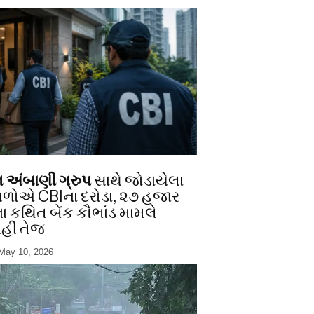
અંબાણી ગ્રુપ
સાથે જોડાયેલા
થળોએ CBIના દરોડા, ૨૭ હજાર
ા કથિત બેંક કૌભાંડ મામલે
ાહી તેજ
May 10, 2026