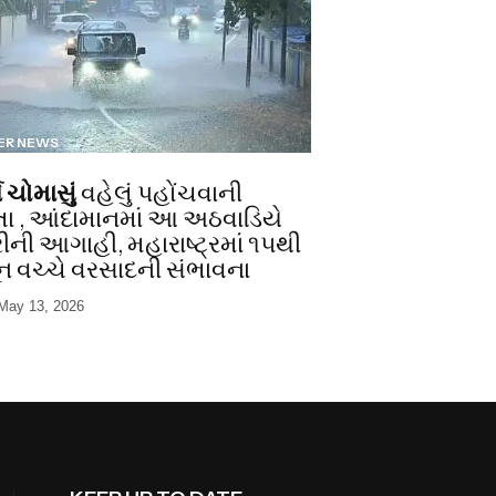
ER NEWS
ે ચોમાસું
વહેલું પહોંચવાની
ા , આંદામાનમાં આ અઠવાડિયે
રીની આગાહી, મહારાષ્ટ્રમાં ૧૫થી
ન વચ્ચે વરસાદની સંભાવના
May 13, 2026