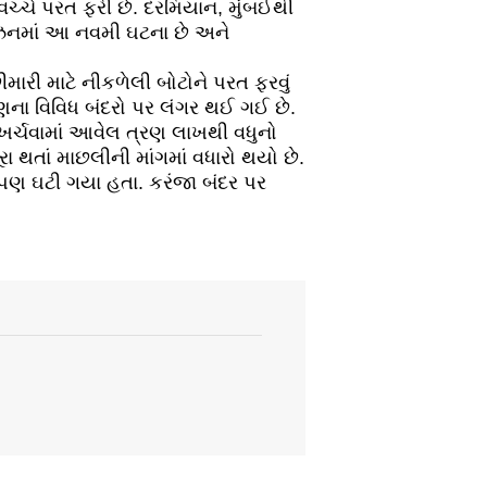
ચ્ચે પરત ફરી છે. દરમિયાન, મુંબઈથી
િઝનમાં આ નવમી ઘટના છે અને
ારી માટે નીકળેલી બોટોને પરત ફરવું
કણના વિવિધ બંદરો પર લંગર થઈ ગઈ છે.
ખર્ચવામાં આવેલ ત્રણ લાખથી વધુનો
ા થતાં માછલીની માંગમાં વધારો થયો છે.
 પણ ઘટી ગયા હતા. કરંજા બંદર પર