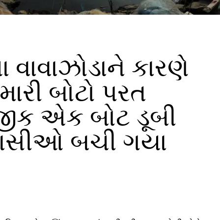
વાવાઝોડાને કારણે
ીમારી બોટો પરત
નજીક એક બોટ ડૂબી
ાસીઓ બચી ગયા