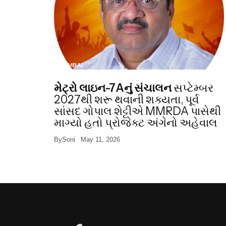
MUMBAI
મેટ્રો લાઇન-7Aનું સંચાલન
સપ્ટેમ્બર
2027થી શરૂ થવાની શક્યતા, પૂર્વ
સાંસદ ગોપાલ શેટ્ટીએ MMRDA પાસેથી
માગ્યો હતો પ્રોજેક્ટ અંગેનો અહેવાલ
By
Soni
May 11, 2026