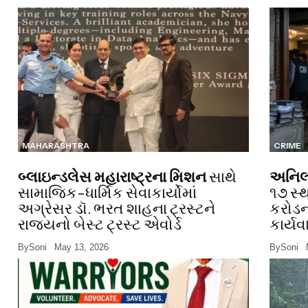
MAHARASHTRA
CRIME
બ્લાઇન્ડલેસ મહારાષ્ટ્રના મિશન
સાથે
અનિલ 
સામાજિક-ધાર્મિક સેવાકાર્યોમાં
૧૭ સ્
અગ્રેસર ડૉ. ભરત શાહના ટ્રસ્ટને
કરોડન
રાજ્યનો બેસ્ટ ટ્રસ્ટ એવોર્ડ
કાર્યવ
By
Soni
May 13, 2026
By
Soni