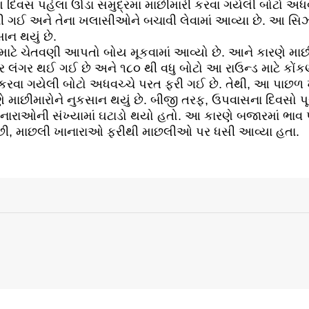
 દિવસ પહેલા ઊંડા સમુદ્રમાં માછીમારી કરવા ગયેલી બોટો અધવ
ડૂબી ગઈ અને તેના ખલાસીઓને બચાવી લેવામાં આવ્યા છે. આ સ
ાન થયું છે.
ટે ચેતવણી આપતો બોય મૂકવામાં આવ્યો છે. આને કારણે માછીમ
 પર લંગર થઈ ગઈ છે અને ૧૮૦ થી વધુ બોટો આ રાઉન્ડ માટે કોં
ી કરવા ગયેલી બોટો અધવચ્ચે પરત ફરી ગઈ છે. તેથી, આ પાછળ 
ે માછીમારોને નુકસાન થયું છે. બીજી તરફ, ઉપવાસના દિવસો પૂર
ખાનારાઓની સંખ્યામાં ઘટાડો થયો હતો. આ કારણે બજારમાં ભાવ
 પછી, માછલી ખાનારાઓ ફરીથી માછલીઓ પર ધસી આવ્યા હતા.