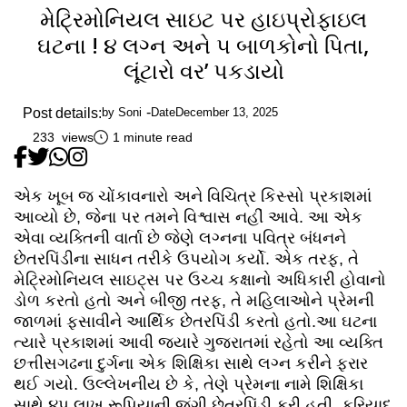
મેટ્રિમોનિયલ સાઇટ પર હાઇપ્રોફાઇલ
ઘટના ! ૪ લગ્ન અને ૫ બાળકોનો પિતા,
લૂંટારો વર’ પકડાયો
Post details:
by
Soni
Date
December 13, 2025
233 views
1 minute read
એક ખૂબ જ ચોંકાવનારો અને વિચિત્ર કિસ્સો પ્રકાશમાં
આવ્યો છે, જેના પર તમને વિશ્વાસ નહીં આવે. આ એક
એવા વ્યક્તિની વાર્તા છે જેણે લગ્નના પવિત્ર બંધનને
છેતરપિંડીના સાધન તરીકે ઉપયોગ કર્યો. એક તરફ, તે
મેટ્રિમોનિયલ સાઇટ્સ પર ઉચ્ચ કક્ષાનો અધિકારી હોવાનો
ડોળ કરતો હતો અને બીજી તરફ, તે મહિલાઓને પ્રેમની
જાળમાં ફસાવીને આર્થિક છેતરપિંડી કરતો હતો.આ ઘટના
ત્યારે પ્રકાશમાં આવી જ્યારે ગુજરાતમાં રહેતો આ વ્યક્તિ
છત્તીસગઢના દુર્ગના એક શિક્ષિકા સાથે લગ્ન કરીને ફરાર
થઈ ગયો. ઉલ્લેખનીય છે કે, તેણે પ્રેમના નામે શિક્ષિકા
સાથે ૪૫ લાખ રૂપિયાની જંગી છેતરપિંડી કરી હતી. ફરિયાદ