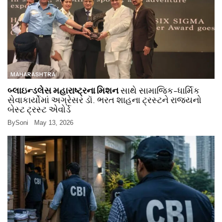
MAHARASHTRA
બ્લાઇન્ડલેસ મહારાષ્ટ્રના મિશન
સાથે સામાજિક-ધાર્મિક
સેવાકાર્યોમાં અગ્રેસર ડૉ. ભરત શાહના ટ્રસ્ટને રાજ્યનો
બેસ્ટ ટ્રસ્ટ એવોર્ડ
By
Soni
May 13, 2026