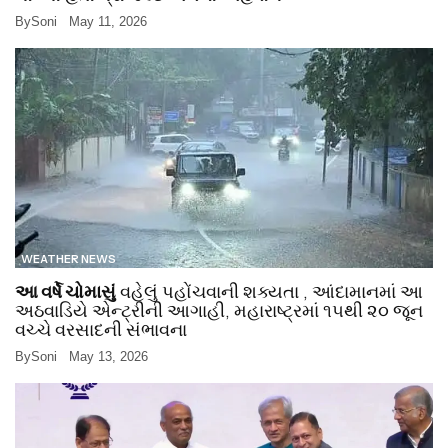
By
Soni
May 11, 2026
WEATHER NEWS
આ વર્ષે ચોમાસું
વહેલું પહોંચવાની શક્યતા , આંદામાનમાં આ
અઠવાડિયે એન્ટ્રીની આગાહી, મહારાષ્ટ્રમાં ૧૫થી ૨૦ જૂન
વચ્ચે વરસાદની સંભાવના
By
Soni
May 13, 2026