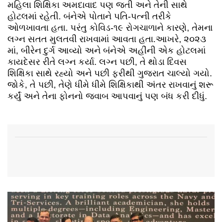
મહિલા શિક્ષિકા અમદાવાદ પણ જતી અને તેની સાથે
હોટલમાં રહેતી. બંનેએ પોતાને પતિ-પત્ની તરીકે
ઓળખાવતા હતા. પરંતુ કોવિડ-૧૯ રોગચાળાને કારણે, તેમના
લગ્ન સતત મુલતવી રાખવામાં આવતા હતા.આખરે, ૨૦૨૩
માં, બીરેન દુર્ગ આવ્યો અને બંનેએ અહીંની એક હોટલમાં
કાયદેસર રીતે લગ્ન કર્યા. લગ્ન પછી, તે થોડા દિવસ
શિક્ષિકા સાથે રહ્યો અને પછી ફરીથી ગુજરાત ચાલ્યો ગયો.
જોકે, તે પછી, તેણે ધીમે ધીમે શિક્ષિકાથી અંતર રાખવાનું શરૂ
કર્યું અને તેના ફોનનો જવાબ આપવાનું પણ બંધ કરી દીધું.