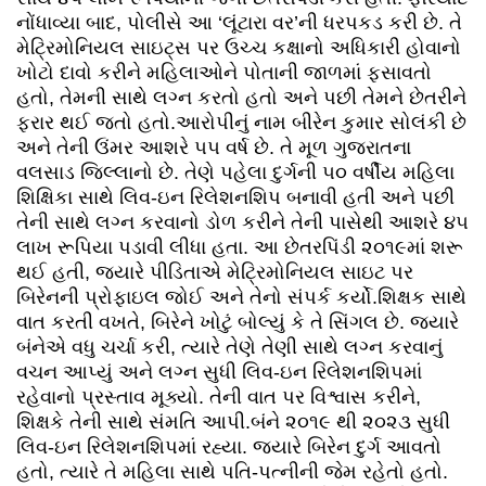
નોંધાવ્યા બાદ, પોલીસે આ ‘લૂંટારા વર’ની ધરપકડ કરી છે. તે
મેટ્રિમોનિયલ સાઇટ્સ પર ઉચ્ચ કક્ષાનો અધિકારી હોવાનો
ખોટો દાવો કરીને મહિલાઓને પોતાની જાળમાં ફસાવતો
હતો, તેમની સાથે લગ્ન કરતો હતો અને પછી તેમને છેતરીને
ફરાર થઈ જતો હતો.આરોપીનું નામ બીરેન કુમાર સોલંકી છે
અને તેની ઉંમર આશરે ૫૫ વર્ષ છે. તે મૂળ ગુજરાતના
વલસાડ જિલ્લાનો છે. તેણે પહેલા દુર્ગની ૫૦ વર્ષીય મહિલા
શિક્ષિકા સાથે લિવ-ઇન રિલેશનશિપ બનાવી હતી અને પછી
તેની સાથે લગ્ન કરવાનો ડોળ કરીને તેની પાસેથી આશરે ૪૫
લાખ રૂપિયા પડાવી લીધા હતા. આ છેતરપિંડી ૨૦૧૯માં શરૂ
થઈ હતી, જ્યારે પીડિતાએ મેટ્રિમોનિયલ સાઇટ પર
બિરેનની પ્રોફાઇલ જોઈ અને તેનો સંપર્ક કર્યો.શિક્ષક સાથે
વાત કરતી વખતે, બિરેને ખોટું બોલ્યું કે તે સિંગલ છે. જ્યારે
બંનેએ વધુ ચર્ચા કરી, ત્યારે તેણે તેણી સાથે લગ્ન કરવાનું
વચન આપ્યું અને લગ્ન સુધી લિવ-ઇન રિલેશનશિપમાં
રહેવાનો પ્રસ્તાવ મૂક્યો. તેની વાત પર વિશ્વાસ કરીને,
શિક્ષકે તેની સાથે સંમતિ આપી.બંને ૨૦૧૯ થી ૨૦૨૩ સુધી
લિવ-ઇન રિલેશનશિપમાં રહ્યા. જ્યારે બિરેન દુર્ગ આવતો
હતો, ત્યારે તે મહિલા સાથે પતિ-પત્નીની જેમ રહેતો હતો.