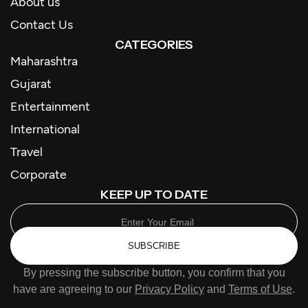
About us
Contact Us
CATEGORIES
Maharashtra
Gujarat
Entertainment
International
Travel
Corporate
KEEP UP TO DATE
SUBSCRIBE
By pressing the subscribe button, you confirm that you
have are agreeing to our
Privacy Policy
and
Terms of Use
.