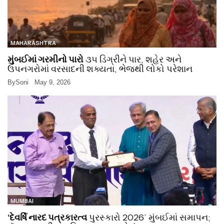
MAHARASHTRA
મુંબઈમાં ગરમીનો પારો
૩૫ ડિગ્રીને પાર, શહેર અને
ઉપનગરોમાં વરસાદની શક્યતા, ભેજથી લોકો પરેશાન
By
Soni
May 9, 2026
MUMBAI
‘દેવર્ષિ નારદ પત્રકારત્વ
પુરસ્કારો 2026’ મુંબઈમાં સમાપન;