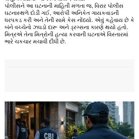
પોલીસને આ ઘટનાની માહિતી મળતા જ, વિરાર પોલીસ
ઘટનાસ્થળે દોડી ગઈ, આરોપી અનિકેત ગાયકવાડની
ધરપકડ કરી અને તેની સામે કેસ નોંધ્યો. એવું કહેવાય છે કે
બંને વચ્ચેનો ઝઘડો દારૂ અને ડ્રગ્સના કારણે થયો હતો.
મિત્રએ તેના મિત્રોની હત્યા કરવાની ઘટનાએ વિસ્તારમાં
ભારે ચકચાર મચાવી દીધી છે.