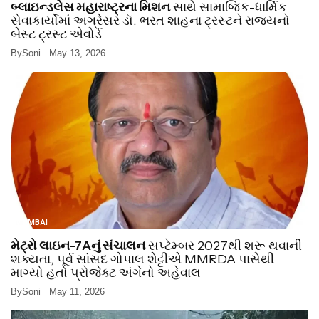
બ્લાઇન્ડલેસ મહારાષ્ટ્રના મિશન
સાથે સામાજિક-ધાર્મિક
સેવાકાર્યોમાં અગ્રેસર ડૉ. ભરત શાહના ટ્રસ્ટને રાજ્યનો
બેસ્ટ ટ્રસ્ટ એવોર્ડ
By
Soni
May 13, 2026
MUMBAI
મેટ્રો લાઇન-7Aનું સંચાલન
સપ્ટેમ્બર 2027થી શરૂ થવાની
શક્યતા, પૂર્વ સાંસદ ગોપાલ શેટ્ટીએ MMRDA પાસેથી
માગ્યો હતો પ્રોજેક્ટ અંગેનો અહેવાલ
By
Soni
May 11, 2026