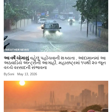
WEATHER NEWS
આ વર્ષે ચોમાસું
વહેલું પહોંચવાની શક્યતા , આંદામાનમાં આ
અઠવાડિયે એન્ટ્રીની આગાહી, મહારાષ્ટ્રમાં ૧૫થી ૨૦ જૂન
વચ્ચે વરસાદની સંભાવના
By
Soni
May 13, 2026