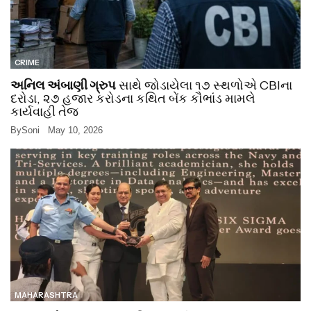
CRIME
અનિલ અંબાણી ગ્રુપ
સાથે જોડાયેલા ૧૭ સ્થળોએ CBIના
દરોડા, ૨૭ હજાર કરોડના કથિત બેંક કૌભાંડ મામલે
કાર્યવાહી તેજ
By
Soni
May 10, 2026
MAHARASHTRA