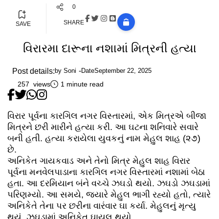
0
SHARE
SAVE
વિરારમા દારૂના નશામાં મિત્રની હત્યા
Post details:
by
Soni
Date
September 22, 2025
257 views
1 minute read
વિરાર પૂર્વના કારગિલ નગર વિસ્તારમાં, એક મિત્રએ બીજા
મિત્રને છરી મારીને હત્યા કરી. આ ઘટના શનિવારે સવારે
બની હતી. હત્યા કરાયેલા યુવકનું નામ મેહુલ શાહ (૨૭)
છે.
અનિકેત ગાયકવાડ અને તેનો મિત્ર મેહુલ શાહ વિરાર
પૂર્વના મનવેલપાડાના કારગિલ નગર વિસ્તારમાં નશામાં બેઠા
હતા. આ દરમિયાન બંને વચ્ચે ઝઘડો થયો. ઝઘડો ઝઘડામાં
પરિણમ્યો. આ સમયે, જ્યારે મેહુલ ભાગી રહ્યો હતો, ત્યારે
અનિકેતે તેના પર છરીના વારંવાર ઘા કર્યા. મેહુલનું મૃત્યુ
થયું. ઝઘડામાં અનિકેત ઘાયલ થયો.