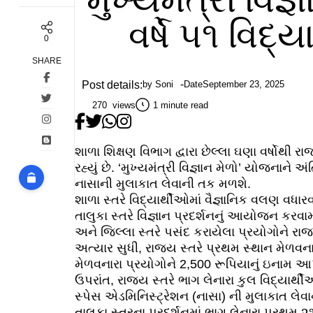
વર્ષે ૫૧ વિદ
0
SHARE
Post details:
by
Soni
Date
September 23, 2025
270 views
1 minute read
શાળા શિક્ષણ વિભાગ દ્વારા છેલ્લા ઘણા વર્ષોથી ર
રહ્યું છે. ‘મુખ્યમંત્રી વિજ્ઞાન મેળો’ યોજનાન
નાસાની મુલાકાત લેવાની તક મળશે.
શાળા સ્તરે વિદ્યાર્થીઓમાં વૈજ્ઞાનિક વલણ વધારવ
તાલુકા સ્તરે વિજ્ઞાન પ્રદર્શનનું આયોજન કરવામા
અને જિલ્લા સ્તરે પસંદ કરાયેલા પ્રયોગોને રાજ્
અત્યાર સુધી, રાજ્ય સ્તરે પ્રથમ સ્થાન મેળવન
મેળવનારા પ્રયોગોને 2,500 રૂપિયાનું ઇનામ આ
ઉપરાંત, રાજ્ય સ્તરે ભાગ લેનારા કુલ વિદ્યાર્
સ્પેસ એડમિનિસ્ટ્રેશન (નાસા) ની મુલાકાત લેવા
તાલુકા સ્તરના પ્રદર્શનમાં ભાગ લેનારા પ્રથમ ૨