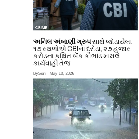
CRIME
અનિલ અંબાણી ગ્રુપ
સાથે જોડાયેલા
૧૭ સ્થળોએ CBIના દરોડા, ૨૭ હજાર
કરોડના કથિત બેંક કૌભાંડ મામલે
કાર્યવાહી તેજ
By
Soni
May 10, 2026