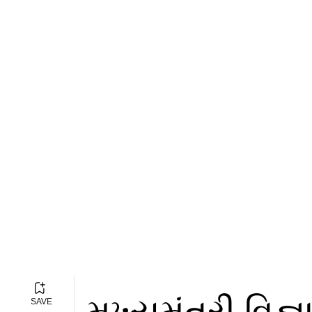
મુખ્યમંત્રી વિજ
SAVE