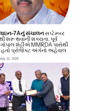
I
ો લાઇન-7Aનું સંચાલન
સપ્ટેમ્બર
ી શરૂ થવાની શક્યતા, પૂર્વ
 ગોપાલ શેટ્ટીએ MMRDA પાસેથી
ો હતો પ્રોજેક્ટ અંગેનો અહેવાલ
May 11, 2026