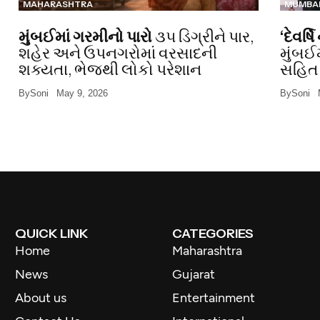
MAHARASHTRA
MUMBA
મુંબઈમાં ગરમીનો પારો
૩૫ ડિગ્રીને પાર,
‘દેવર્
શહેર અને ઉપનગરોમાં વરસાદની
મુંબઈ
શક્યતા, ભેજથી લોકો પરેશાન
સહિત 
By
Soni
May 9, 2026
By
Soni
QUICK LINK
CATEGORIES
Home
Maharashtra
News
Gujarat
About us
Entertainment