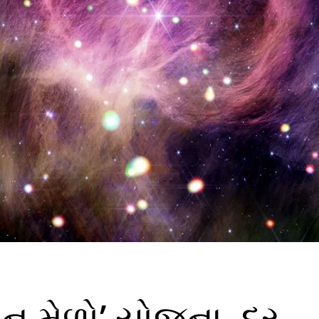
્ઞાન મેળો’ યોજના ,દર