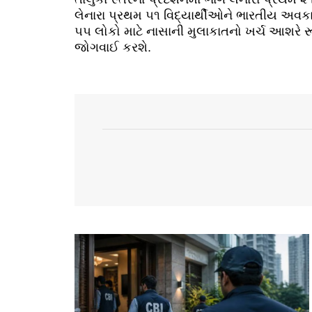
લેનારા પ્રથમ ૫૧ વિદ્યાર્થીઓને ભારતીય અવક
૫૫ લોકો માટે નાસાની મુલાકાતનો ખર્ચ આશરે રૂ.
જોગવાઈ કરશે.