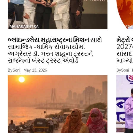
MAHARASHTRA
MUMBA
બ્લાઇન્ડલેસ મહારાષ્ટ્રના મિશન
સાથે
મેટ્ર
સામાજિક-ધાર્મિક સેવાકાર્યોમાં
2027થ
અગ્રેસર ડૉ. ભરત શાહના ટ્રસ્ટને
સાંસદ
રાજ્યનો બેસ્ટ ટ્રસ્ટ એવોર્ડ
માગ્ય
By
Soni
May 13, 2026
By
Soni