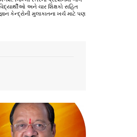
િદ્યાર્થીઓ અને ચાર શિક્ષકો સહિત
ાન કેન્દ્રોની મુલાકાતના ખર્ચ માટે પણ