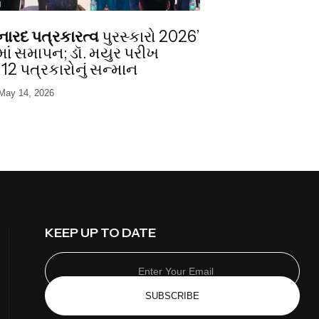
I
ષિ નારદ પત્રકારત્વ
પુરસ્કારો 2026’
માં સમાપન; ડૉ. મયુર પરીખ
12 પત્રકારોનું સન્માન
May 14, 2026
KEEP UP TO DATE
SUBSCRIBE