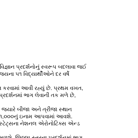
 વિજ્ઞાન પ્રદર્શનોનું સ્વરૂપ બદલાવા જઈ
્યના ૫૧ વિદ્યાર્થીઓને દર વર્ષે
જન કરવામાં આવી રહ્યું છે. પ્રથમ વખત,
પ્રદર્શનમાં ભાગ લેવાની તક મળે છે,
, જ્યારે બીજા અને ત્રીજા સ્થાન
 ૫૧,૦૦૦નું ઇનામ આપવામાં આવશે.
ેડ સ્ટેટ્સના નેશનલ એરોનોટિક્સ એન્ડ
મળશે. જિલ્લા સ્તરના પ્રદર્શનમાં ભાગ