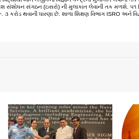
ાશ સંશોધન સંગઠન (ઇસરો) ની મુલાકાત લેવાની તક મળશે. ૫૧ વ
 ૩ કરોડ થવાની ધારણા છે. શાળા શિક્ષણ વિભાગ ISRO અને વિજ્ઞ