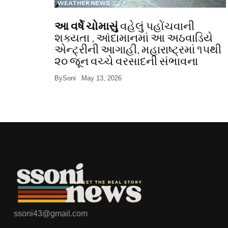
WEATHER NEWS
આ વર્ષે ચોમાસું
વહેલું પહોંચવાની
શક્યતા , આંદામાનમાં આ અઠવાડિયે
એન્ટ્રીની આગાહી, મહારાષ્ટ્રમાં ૧૫થી
૨૦ જૂન વચ્ચે વરસાદની સંભાવના
By
Soni
May 13, 2026
ssoni43@gmail.com