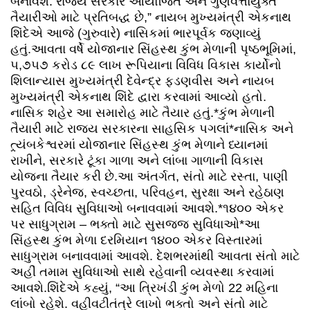
બનાવશે. રાજ્ય સરકાર આયોજિત અને ગુણવત્તાયુક્ત
તૈયારીઓ માટે પ્રતિબદ્ધ છે,” નાયબ મુખ્યમંત્રી એકનાથ
શિંદેએ આજે (ગુરુવારે) નાસિકમાં ભારપૂર્વક જણાવ્યું
હતું.આવતા વર્ષે યોજાનાર સિંહસ્થ કુંભ મેળાની પૃષ્ઠભૂમિમાં,
૫,૭૫૭ કરોડ ૮૯ લાખ રૂપિયાના વિવિધ વિકાસ કાર્યોનો
શિલાન્યાસ મુખ્યમંત્રી દેવેન્દ્ર ફડણવીસ અને નાયબ
મુખ્યમંત્રી એકનાથ શિંદે દ્વારા કરવામાં આવ્યો હતો.
નાસિક શહેર આ સમારોહ માટે તૈયાર હતું.*કુંભ મેળાની
તૈયારી માટે રાજ્ય સરકારના સાહસિક પગલાં*નાસિક અને
ત્ર્યંબકેશ્વરમાં યોજાનાર સિંહસ્થ કુંભ મેળાને ધ્યાનમાં
રાખીને, સરકારે ટૂંકા ગાળા અને લાંબા ગાળાની વિકાસ
યોજના તૈયાર કરી છે.આ અંતર્ગત, સંતો માટે રસ્તા, પાણી
પુરવઠો, ડ્રેનેજ, સ્વચ્છતા, પરિવહન, સુરક્ષા અને રહેઠાણ
સહિત વિવિધ સુવિધાઓ બનાવવામાં આવશે.*૧૪૦૦ એકર
પર સાધુગ્રામ – ભક્તો માટે સુસજ્જ સુવિધાઓ*આ
સિંહસ્થ કુંભ મેળા દરમિયાન ૧૪૦૦ એકર વિસ્તારમાં
સાધુગ્રામ બનાવવામાં આવશે. દેશભરમાંથી આવતા સંતો માટે
અહીં તમામ સુવિધાઓ સાથે રહેવાની વ્યવસ્થા કરવામાં
આવશે.શિંદેએ કહ્યું, “આ ત્રિખંડી કુંભ મેળો 22 મહિના
લાંબો રહેશે. વહીવટીતંત્રે લાખો ભક્તો અને સંતો માટે