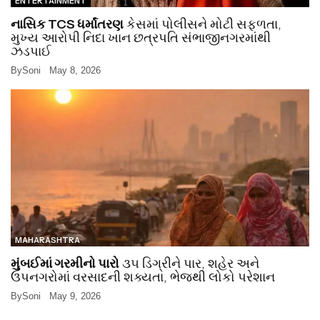
ENTERTAINMENT
નાસિક TCS ધર્માંતરણ
કેસમાં પોલીસને મોટી સફળતા,
મુખ્ય આરોપી નિદા ખાન છત્રપતિ સંભાજીનગરમાંથી
ઝડપાઈ
By
Soni
May 8, 2026
MAHARASHTRA
મુંબઈમાં ગરમીનો પારો
૩૫ ડિગ્રીને પાર, શહેર અને
ઉપનગરોમાં વરસાદની શક્યતા, ભેજથી લોકો પરેશાન
By
Soni
May 9, 2026