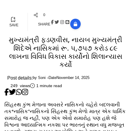
0
SHARE
SAVE
મુખ્યમંત્રી ફડણવીસ, નાયબ મુખ્યમંત્રી
શિંદેએ નાસિકમાં રૂ. ૫,૭૫૭ કરોડ ૮૯
લાખના વિવિધ વિકાસ કાર્યોનો શિલાન્યાસ
કર્યો
Post details:
by
Soni
Date
November 14, 2025
249 views
1 minute read
સિંહસ્થ કુંભ મેળાના અવસરે નાસિકનો ચહેરો બદલવાની
તક*નાસિક“નાસિકનો સિંહસ્થ કુંભ મેળો માત્ર એક ધાર્મિક
સમારોહ જ નહીં, પણ એક એવો સમારોહ પણ હશે જે
વિશ્વના આધ્યાત્મિક નકશા પર ભારતનું સ્થાન વધુ મજબૂત