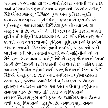
વ્યવસ્થા કરવા માટે યોજના સાથે તૈયારી કરવાની જરૂર છે.
અમે પ્રયાગરાજ કુંભ મેળાના અનુભવનો ઉપયોગ કરીશું.”
શિંદેએ સમજાવ્યું.*ડિજિટલ કુંભ અને કૃત્રિમ બુદ્ધિ
વ્યવસ્થાપન*મુખ્યમંત્રી દેવેન્દ્ર ફડણવીસે કુંભ મેળાને
પ્રોત્સાહન આપવા માટે ‘ડિજિટલ કુંભ’નો નવો ખ્યાલ
જાહેર કર્યો છે. આ અંતર્ગત, ડિજિટલ મીડિયા દ્વારા ભક્તો
સુધી બધી માહિતી પહોંચાડવામાં આવશે.ભીડ નિયંત્રણ અને
કાયદો અને વ્યવસ્થા માટે કૃત્રિમ બુદ્ધિ (AI) નો ઉપયોગ
કરવામાં આવશે. “ટેકનોલોજીની મદદથી, અફવાઓ અને
ખોટી માહિતી બંધ કરવામાં આવશે અને માહિતીનો યોગ્ય
રીતે પ્રસાર કરવામાં આવશે,” શિંદેએ કહ્યું.*વિકાસની ‘ગંગા’
ઉતરી છે*ગોદાવરી પર વિકાસની ગંગા ઉતરી છે. નાસિક માટે,
આ માત્ર ધાર્મિક તહેવાર નથી, પરંતુ વિકાસનો ઉત્સવ છે,”
શિંદેએ કહ્યું.કુલ 5,757 કરોડ રૂપિયાના પ્રોજેક્ટ્સમાં
રસ્તા, પુલ, ડ્રેનેજ, સ્માર્ટ સિટી પ્રોજેક્ટ્સ, પરિવહન
સુધારણા, સ્વચ્છતા યોજનાઓ અને નદીના પુનર્જીવનનો
સમાવેશ થાય છે*આધ્યાત્મિકતા અને વિકાસનો
સંગમ*“સિંહસ્થ કુંભ મેળો ફક્ત આધ્યાત્મિકતાનો ઉત્સવ
નથી, પરંતુ વિકાસનો મહાકુંભ છે. ભગવાન શ્રી રામના