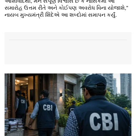
આશીર્વાદથી, મને સંપૂર્ણ વિશ્વાસ છે કે નાસિકમાં આ
સમારોહ ઉત્તમ રીતે અને કોઈપણ અવરોધ વિના યોજાશે,”
નાયબ મુખ્યમંત્રી શિંદેએ આ શબ્દોમાં સમાપન કર્યું.