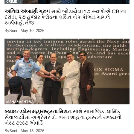
CRIME
અનિલ અંબાણી ગ્રુપ
સાથે જોડાયેલા ૧૭ સ્થળોએ CBIના
દરોડા, ૨૭ હજાર કરોડના કથિત બેંક કૌભાંડ મામલે
કાર્યવાહી તેજ
By
Soni
May 10, 2026
MAHARASHTRA
બ્લાઇન્ડલેસ મહારાષ્ટ્રના મિશન
સાથે સામાજિક-ધાર્મિક
સેવાકાર્યોમાં અગ્રેસર ડૉ. ભરત શાહના ટ્રસ્ટને રાજ્યનો
બેસ્ટ ટ્રસ્ટ એવોર્ડ
By
Soni
May 13, 2026