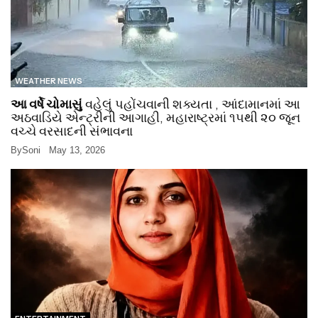
WEATHER NEWS
આ વર્ષે ચોમાસું
વહેલું પહોંચવાની શક્યતા , આંદામાનમાં આ
અઠવાડિયે એન્ટ્રીની આગાહી, મહારાષ્ટ્રમાં ૧૫થી ૨૦ જૂન
વચ્ચે વરસાદની સંભાવના
By
Soni
May 13, 2026