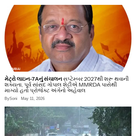
MUMBAI
મેટ્રો લાઇન-7Aનું સંચાલન
સપ્ટેમ્બર 2027થી શરૂ થવાની
શક્યતા, પૂર્વ સાંસદ ગોપાલ શેટ્ટીએ MMRDA પાસેથી
માગ્યો હતો પ્રોજેક્ટ અંગેનો અહેવાલ
By
Soni
May 11, 2026