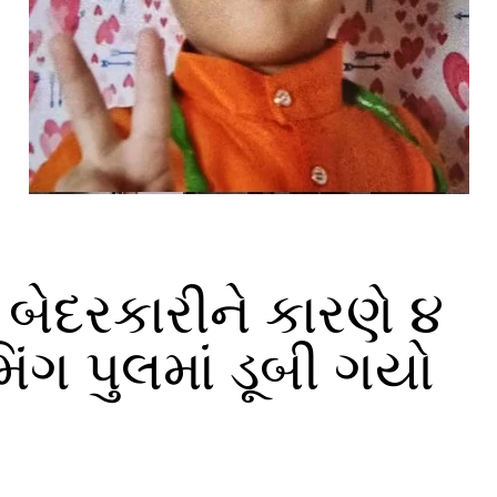
 બેદરકારીને કારણે ૪
િમિંગ પુલમાં ડૂબી ગયો