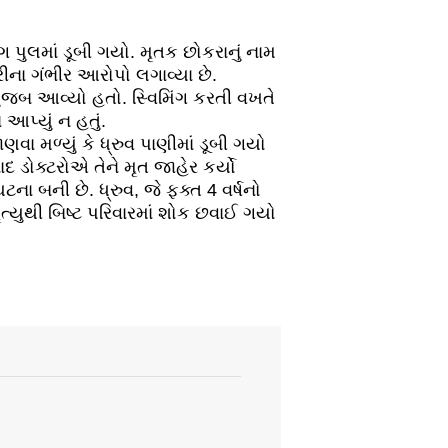
ગ પુલમાં ડૂબી ગયો. મૃતક છોકરાનું નામ
રીના ગંભીર આરોપો લગાવ્યા છે.
ા મુજબ આવ્યો હતો. સ્વિમિંગ કરતી વખતે
આપ્યું ન હતું.
વા મળ્યું કે ધ્રુવ પાણીમાં ડૂબી ગયો
 ડોક્ટરોએ તેને મૃત જાહેર કર્યો
ટના બની છે. ધ્રુવ, જે ફક્ત 4 વર્ષનો
્યુથી બિષ્ટ પરિવારમાં શોક છવાઈ ગયો