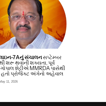
I
ો લાઇન-7Aનું સંચાલન
સપ્ટેમ્બર
ી શરૂ થવાની શક્યતા, પૂર્વ
 ગોપાલ શેટ્ટીએ MMRDA પાસેથી
ો હતો પ્રોજેક્ટ અંગેનો અહેવાલ
May 11, 2026