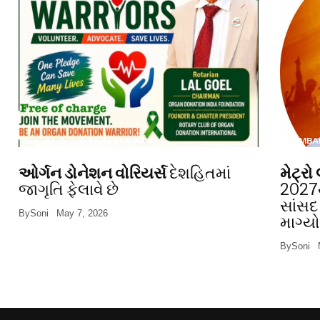
SOCIAL & COMMUNITY NEWS
MUMBA
ઓર્ગન ડોનેશન વોરિયર્સ
દેશહિતમાં
મેટ્ર
જાગૃતિ ફેલાવે છે
2027થ
સાંસદ
By
Soni
May 7, 2026
માગ્ય
By
Soni