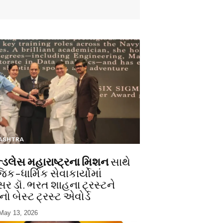
ASHTRA
ન્ડલેસ મહારાષ્ટ્રના મિશન
સાથે
ક-ધાર્મિક સેવાકાર્યોમાં
સર ડૉ. ભરત શાહના ટ્રસ્ટને
ો બેસ્ટ ટ્રસ્ટ એવોર્ડ
May 13, 2026