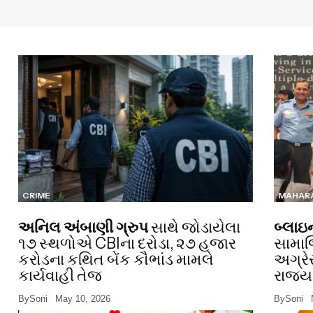
CRIME
MAHAR
અનિલ અંબાણી ગ્રુપ
સાથે જોડાયેલા
બ્લાઇ
૧૭ સ્થળોએ CBIના દરોડા, ૨૭ હજાર
સામાજિ
કરોડના કથિત બેંક કૌભાંડ મામલે
અગ્રે
કાર્યવાહી તેજ
રાજ્યન
By
Soni
May 10, 2026
By
Soni