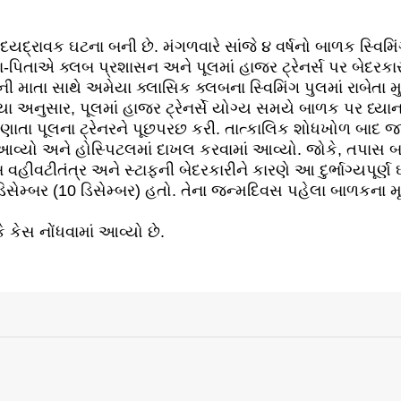
યદ્રાવક ઘટના બની છે. મંગળવારે સાંજે ૪ વર્ષનો બાળક સ્વિમિં
તા-પિતાએ ક્લબ પ્રશાસન અને પૂલમાં હાજર ટ્રેનર્સ પર બેદરકા
 તેની માતા સાથે અમેયા ક્લાસિક ક્લબના સ્વિમિંગ પુલમાં રાબેત
 અનુસાર, પૂલમાં હાજર ટ્રેનર્સે યોગ્ય સમયે બાળક પર ધ્યાન 
જણાતા પૂલના ટ્રેનરને પૂછપરછ કરી. તાત્કાલિક શોધખોળ બાદ જાણ
 આવ્યો અને હોસ્પિટલમાં દાખલ કરવામાં આવ્યો. જોકે, તપાસ બાદ
હીવટીતંત્ર અને સ્ટાફની બેદરકારીને કારણે આ દુર્ભાગ્યપૂર્ણ ઘ
સેમ્બર (10 ડિસેમ્બર) હતો. તેના જન્મદિવસ પહેલા બાળકના મૃત
 કેસ નોંધવામાં આવ્યો છે.