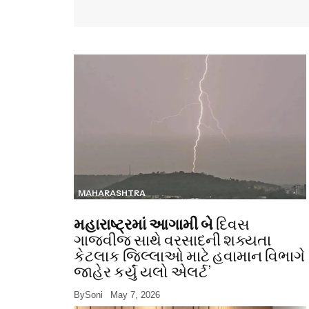
MAHARASHTRA
મહારાષ્ટ્રમાં આગામી બે
દિવસ
ગાજવીજ સાથે વરસાદની શક્યતા
કેટલાક જિલ્લાઓ માટે હવામાન વિભાગે
જાહેર કર્યું યલો એલર્ટ’
By
Soni
May 7, 2026