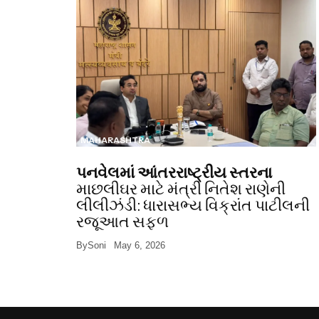
MAHARASHTRA
પનવેલમાં આંતરરાષ્ટ્રીય સ્તરના
માછલીઘર માટે મંત્રી નિતેશ રાણેની
લીલીઝંડી: ધારાસભ્ય વિક્રાંત પાટીલની
રજૂઆત સફળ
By
Soni
May 6, 2026