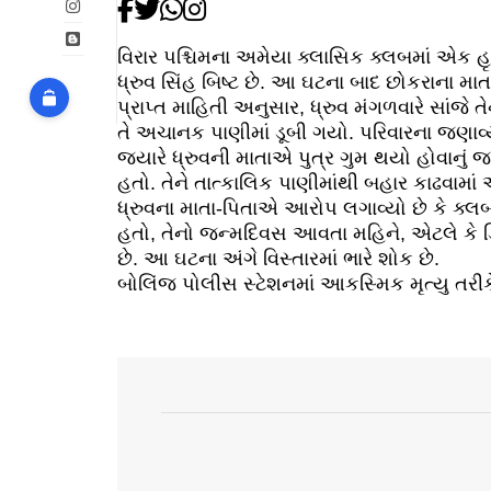
વિરાર પશ્ચિમના અમેયા ક્લાસિક ક્લબમાં એક હૃદ
ધ્રુવ સિંહ બિષ્ટ છે. આ ઘટના બાદ છોકરાના મા
પ્રાપ્ત માહિતી અનુસાર, ધ્રુવ મંગળવારે સાંજે
તે અચાનક પાણીમાં ડૂબી ગયો. પરિવારના જણાવ્યા
જ્યારે ધ્રુવની માતાએ પુત્ર ગુમ થયો હોવાનું 
હતો. તેને તાત્કાલિક પાણીમાંથી બહાર કાઢવામાં
ધ્રુવના માતા-પિતાએ આરોપ લગાવ્યો છે કે ક્લબ વ
હતો, તેનો જન્મદિવસ આવતા મહિને, એટલે કે ડિ
છે. આ ઘટના અંગે વિસ્તારમાં ભારે શોક છે.
બોલિંજ પોલીસ સ્ટેશનમાં આકસ્મિક મૃત્યુ તરીકે