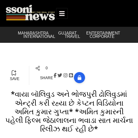
MAHARASHTRA
GUJARAT
ENTERTAINMENT
INTERNATIONAL
TRAVEL
CORPORATE
0
SHARE
SAVE
*વાયા બૉલિવુડ અને ભોજપુરી ઢોલિવુડમાં
એન્ટ્રી કરી રહ્યા છે કેપ્ટન વિડિયોના
અમિત કુમાર ગુપ્તા* *અમિત કુમારની
પહેલી ફિલ્મ જેઠાલાલના ભવાડા સાત માર્ચના
રિલીઝ થઈ રહી છે*