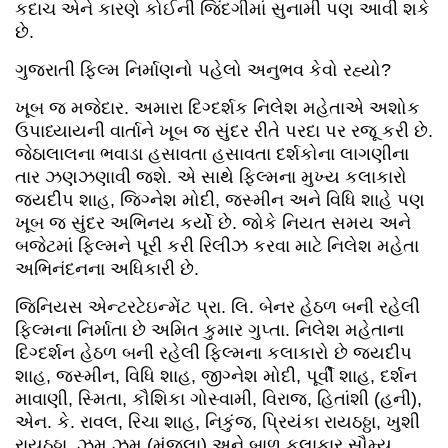
કદાચ એને કારણે કોઈની જિંદગીમાં સુનામી પણ આવી શકે
છે.
ગુજરાતી ફિલ્મ નિર્માણનો પહેલો અનુભવ કેવો રહ્યો?
ખૂબ જ મજેદાર. અમારા દિગ્દર્શક નિલેશ મહેતાએ અશોક
ઉપાધ્યાયની વાર્તાને ખૂબ જ સુંદર રીતે પરદા પર રજૂ કરી છે.
જેઠાલાલના ભવાડા હસાવતા હસાવતા દર્શકોના લાગણીના
તાર ઝણઝણાવી જશે. એ સાથે ફિલ્મના મુખ્ય કલાકારો
જયદીપ શાહ, જિગ્નેશ મોદી, જસ્મીન અને વિધિ શાહે પણ
ખૂબ જ સુંદર અભિનય કર્યો છે. જોકે નિયત સમય અને
બજેટમાં ફિલ્મને પૂરી કરી રિલીઝ કરવા માટે નિલેશ મહેતા
અભિનંદનના અધિકારી છે.
જિનિયસ એન્ટરટેઇન્મેંટ પ્રા. લિ. બેનર હેઠળ બની રહેલી
ફિલ્મના નિર્માતા છે અમિત કુમાર ગુપ્તા. નિલેશ મહેતાના
દિગ્દર્શન હેઠળ બની રહેલી ફિલ્મના કલાકારો છે જયદીપ
શાહ, જસ્મીન, વિધિ શાહ, જીગ્નેશ મોદી, પૂર્વી શાહ, દર્શન
માવાણી, સ્મિતા, કૌશિકા ગોસ્વામી, વિરાજ, હિતાંશી (હની),
એન. કે. રાવલ, રિચા શાહ, નિકુંજ, પ્રિયંકા રાયઠઠ્ઠા, ખુશી
રાયઠઠ્ઠા, ઝૂમ ઝૂમ (મંજુલા) અને બાળ કલાકાર સૌમ્ય