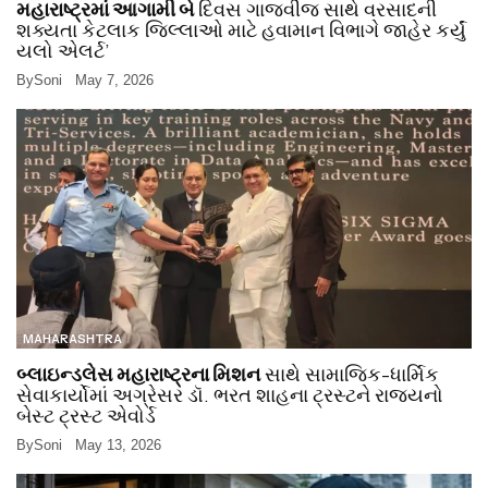
મહારાષ્ટ્રમાં આગામી બે
દિવસ ગાજવીજ સાથે વરસાદની
શક્યતા કેટલાક જિલ્લાઓ માટે હવામાન વિભાગે જાહેર કર્યું
યલો એલર્ટ’
By
Soni
May 7, 2026
MAHARASHTRA
બ્લાઇન્ડલેસ મહારાષ્ટ્રના મિશન
સાથે સામાજિક-ધાર્મિક
સેવાકાર્યોમાં અગ્રેસર ડૉ. ભરત શાહના ટ્રસ્ટને રાજ્યનો
બેસ્ટ ટ્રસ્ટ એવોર્ડ
By
Soni
May 13, 2026