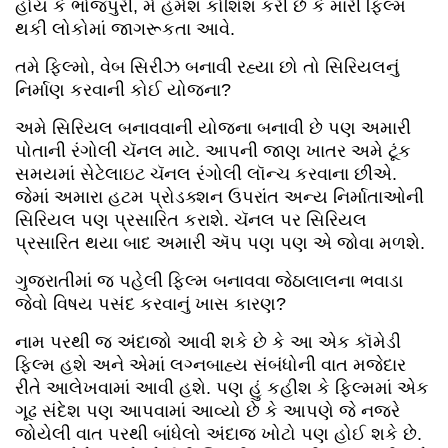
હોય કે ભોજપુરી, મેં હંમેશ કોશિશ કરી છે કે મારી ફિલ્મ
થકી લોકોમાં જાગરૂકતા આવે.
તમે ફિલ્મો, વેબ સિરીઝ બનાવી રહ્યા છો તો સિરિયલનું
નિર્માણ કરવાની કોઈ યોજના?
અમે સિરિયલ બનાવવાની યોજના બનાવી છે પણ અમારી
પોતાની રંગોલી ચૅનલ માટે. આપની જાણ ખાતર અમે ટૂંક
સમયમાં સેટેલાઇટ ચૅનલ રંગોલી લૉન્ચ કરવાના છીએ.
જેમાં અમારા હટમ પ્રોડક્શન ઉપરાંત અન્ય નિર્માતાઓની
સિરિયલ પણ પ્રસારિત કરાશે. ચૅનલ પર સિરિયલ
પ્રસારિત થયા બાદ અમારી ઍપ પણ પણ એ જોવા મળશે.
ગુજરાતીમાં જ પહેલી ફિલ્મ બનાવવા જેઠાલાલના ભવાડા
જેવો વિષય પસંદ કરવાનું ખાસ કારણ?
નામ પરથી જ અંદાજો આવી શકે છે કે આ એક કૉમેડી
ફિલ્મ હશે અને એમાં લગ્નબાહ્ય સંબંધોની વાત મજેદાર
રીતે આલેખવામાં આવી હશે. પણ હું કહીશ કે ફિલ્મમાં એક
ગૂઢ સંદેશ પણ આપવામાં આવ્યો છે કે આપણે જે નજરે
જોયેલી વાત પરથી બાંધેલો અંદાજ ખોટો પણ હોઈ શકે છે.