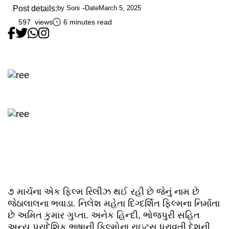
Post details:
by
Soni
Date
March 5, 2025
597 views
6 minutes read
૭ માર્ચના એક ફિલ્મ રિલીઝ થઈ રહી છે જેનું નામ છે
જેઠાલાલના ભવાડા. નિલેશ મહેતા દિગ્દર્શિત ફિલ્મના નિર્માતા
છે અમિત કુમાર ગુપ્તા. અનેક હિન્દી, ભોજપુરી સહિત
અન્ય પ્રાદેશિક ભાષાની ફિલ્મોના રાઇટ્સ ધરાવતી દેશની