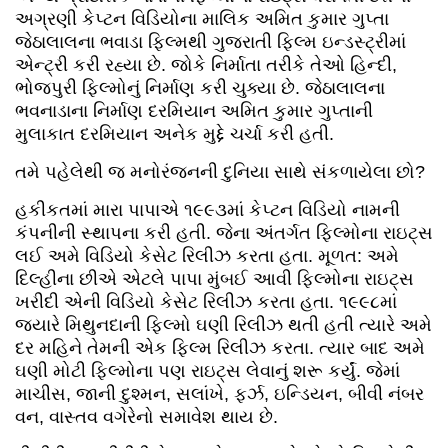
અગ્રણી કેપ્ટન વિડિયોના માલિક અમિત કુમાર ગુપ્તા
જેઠાલાલના ભવાડા ફિલ્મથી ગુજરાતી ફિલ્મ ઇન્ડસ્ટ્રીમાં
એન્ટ્રી કરી રહ્યા છે. જોકે નિર્માતા તરીકે તેઓ હિન્દી,
ભોજપુરી ફિલ્મોનું નિર્માણ કરી ચુક્યા છે. જેઠાલાલના
ભવનાડાના નિર્માણ દરમિયાન અમિત કુમાર ગુપ્તાની
મુલાકાત દરમિયાન અનેક મુદ્દે ચર્ચા કરી હતી.
તમે પહેલેથી જ મનોરંજનની દુનિયા સાથે સંકળાયેલા છો?
હકીકતમાં મારા પાપાએ ૧૯૯૩માં કેપ્ટન વિડિયો નામની
કંપનીની સ્થાપના કરી હતી. જેના અંતર્ગત ફિલ્મોના રાઇટ્સ
લઈ અમે વિડિયો કેસેટ રિલીઝ કરતા હતા. મૂળત: અમે
દિલ્હીના છીએ એટલે પાપા મુંબઈ આવી ફિલ્મોના રાઇટ્સ
ખરીદી એની વિડિયો કેસેટ રિલીઝ કરતા હતા. ૧૯૯૮માં
જ્યારે મિથુનદાની ફિલ્મો ઘણી રિલીઝ થતી હતી ત્યારે અમે
દર મહિને તેમની એક ફિલ્મ રિલીઝ કરતા. ત્યાર બાદ અમે
ઘણી મોટી ફિલ્મોના પણ રાઇટ્સ લેવાનું શરૂ કર્યું. જેમાં
માચીસ, જાની દુશ્મન, સલાંખે, ફર્ઝ, ઇન્ડિયન, બીવી નંબર
વન, વાસ્તવ વગેરેનો સમાવેશ થાય છે.