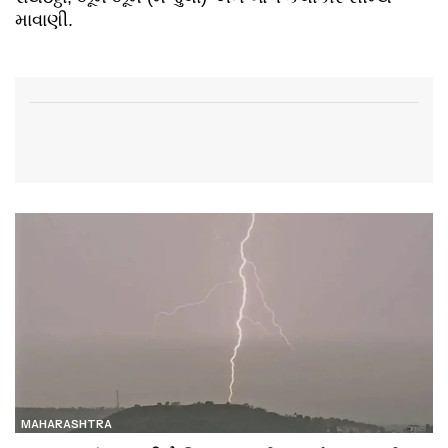
માવાણી.
MAHARASHTRA