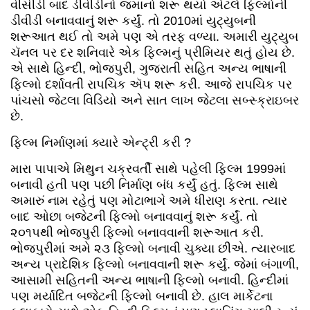
વીસીડી બાદ ડીવીડીનો જમાનો શરૂ થયો એટલે ફિલ્મોની
ડીવીડી બનાવવાનું શરૂ કર્યું. તો 2010માં યુટ્યુબની
શરૂઆત થઈ તો અમે પણ એ તરફ વળ્યા. અમારી યુટ્યુબ
ચૅનલ પર દર શનિવારે એક ફિલ્મનું પ્રીમિયર થતું હોય છે.
એ સાથે હિન્દી, ભોજપુરી, ગુજરાતી સહિત અન્ય ભાષાની
ફિલ્મો દર્શાવતી રાપચિક ઍપ શરૂ કરી. આજે રાપચિક પર
પાંચસો જેટલા વિડિયો અને સાત લાખ જેટલા સબ્સ્ક્રાઇબર
છે.
ફિલ્મ નિર્માણમાં ક્યારે એન્ટ્રી કરી ?
મારા પાપાએ મિથુન ચક્રવર્તી સાથે પહેલી ફિલ્મ 1999માં
બનાવી હતી પણ પછી નિર્માણ બંધ કર્યું હતું. ફિલ્મ સાથે
અમારું નામ રહેતું પણ મોટાભાગે અમે ધીરાણ કરતા. ત્યાર
બાદ ઓછા બજેટની ફિલ્મો બનાવવાનું શરૂ કર્યું. તો
૨૦૧૫થી ભોજપુરી ફિલ્મો બનાવવાની શરૂઆત કરી.
ભોજપુરીમાં અમે ૨૩ ફિલ્મો બનાવી ચુક્યા છીએ. ત્યારબાદ
અન્ય પ્રાદેશિક ફિલ્મો બનાવવાની શરૂ કર્યું. જેમાં બંગાળી,
આસામી સહિતની અન્ય ભાષાની ફિલ્મો બનાવી. હિન્દીમાં
પણ મર્યાદિત બજેટની ફિલ્મો બનાવી છે. હાલ માર્કેટના