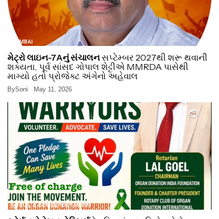
MUMBAI
મેટ્રો લાઇન-7Aનું સંચાલન
સપ્ટેમ્બર 2027થી શરૂ થવાની
શક્યતા, પૂર્વ સાંસદ ગોપાલ શેટ્ટીએ MMRDA પાસેથી
માગ્યો હતો પ્રોજેક્ટ અંગેનો અહેવાલ
By
Soni
May 11, 2026
SOCIAL & COMMUNITY NEWS