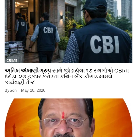
CRIME
અનિલ અંબાણી ગ્રુપ
સાથે જોડાયેલા ૧૭ સ્થળોએ CBIના
દરોડા, ૨૭ હજાર કરોડના કથિત બેંક કૌભાંડ મામલે
કાર્યવાહી તેજ
By
Soni
May 10, 2026