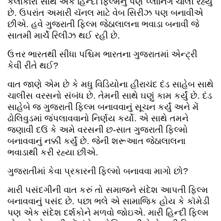
કલાકારો સાથે એક હિન્દી ફિલ્મનું પણ પ્લાનિંગ ચાલી રહ્યું
છે. ઉપરાંત અમારી ચૅનલ માટે વેબ સિરીઝ પણ બનાવીએ
છીએ. હવે ગુજરાતી ફિલ્મ જેઠાલાલના ભવાડા બનાવી જે
સાતમી માર્ચે રિલીઝ થઈ રહી છે.
ઉત્તર ભારતથી સીધા પશ્ચિમ ભારતના ગુજરાતમાં એન્ટ્રી
કેવી રીતે થઈ?
વાત જાણે એમ છે કે મધુ વિડિયોના હીરાચંદ દંડ સાહેબ સાથે
ચાલીસ વરસનો સંબંધ છે. તેમની સાથે ઘણું કામ કર્યું છે. દંડ
સાહેબે જ ગુજરાતી ફિલ્મ બનાવવાનું સૂચન કર્યું અને મેં
ઢોલિવુડમાં જંપલાવવાનો નિર્ણય કર્યો. એ સાથે તમને
જણાવી દઉં કે અમે વરસની છ-સાત ગુજરાતી ફિલ્મો
બનાવવાનું નક્કી કર્યું છે. જેની શરૂઆત જેઠાલાલના
ભવાડાથી કરી રહ્યા છીએ.
ગુજરાતીમાં કેવા પ્રકારની ફિલ્મો બનાવવા માગો છો?
મારી પસંદગીની વાત કરું તો સમાજને સંદેશ આપતી ફિલ્મ
બનાવવાનું પસંદ છે. પછા ભલે એ સામાજિક હોય કે કૉમેડી
પણ એક સંદેશ દર્શકોને મળવો જોઇએ. મારી હિન્દી ફિલ્મ