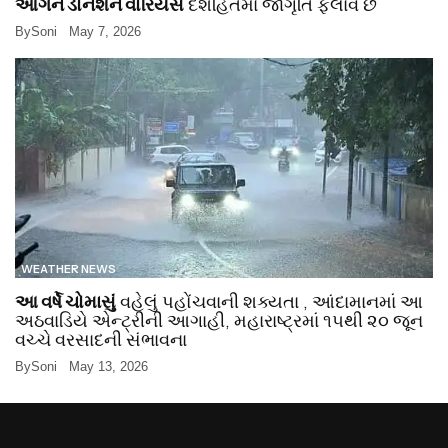
ઓર્ગન ડોનેશન વોરિયર્સ
દેશહિતમાં જાગૃતિ ફેલાવે છે
By
Soni
May 7, 2026
WEATHER NEWS
આ વર્ષે ચોમાસું
વહેલું પહોંચવાની શક્યતા , આંદામાનમાં આ
અઠવાડિયે એન્ટ્રીની આગાહી, મહારાષ્ટ્રમાં ૧૫થી ૨૦ જૂન
વચ્ચે વરસાદની સંભાવના
By
Soni
May 13, 2026