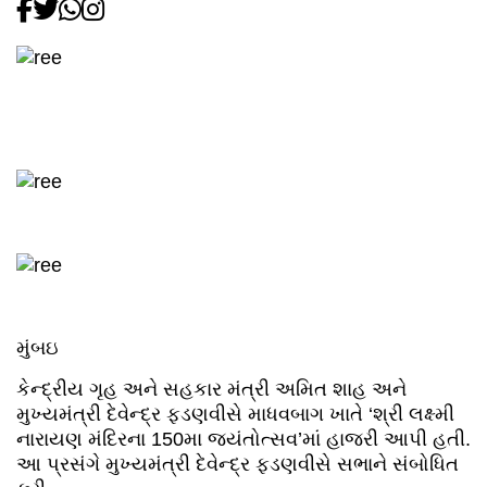
મુંબઇ
કેન્દ્રીય ગૃહ અને સહકાર મંત્રી અમિત શાહ અને
મુખ્યમંત્રી દેવેન્દ્ર ફડણવીસે માધવબાગ ખાતે ‘શ્રી લક્ષ્મી
નારાયણ મંદિરના 150મા જયંતોત્સવ’માં હાજરી આપી હતી.
આ પ્રસંગે મુખ્યમંત્રી દેવેન્દ્ર ફડણવીસે સભાને સંબોધિત