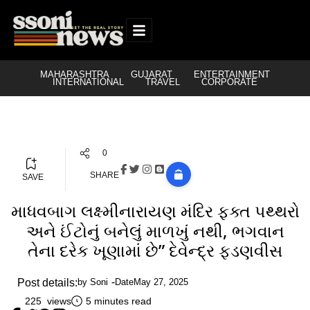
MAHARASHTRA
GUJARAT
ENTERTAINMENT
INTERNATIONAL
TRAVEL
CORPORATE
0
SHARE
SAVE
માધવબાગ લક્ષ્મીનારાયણ મંદિર ફક્ત પથ્થરો
અને ઈંટોનું બનેલું માળખું નથી, ભગવાન
તેના દરેક ખૂણામાં છે” દેવેન્દ્ર ફડણવીસ
Post details:
by
Soni
Date
May 27, 2025
225 views
5 minutes read