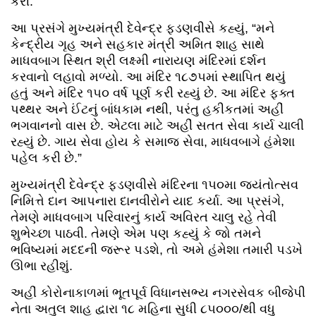
કરી.
આ પ્રસંગે મુખ્યમંત્રી દેવેન્દ્ર ફડણવીસે કહ્યું, “મને
કેન્દ્રીય ગૃહ અને સહકાર મંત્રી અમિત શાહ સાથે
માધવબાગ સ્થિત શ્રી લક્ષ્મી નારાયણ મંદિરમાં દર્શન
કરવાનો લહાવો મળ્યો. આ મંદિર ૧૮૭૫માં સ્થાપિત થયું
હતું અને મંદિર ૧૫૦ વર્ષ પૂર્ણ કરી રહ્યું છે. આ મંદિર ફક્ત
પથ્થર અને ઈંટનું બાંધકામ નથી, પરંતુ હકીકતમાં અહીં
ભગવાનનો વાસ છે. એટલા માટે અહીં સતત સેવા કાર્ય ચાલી
રહ્યું છે. ગાય સેવા હોય કે સમાજ સેવા, માધવબાગે હંમેશા
પહેલ કરી છે.”
મુખ્યમંત્રી દેવેન્દ્ર ફડણવીસે મંદિરના ૧૫૦મા જયંતોત્સવ
નિમિત્તે દાન આપનારા દાનવીરોને યાદ કર્યા. આ પ્રસંગે,
તેમણે માધવબાગ પરિવારનું કાર્ય અવિરત ચાલુ રહે તેવી
શુભેચ્છા પાઠવી. તેમણે એમ પણ કહ્યું કે જો તમને
ભવિષ્યમાં મદદની જરૂર પડશે, તો અમે હંમેશા તમારી પડખે
ઊભા રહીશું.
અહીં કોરોનાકાળમાં ભૂતપૂર્વ વિધાનસભ્ય નગરસેવક બીજેપી
નેતા અતુલ શાહ દ્વારા ૧૮ મહિના સુધી ૮૫૦૦૦/થી વધુ