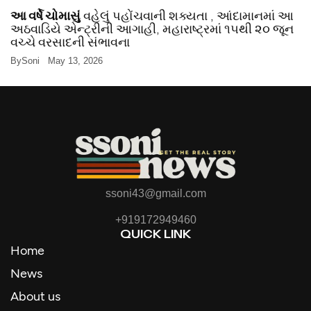
આ વર્ષે ચોમાસું
વહેલું પહોંચવાની શક્યતા , આંદામાનમાં આ
અઠવાડિયે એન્ટ્રીની આગાહી, મહારાષ્ટ્રમાં ૧૫થી ૨૦ જૂન
વચ્ચે વરસાદની સંભાવના
By
Soni
May 13, 2026
ssoni43@gmail.com
+919172949460
QUICK LINK
Home
News
About us