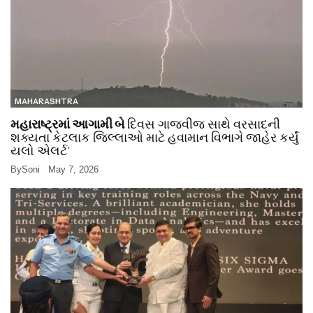
MAHARASHTRA
મહારાષ્ટ્રમાં આગામી બે
દિવસ ગાજવીજ સાથે વરસાદની
શક્યતા કેટલાક જિલ્લાઓ માટે હવામાન વિભાગે જાહેર કર્યું
યલો એલર્ટ’
By
Soni
May 7, 2026