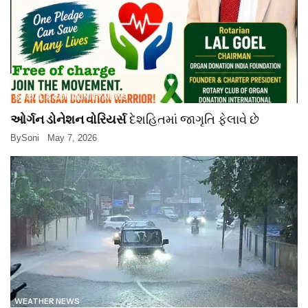
SOCIAL & COMMUNITY NEWS
ઓર્ગન ડોનેશન વોરિયર્સ
દેશહિતમાં જાગૃતિ ફેલાવે છે
By
Soni
May 7, 2026
WEATHER NEWS