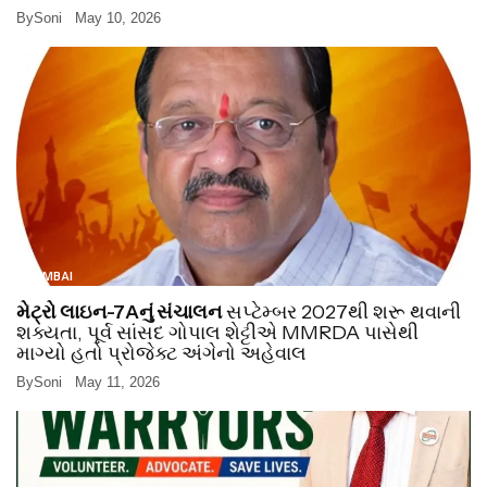
By
Soni
May 10, 2026
MUMBAI
મેટ્રો લાઇન-7Aનું સંચાલન
સપ્ટેમ્બર 2027થી શરૂ થવાની
શક્યતા, પૂર્વ સાંસદ ગોપાલ શેટ્ટીએ MMRDA પાસેથી
માગ્યો હતો પ્રોજેક્ટ અંગેનો અહેવાલ
By
Soni
May 11, 2026