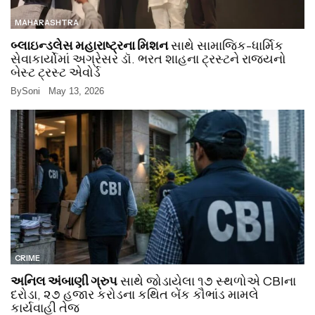
MAHARASHTRA
બ્લાઇન્ડલેસ મહારાષ્ટ્રના મિશન
સાથે સામાજિક-ધાર્મિક
સેવાકાર્યોમાં અગ્રેસર ડૉ. ભરત શાહના ટ્રસ્ટને રાજ્યનો
બેસ્ટ ટ્રસ્ટ એવોર્ડ
By
Soni
May 13, 2026
CRIME
અનિલ અંબાણી ગ્રુપ
સાથે જોડાયેલા ૧૭ સ્થળોએ CBIના
દરોડા, ૨૭ હજાર કરોડના કથિત બેંક કૌભાંડ મામલે
કાર્યવાહી તેજ