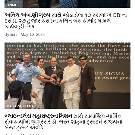
CRIME
અનિલ અંબાણી ગ્રુપ
સાથે જોડાયેલા ૧૭ સ્થળોએ CBIના
દરોડા, ૨૭ હજાર કરોડના કથિત બેંક કૌભાંડ મામલે
કાર્યવાહી તેજ
By
Soni
May 10, 2026
MAHARASHTRA
બ્લાઇન્ડલેસ મહારાષ્ટ્રના મિશન
સાથે સામાજિક-ધાર્મિક
સેવાકાર્યોમાં અગ્રેસર ડૉ. ભરત શાહના ટ્રસ્ટને રાજ્યનો
બેસ્ટ ટ્રસ્ટ એવોર્ડ