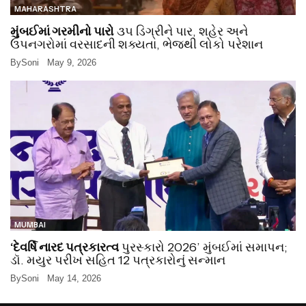
MAHARASHTRA
મુંબઈમાં ગરમીનો પારો
૩૫ ડિગ્રીને પાર, શહેર અને
ઉપનગરોમાં વરસાદની શક્યતા, ભેજથી લોકો પરેશાન
By
Soni
May 9, 2026
MUMBAI
‘દેવર્ષિ નારદ પત્રકારત્વ
પુરસ્કારો 2026’ મુંબઈમાં સમાપન;
ડૉ. મયુર પરીખ સહિત 12 પત્રકારોનું સન્માન
By
Soni
May 14, 2026