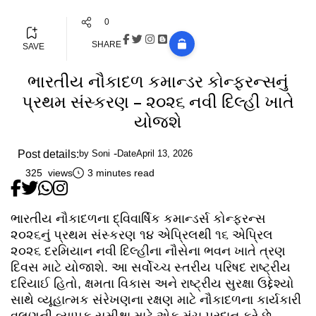
0
SHARE
SAVE
ભારતીય નૌકાદળ કમાન્ડર કોન્ફરન્સનું
પ્રથમ સંસ્કરણ – ૨૦૨૬ નવી દિલ્હી ખાતે
યોજશે
Post details:
by
Soni
Date
April 13, 2026
325 views
3 minutes read
ભારતીય નૌકાદળના દ્વિવાર્ષિક કમાન્ડર્સ કોન્ફરન્સ
૨૦૨૬નું પ્રથમ સંસ્કરણ ૧૪ એપ્રિલથી ૧૬ એપ્રિલ
૨૦૨૬ દરમિયાન નવી દિલ્હીના નૌસેના ભવન ખાતે ત્રણ
દિવસ માટે યોજાશે. આ સર્વોચ્ચ સ્તરીય પરિષદ રાષ્ટ્રીય
દરિયાઈ હિતો, ક્ષમતા વિકાસ અને રાષ્ટ્રીય સુરક્ષા ઉદ્દેશ્યો
સાથે વ્યૂહાત્મક સંરેખણના રક્ષણ માટે નૌકાદળના કાર્યકારી