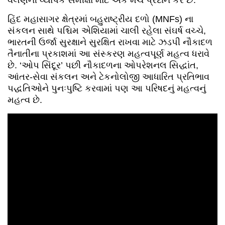
વલણની વ્યાપક સમીક્ષા માટે એક મંચ પ્રદાન કરે છે.
હિંદ મહાસાગર ક્ષેત્રમાં બહુરાષ્ટ્રીય દળો (MNFs) ના
સંકલન સાથે પશ્ચિમ એશિયામાં ચાલી રહેલા સંઘર્ષ વચ્ચે,
ભારતની ઉર્જા સુરક્ષાને સુરક્ષિત રાખવા માટે ઝડપી નૌકાદળ
તૈનાતીના પ્રકાશમાં આ સંસ્કરણ મહત્વપૂર્ણ મહત્વ ધરાવે
છે. ‘ઓપ સિંદૂર’ પછી નૌકાદળના ઓપરેશનલ સિદ્ધાંત,
આંતર-સેવા સંકલન અને ટેકનોલોજી આધારિત પ્રતિભાવ
પદ્ધતિઓને પુનઃપુષ્ટિ કરવામાં પણ આ પરિષદનું મહત્વનું
મહત્વ છે.