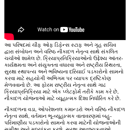
આ પરિષદમાં ચીફ ઓફ ડિફેન્સ સ્ટાફ અને ગૃહ સચિવ
દ્વારા સંબોધન અને વરિષ્ઠ નૌકાદળ નેતૃત્વ સાથે સંકલિત
ચર્ચાઓ શામેલ છે. ક્રિયાપ્રતિક્રિયાઓનો ઉદ્દેશ્ય આંતર-
કાર્યક્ષમતા અને સંયુક્તતા વધારવા અને રાષ્ટ્રીય સ્થિરતા,
સુરક્ષા સ્થાપત્ય અને ભવિષ્યના દરિયાઈ પડકારોનો સામનો
કરવા માટે સહયોગી અભિગમ પર વ્યાપક દ્રષ્ટિકોણ
મેળવવાનો છે. આ ફોરમ રાષ્ટ્રીય નેતૃત્વ સાથે ગાઢ
ક્રિયાપ્રતિક્રિયા માટે એક પ્લેટફોર્મ તરીકે કામ કરે છે,
નૌકાદળ યોજનાઓ માટે વ્યૂહાત્મક દિશા નિર્ધારિત કરે છે.
નૌકાદળના વડા, ઓપરેશનલ કમાન્ડરો અને વરિષ્ઠ નૌકાદળ
નેતૃત્વ સાથે, વર્તમાન ભૂ-વ્યૂહાત્મક વાતાવરણમાં બહુ-
પરિમાણીય પડકારોનો સામનો કરવા માટેની યોજનાઓની
સમીક્ષા અને મૂલ્યાંકન કરશે. સુરક્ષા આવશ્યકતાઓ