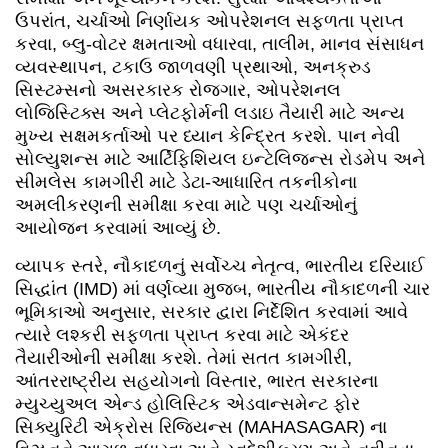
ઉપરાંત, ચર્ચાઓ નિર્ણાયક ઓપરેશનલ સફળતા પ્રાપ્ત
કરવા, બ્લુ-વોટર ક્ષમતાઓ વધારવા, તાલીમ, માનવ સંસાધન
વ્યવસ્થાપન, ટકાઉ જાળવણી પ્રથાઓ, અનક્રુડ
સિસ્ટમ્સનો અસરકારક રોજગાર, ઓપરેશનલ
લોજિસ્ટિક્સ અને પ્લેટફોર્મની લડાઇ તૈયારી માટે અન્ય
મુખ્ય સક્ષમકર્તાઓ પર ધ્યાન કેન્દ્રિત કરશે. પાન નેવી
સોલ્યુશન્સ માટે આર્ટિફિશિયલ ઇન્ટેલિજન્સ રોડમેપ અને
સીમલેસ કામગીરી માટે ડેટા-આધારિત તકનીકોના
અમલીકરણની સમીક્ષા કરવા માટે પણ ચર્ચાઓનું
આયોજન કરવામાં આવ્યું છે.
વ્યાપક સ્તરે, નૌકાદળનું સર્વોચ્ચ નેતૃત્વ, ભારતીય દરિયાઈ
સિદ્ધાંત (IMD) માં વર્ણવ્યા મુજબ, ભારતીય નૌકાદળની ચાર
ભૂમિકાઓ અનુસાર, સરકાર દ્વારા નિર્દેશિત કરવામાં આવે
ત્યારે લશ્કરી સફળતા પ્રાપ્ત કરવા માટે એકંદર
તૈયારીઓની સમીક્ષા કરશે. તેમાં સતત કામગીરી,
આંતરરાષ્ટ્રીય સહયોગનો વિસ્તાર, ભારત સરકારના
મ્યુચ્યુઅલ એન્ડ હોલિસ્ટિક એડવાન્સમેન્ટ ફોર
સિક્યુરિટી એક્રોસ રિજિયન્સ (MAHASAGAR) ના