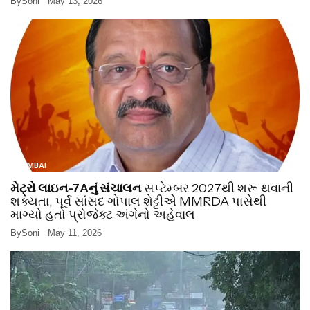
By
Soni
May 13, 2026
MUMBAI
મેટ્રો લાઇન-7Aનું સંચાલન
સપ્ટેમ્બર 2027થી શરૂ થવાની
શક્યતા, પૂર્વ સાંસદ ગોપાલ શેટ્ટીએ MMRDA પાસેથી
માગ્યો હતો પ્રોજેક્ટ અંગેનો અહેવાલ
By
Soni
May 11, 2026