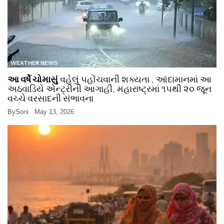
WEATHER NEWS
આ વર્ષે ચોમાસું
વહેલું પહોંચવાની શક્યતા , આંદામાનમાં આ
અઠવાડિયે એન્ટ્રીની આગાહી, મહારાષ્ટ્રમાં ૧૫થી ૨૦ જૂન
વચ્ચે વરસાદની સંભાવના
By
Soni
May 13, 2026