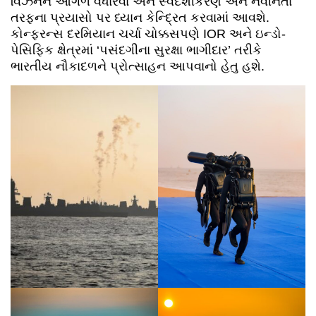
વિઝનને આગળ વધારવા અને સ્વદેશીકરણ અને નવીનતા
તરફના પ્રયાસો પર ધ્યાન કેન્દ્રિત કરવામાં આવશે.
કોન્ફરન્સ દરમિયાન ચર્ચા ચોક્કસપણે IOR અને ઇન્ડો-
પેસિફિક ક્ષેત્રમાં ‘પસંદગીના સુરક્ષા ભાગીદાર’ તરીકે
ભારતીય નૌકાદળને પ્રોત્સાહન આપવાનો હેતુ હશે.