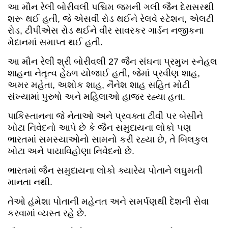
આ મૌન રેલી બોરીવલી પશ્ચિમ જમની ગલી જૈન દેરાસરથી
શરૂ થઈ હતી, જે એસવી રોડ થઈને રેલવે સ્ટેશન, એલટી
રોડ, ટીપીએસ રોડ થઈને વીર સાવરકર ગાર્ડન નજીકના
મેદાનમાં સમાપ્ત થઈ હતી.
આ મૌન રેલી શ્રી બોરીવલી 27 જૈન સંઘના પ્રમુખ સ્નેહલ
શાહના નેતૃત્વ હેઠળ યોજાઈ હતી, જેમાં પ્રવીણ શાહ,
અમર મહેતા, અશોક શાહ, નૈનેશ શાહ સહિત મોટી
સંખ્યામાં પુરુષો અને મહિલાઓ હાજર રહ્યા હતા.
પાકિસ્તાનના જે નેતાઓ અને પ્રવક્તા ટીવી પર બેસીને
ખોટા નિવેદનો આપે છે કે જૈન સમુદાયના લોકો પણ
ભારતમાં સમસ્યાઓનો સામનો કરી રહ્યા છે, તે બિલકુલ
ખોટા અને પાયાવિહોણા નિવેદનો છે.
ભારતમાં જૈન સમુદાયના લોકો ક્યારેય પોતાને લઘુમતી
માનતા નથી.
તેઓ હંમેશા પોતાની મહેનત અને સમર્પણથી દેશની સેવા
કરવામાં વ્યસ્ત રહે છે.