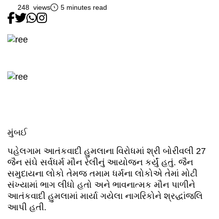
248 views
5 minutes read
મુંબઈ
પહેલગામ આતંકવાદી હુમલાના વિરોધમાં શ્રી બોરીવલી 27
જૈન સંઘે સર્વધર્મ મૌન રેલીનું આયોજન કર્યું હતું. જૈન
સમુદાયના લોકો તેમજ તમામ ધર્મના લોકોએ તેમાં મોટી
સંખ્યામાં ભાગ લીધો હતો અને ભાવનાત્મક મૌન પાળીને
આતંકવાદી હુમલામાં માર્યા ગયેલા નાગરિકોને શ્રદ્ધાંજલિ
આપી હતી.