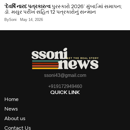
‘દેવર્ષિ નારદ પત્રકારત્વ
પુરસ્કારો 2026’ મુંબઈમાં સમાપન;
ડૉ. મયુર પરીખ સહિત 12 પત્રકારોનું સન્માન
By
Soni
May 14, 2026
ssoni43@gmail.com
+919172949460
QUICK LINK
Home
News
About us
Contact Us