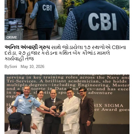
CRIME
અનિલ અંબાણી ગ્રુપ
સાથે જોડાયેલા ૧૭ સ્થળોએ CBIના
દરોડા, ૨૭ હજાર કરોડના કથિત બેંક કૌભાંડ મામલે
કાર્યવાહી તેજ
By
Soni
May 10, 2026