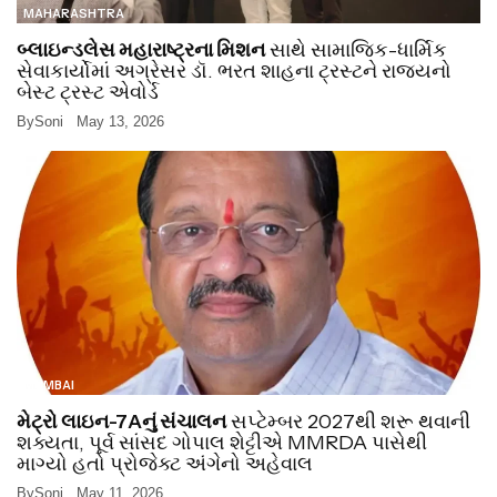
MAHARASHTRA
બ્લાઇન્ડલેસ મહારાષ્ટ્રના મિશન
સાથે સામાજિક-ધાર્મિક
સેવાકાર્યોમાં અગ્રેસર ડૉ. ભરત શાહના ટ્રસ્ટને રાજ્યનો
બેસ્ટ ટ્રસ્ટ એવોર્ડ
By
Soni
May 13, 2026
MUMBAI
મેટ્રો લાઇન-7Aનું સંચાલન
સપ્ટેમ્બર 2027થી શરૂ થવાની
શક્યતા, પૂર્વ સાંસદ ગોપાલ શેટ્ટીએ MMRDA પાસેથી
માગ્યો હતો પ્રોજેક્ટ અંગેનો અહેવાલ
By
Soni
May 11, 2026