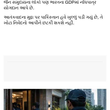
જૈન સમુદાયના લોકો પણ ભારતના GDPમાં નોંધપાત્ર
યોગદાન આપે છે.
આતંકવાદના મુદ્દા પર પાકિસ્તાન હવે ખુલ્લું પડી ગયું છે, તે
ખોટા નિવેદનો આપીને છટકી શકશે નહીં.