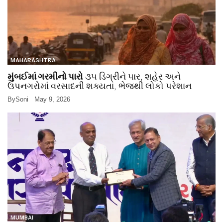
MAHARASHTRA
મુંબઈમાં ગરમીનો પારો
૩૫ ડિગ્રીને પાર, શહેર અને
ઉપનગરોમાં વરસાદની શક્યતા, ભેજથી લોકો પરેશાન
By
Soni
May 9, 2026
MUMBAI