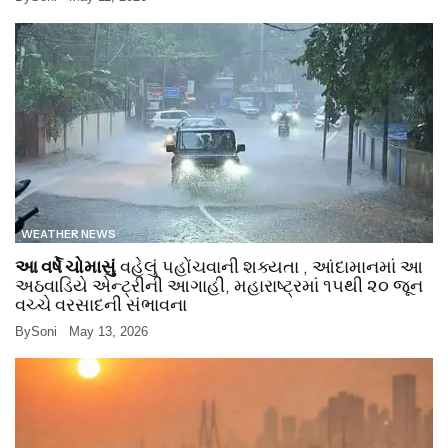
WEATHER NEWS
આ વર્ષે ચોમાસું
વહેલું પહોંચવાની શક્યતા , આંદામાનમાં આ
અઠવાડિયે એન્ટ્રીની આગાહી, મહારાષ્ટ્રમાં ૧૫થી ૨૦ જૂન
વચ્ચે વરસાદની સંભાવના
By
Soni
May 13, 2026