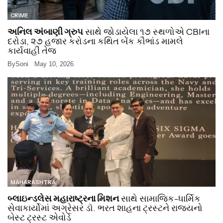
CRIME
અનિલ અંબાણી ગ્રુપ
સાથે જોડાયેલા ૧૭ સ્થળોએ CBIના
દરોડા, ૨૭ હજાર કરોડના કથિત બેંક કૌભાંડ મામલે
કાર્યવાહી તેજ
By
Soni
May 10, 2026
MAHARASHTRA
બ્લાઇન્ડલેસ મહારાષ્ટ્રના મિશન
સાથે સામાજિક-ધાર્મિક
સેવાકાર્યોમાં અગ્રેસર ડૉ. ભરત શાહના ટ્રસ્ટને રાજ્યનો
બેસ્ટ ટ્રસ્ટ એવોર્ડ