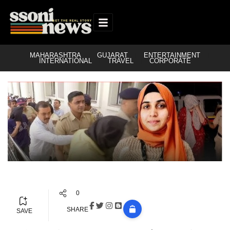
MAHARASHTRA
GUJARAT
ENTERTAINMENT
INTERNATIONAL
TRAVEL
CORPORATE
0
SHARE
SAVE