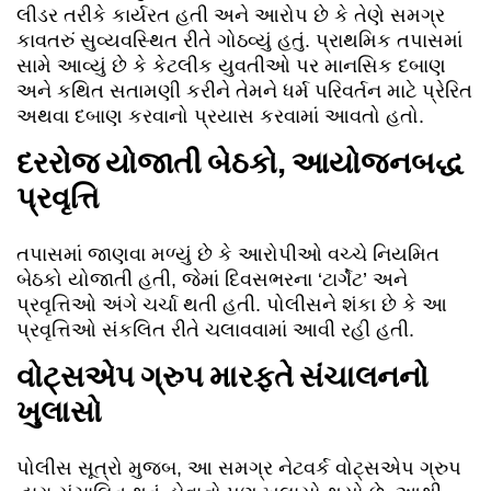
લીડર તરીકે કાર્યરત હતી અને આરોપ છે કે તેણે સમગ્ર
કાવતરું સુવ્યવસ્થિત રીતે ગોઠવ્યું હતું. પ્રાથમિક તપાસમાં
સામે આવ્યું છે કે કેટલીક યુવતીઓ પર માનસિક દબાણ
અને કથિત સતામણી કરીને તેમને ધર્મ પરિવર્તન માટે પ્રેરિત
અથવા દબાણ કરવાનો પ્રયાસ કરવામાં આવતો હતો.
દરરોજ યોજાતી બેઠકો, આયોજનબદ્ધ
પ્રવૃત્તિ
તપાસમાં જાણવા મળ્યું છે કે આરોપીઓ વચ્ચે નિયમિત
બેઠકો યોજાતી હતી, જેમાં દિવસભરના ‘ટાર્ગેટ’ અને
પ્રવૃત્તિઓ અંગે ચર્ચા થતી હતી. પોલીસને શંકા છે કે આ
પ્રવૃત્તિઓ સંકલિત રીતે ચલાવવામાં આવી રહી હતી.
વોટ્સએપ ગ્રુપ મારફતે સંચાલનનો
ખુલાસો
પોલીસ સૂત્રો મુજબ, આ સમગ્ર નેટવર્ક વોટ્સએપ ગ્રુપ