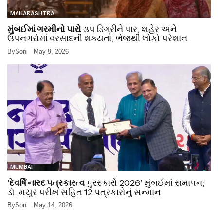
MAHARASHTRA
મુંબઈમાં ગરમીનો પારો
૩૫ ડિગ્રીને પાર, શહેર અને
ઉપનગરોમાં વરસાદની શક્યતા, ભેજથી લોકો પરેશાન
By
Soni
May 9, 2026
MUMBAI
‘દેવર્ષિ નારદ પત્રકારત્વ
પુરસ્કારો 2026’ મુંબઈમાં સમાપન;
ડૉ. મયુર પરીખ સહિત 12 પત્રકારોનું સન્માન
By
Soni
May 14, 2026