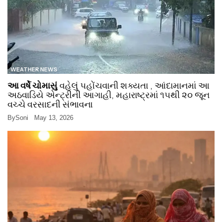
WEATHER NEWS
આ વર્ષે ચોમાસું
વહેલું પહોંચવાની શક્યતા , આંદામાનમાં આ
અઠવાડિયે એન્ટ્રીની આગાહી, મહારાષ્ટ્રમાં ૧૫થી ૨૦ જૂન
વચ્ચે વરસાદની સંભાવના
By
Soni
May 13, 2026