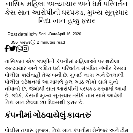
નાસિક મહિલા અત્યાચાર અને ધર્મ પરિવર્તન
કેસ સાત આરોપીની ધરપકડ, મુખ્ય સૂત્રધાર
નિદા ખાન હજુ ફરાર
Post details:
by
Soni
Date
April 16, 2026
356 views
2 minutes read
નાસિકમાં એક જાણીતી કંપનીમાં મહિલાઓ પર થયેલા
અત્યાચાર અને કથિત ધર્મ પરિવર્તન સંબંધિત ગંભીર કેસમાં
પોલીસ કાર્યવાહી તેજ બની છે. મુંબઈ નાકા અને દેવલાલી
પોલીસ સ્ટેશનમાં આ મામલે કુલ આઠ લોકો સામે ગુનો
નોંધાયો છે, જેમાંથી સાત આરોપીની ધરપકડ કરવામાં આવી
છે. જોકે, કેસની મુખ્ય સૂત્રધાર તરીકે નામ સામે આવેલી
નિદા ખાન છેલ્લા 20 દિવસથી ફરાર છે.
કંપનીમાં ગોઠવાયેલું કાવતરું
પોલીસ તપાસ મુજબ, નિદા ખાન કંપનીમાં મેનેજર અને ટીમ