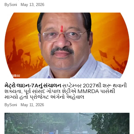
By
Soni
May 13, 2026
MUMBAI
મેટ્રો લાઇન-7Aનું સંચાલન
સપ્ટેમ્બર 2027થી શરૂ થવાની
શક્યતા, પૂર્વ સાંસદ ગોપાલ શેટ્ટીએ MMRDA પાસેથી
માગ્યો હતો પ્રોજેક્ટ અંગેનો અહેવાલ
By
Soni
May 11, 2026