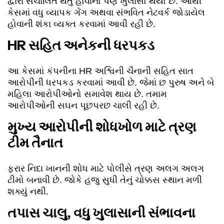
દ્વારા સંચાલિત થતું હોવાનો પણ ખુલાસો થયો છે. આથી
કેસમાં વધુ વ્યાપક ગેંગ અથવા સંભવિત નેટવર્ક જોડાયેલ
હોવાની શંકા વ્યક્ત કરવામાં આવી રહી છે.
HR સહિત અનેકની ધરપકડ
આ કેસમાં કંપનીના HR અશ્વિની ચૈનાની સહિત સાત
આરોપીની ધરપકડ કરવામાં આવી છે. જેમાં છ પુરુષ અને બે
મહિલા આરોપીઓનો સમાવેશ થાય છે. તમામ
આરોપીઓની સઘન પૂછપરછ ચાલી રહી છે.
મુખ્ય આરોપીની શોધખોળ માટે ત્રણ
ટીમ તૈનાત
ફરાર નિદા ખાનની શોધ માટે પોલીસે ત્રણ અલગ અલગ
ટીમો બનાવી છે. જોકે હજુ સુધી તેનું ચોક્કસ સ્થાન મળી
શક્યું નથી.
તપાસ ચાલુ, વધુ ખુલાસાની સંભાવના