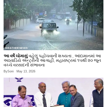
WEATHER NEWS
આ વર્ષે ચોમાસું
વહેલું પહોંચવાની શક્યતા , આંદામાનમાં આ
અઠવાડિયે એન્ટ્રીની આગાહી, મહારાષ્ટ્રમાં ૧૫થી ૨૦ જૂન
વચ્ચે વરસાદની સંભાવના
By
Soni
May 13, 2026