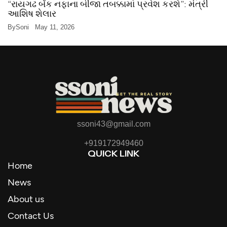
“રાયગઢ બેંક નફાના બીજા તબક્કામાં પ્રવેશ કરશે”: મંત્રી
આશિષ શેલાર
By
Soni
May 11, 2026
ssoni43@gmail.com
+919172949460
QUICK LINK
Home
News
About us
Contact Us