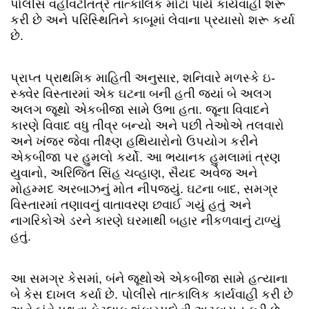
પોલીસ વહીવટીતંત્રે તાત્કાલિક મોટા પાયે કાર્યવાહી શરૂ
કરી છે અને પરિસ્થિતિને કાબૂમાં લેવાના પ્રયાસો શરૂ કર્યા
છે.
પ્રાપ્ત પ્રાથમિક માહિતી અનુસાર, શનિવારે મળસ્કે ઇ-
સ્ક્વેર વિસ્તારમાં એક ઘટના બની હતી જ્યાં બે અલગ
અલગ જૂથો એકબીજા સામે ઉભા હતા. જૂના વિવાદને
કારણે વિવાદ વધુ તીવ્ર બન્યો અને પછી તેઓએ તલવારો
અને ખંજર જેવા તીક્ષ્ણ હથિયારોનો ઉપયોગ કરીને
એકબીજા પર હુમલો કર્યો. આ ભયાનક હુમલામાં ત્રણ
યુવાનો, અરિજિત સિંહ ચવ્હાણ, સૈયદ અવેજ અને
મોહમ્મદ અરબાઝનું મોત નીપજ્યું. ઘટના બાદ, સમગ્ર
વિસ્તારમાં તણાવનું વાતાવરણ છવાઈ ગયું હતું અને
નાગરિકોએ ડરને કારણે ઘરમાથી બહાર નીકળવાનું ટાળ્યું
હતું.
આ સમગ્ર કેસમાં, બંને જૂથોએ એકબીજા સામે હત્યાના
બે કેસ દાખલ કર્યા છે. પોલીસે તાત્કાલિક કાર્યવાહી કરી છે