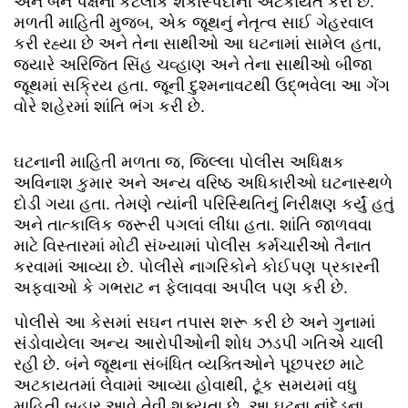
અને બંને પક્ષના કેટલાક શંકાસ્પદોની અટકાયત કરી છે.
મળતી માહિતી મુજબ, એક જૂથનું નેતૃત્વ સાઈ ગેહરવાલ
કરી રહ્યા છે અને તેના સાથીઓ આ ઘટનામાં સામેલ હતા,
જ્યારે અરિજિત સિંહ ચવ્હાણ અને તેના સાથીઓ બીજા
જૂથમાં સક્રિય હતા. જૂની દુશ્મનાવટથી ઉદ્ભવેલા આ ગેંગ
વોરે શહેરમાં શાંતિ ભંગ કરી છે.
ઘટનાની માહિતી મળતા જ, જિલ્લા પોલીસ અધિક્ષક
અવિનાશ કુમાર અને અન્ય વરિષ્ઠ અધિકારીઓ ઘટનાસ્થળે
દોડી ગયા હતા. તેમણે ત્યાંની પરિસ્થિતિનું નિરીક્ષણ કર્યું હતું
અને તાત્કાલિક જરૂરી પગલાં લીધા હતા. શાંતિ જાળવવા
માટે વિસ્તારમાં મોટી સંખ્યામાં પોલીસ કર્મચારીઓ તૈનાત
કરવામાં આવ્યા છે. પોલીસે નાગરિકોને કોઈપણ પ્રકારની
અફવાઓ કે ગભરાટ ન ફેલાવવા અપીલ પણ કરી છે.
પોલીસે આ કેસમાં સઘન તપાસ શરૂ કરી છે અને ગુનામાં
સંડોવાયેલા અન્ય આરોપીઓની શોધ ઝડપી ગતિએ ચાલી
રહી છે. બંને જૂથના સંબંધિત વ્યક્તિઓને પૂછપરછ માટે
અટકાયતમાં લેવામાં આવ્યા હોવાથી, ટૂંક સમયમાં વધુ
માહિતી બહાર આવે તેવી શક્યતા છે. આ ઘટના નાંદેડના