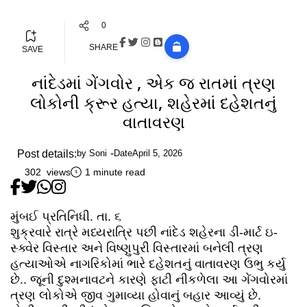
0
SHARE
SAVE
નાંદેડમાં ગેંગવોર , એક જ રાતમાં ત્રણ
લોકોની ક્રૂર હત્યા, શહેરમાં દહેશતનું
વાતાવરણ
Post details:
by
Soni
Date
April 5, 2026
302 views
1 minute read
મુંબઈ પ્રતિનિધી. તા. ૬
શુક્રવારે રાત્રે મધ્યરાત્રિ પછી નાંદેડ શહેરના ડી-માર્ટ ઇ-
સ્ક્વેર વિસ્તાર અને વિષ્ણુપુરી વિસ્તારમાં બનેલી ત્રણ
હત્યાઓએ નાગરિકોમાં ભારે દહેશતનું વાતાવરણ ઉભુ કર્યુ
છે.. જૂની દુશ્મનાવટને કારણે ફાટી નીકળેલા આ ગેંગવોરમાં
ત્રણ લોકોએ જીવ ગુમાવ્યા હોવાનું બહાર આવ્યું છે.