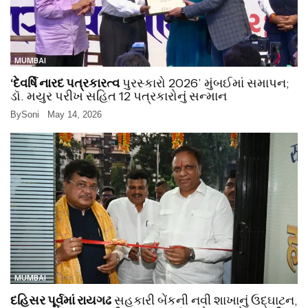
MUMBAI
‘દેવર્ષિ નારદ પત્રકારત્વ
પુરસ્કારો 2026’ મુંબઈમાં સમાપન;
ડૉ. મયુર પરીખ સહિત 12 પત્રકારોનું સન્માન
By
Soni
May 14, 2026
MUMBAI
દહિસર પૂર્વમાં રાયગઢ
સહકારી બેંકની નવી શાખાનું ઉદ્ઘાટન,