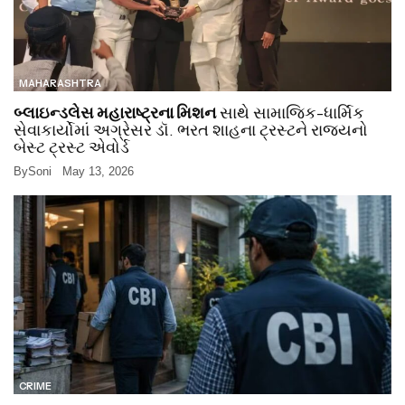
MAHARASHTRA
બ્લાઇન્ડલેસ મહારાષ્ટ્રના મિશન
સાથે સામાજિક-ધાર્મિક
સેવાકાર્યોમાં અગ્રેસર ડૉ. ભરત શાહના ટ્રસ્ટને રાજ્યનો
બેસ્ટ ટ્રસ્ટ એવોર્ડ
By
Soni
May 13, 2026
CRIME