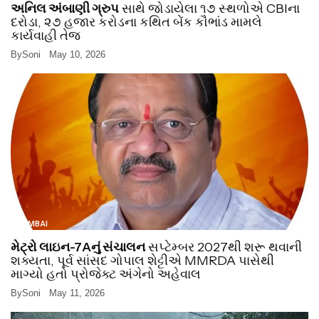
અનિલ અંબાણી ગ્રુપ
સાથે જોડાયેલા ૧૭ સ્થળોએ CBIના
દરોડા, ૨૭ હજાર કરોડના કથિત બેંક કૌભાંડ મામલે
કાર્યવાહી તેજ
By
Soni
May 10, 2026
MUMBAI
મેટ્રો લાઇન-7Aનું સંચાલન
સપ્ટેમ્બર 2027થી શરૂ થવાની
શક્યતા, પૂર્વ સાંસદ ગોપાલ શેટ્ટીએ MMRDA પાસેથી
માગ્યો હતો પ્રોજેક્ટ અંગેનો અહેવાલ
By
Soni
May 11, 2026