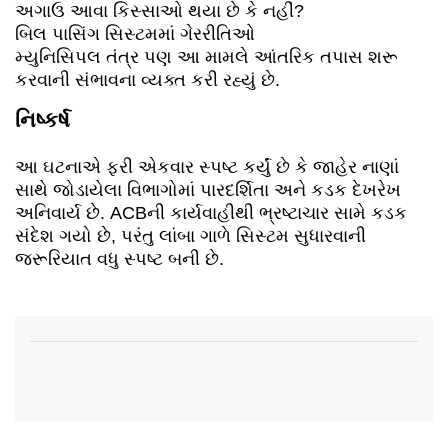
અગાઉ આવા કિસ્સાઓ થયા છે કે નહીં?
બિલ પાસિંગ સિસ્ટમમાં ગેરરીતિઓ
મ્યુનિસિપલ તંત્ર પણ આ મામલે આંતરિક તપાસ શરૂ
કરવાની સંભાવના વ્યક્ત કરી રહ્યું છે.
નિષ્કર્ષ
આ ઘટનાએ ફરી એકવાર સ્પષ્ટ કર્યું છે કે જાહેર નાણાં
સાથે જોડાયેલા વિભાગોમાં પારદર્શિતા અને કડક દેખરેખ
અનિવાર્ય છે. ACBની કાર્યવાહીથી ભ્રષ્ટાચાર સામે કડક
સંદેશ ગયો છે, પરંતુ લાંબા ગાળે સિસ્ટમ સુધારવાની
જરૂરિયાત વધુ સ્પષ્ટ બની છે.