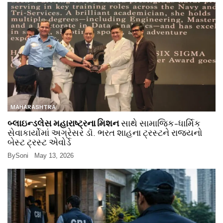
MAHARASHTRA
બ્લાઇન્ડલેસ મહારાષ્ટ્રના મિશન
સાથે સામાજિક-ધાર્મિક
સેવાકાર્યોમાં અગ્રેસર ડૉ. ભરત શાહના ટ્રસ્ટને રાજ્યનો
બેસ્ટ ટ્રસ્ટ એવોર્ડ
By
Soni
May 13, 2026