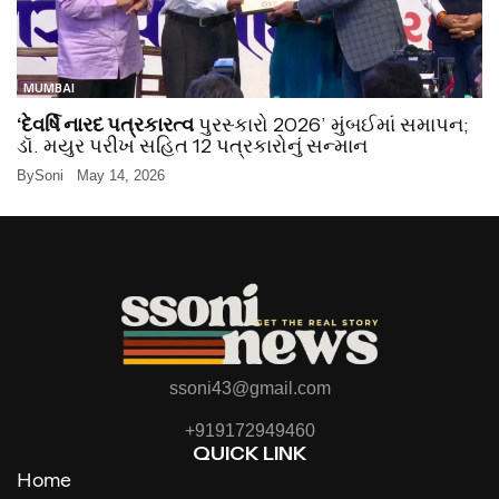
MUMBAI
‘દેવર્ષિ નારદ પત્રકારત્વ
પુરસ્કારો 2026’ મુંબઈમાં સમાપન;
ડૉ. મયુર પરીખ સહિત 12 પત્રકારોનું સન્માન
By
Soni
May 14, 2026
ssoni43@gmail.com
+919172949460
QUICK LINK
Home