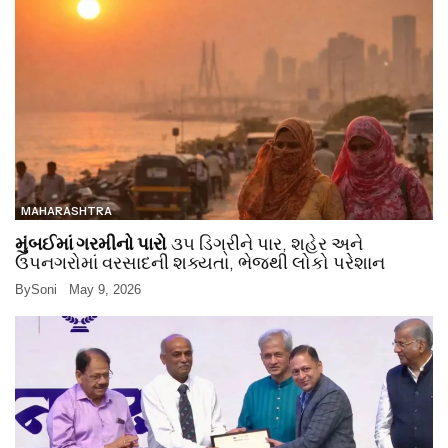
MAHARASHTRA
મુંબઈમાં ગરમીનો પારો
૩૫ ડિગ્રીને પાર, શહેર અને
ઉપનગરોમાં વરસાદની શક્યતા, ભેજથી લોકો પરેશાન
By
Soni
May 9, 2026