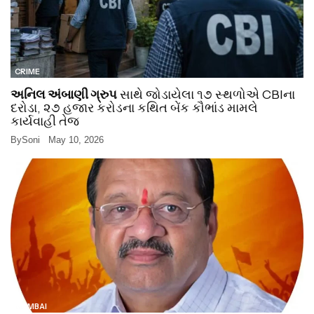
CRIME
અનિલ અંબાણી ગ્રુપ
સાથે જોડાયેલા ૧૭ સ્થળોએ CBIના
દરોડા, ૨૭ હજાર કરોડના કથિત બેંક કૌભાંડ મામલે
કાર્યવાહી તેજ
By
Soni
May 10, 2026
MUMBAI