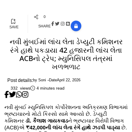
0
SHARE
SAVE
નવી મુંબઈમાં લાંચ લેતા ડેપ્યુટી કમિશનર
રંગે હાથે પકડાયા ₹42 હજારની લાંચ લેતા
ACBનો ટ્રેપ; મ્યુનિસિપલ તંત્રમાં
ખળભળાટ
Post details:
by
Soni
Date
April 22, 2026
332 views
4 minutes read
નવી મુંબઈ મ્યુનિસિપલ કોર્પોરેશનના અતિક્રમણ વિભાગમાં
ભ્રષ્ટાચારનો મોટો કિસ્સો સામે આવ્યો છે. ડેપ્યુટી
કમિશનર
ડૉ. કૈલાશ ગાયકવાડ
ને ભ્રષ્ટાચાર વિરોધી વિભાગ
(ACB)એ
₹42,000ની લાંચ લેતા રંગે હાથે ઝડપી પાડ્યા
છે.