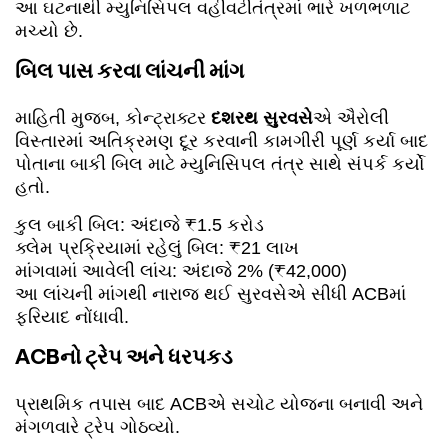
આ ઘટનાથી મ્યુનિસિપલ વહીવટીતંત્રમાં ભારે ખળભળાટ
મચ્યો છે.
બિલ પાસ કરવા લાંચની માંગ
માહિતી મુજબ, કોન્ટ્રાક્ટર
દશરથ સુરવસે
એ ઐરોલી
વિસ્તારમાં અતિક્રમણ દૂર કરવાની કામગીરી પૂર્ણ કર્યા બાદ
પોતાના બાકી બિલ માટે મ્યુનિસિપલ તંત્ર સાથે સંપર્ક કર્યો
હતો.
કુલ બાકી બિલ: અંદાજે ₹1.5 કરોડ
ક્લેમ પ્રક્રિયામાં રહેલું બિલ: ₹21 લાખ
માંગવામાં આવેલી લાંચ: અંદાજે 2% (₹42,000)
આ લાંચની માંગથી નારાજ થઈ સુરવસેએ સીધી ACBમાં
ફરિયાદ નોંધાવી.
ACBનો ટ્રેપ અને ધરપકડ
પ્રાથમિક તપાસ બાદ ACBએ સચોટ યોજના બનાવી અને
મંગળવારે ટ્રેપ ગોઠવ્યો.