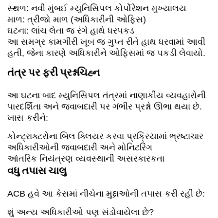
સ્થળ: નવી મુંબઈ મ્યુનિસિપલ કોર્પોરેશન મુખ્યાલય
માળ: ત્રીજો માળ (અધિકારીની ઓફિસ)
ઘટના: લાંચ લેતા જ રંગે હાથે ધરપકડ
આ સમગ્ર કામગીરી ખૂબ જ ગુપ્ત રીતે હાથ ધરવામાં આવી
હતી, જેના કારણે અધિકારીને ઓફિસમાં જ પકડી લેવાયો.
તંત્ર પર ફરી પ્રશ્નચિહ્ન
આ ઘટના બાદ મ્યુનિસિપલ તંત્રમાં નાણાકીય વ્યવહારોની
પારદર્શિતા અને જવાબદારી પર ગંભીર પ્રશ્નો ઊભા થયા છે.
ખાસ કરીને:
કોન્ટ્રાક્ટરોના બિલ ક્લિયર કરવા પ્રક્રિયામાં ભ્રષ્ટાચાર
અધિકારીઓની જવાબદારી અને મોનિટરિંગ
આંતરિક નિયંત્રણ વ્યવસ્થાની અસરકારકતા
વધુ તપાસ ચાલુ
ACB હવે આ કેસમાં નીચેના મુદ્દાઓની તપાસ કરી રહી છે:
શું અન્ય અધિકારીઓ પણ સંડોવાયેલા છે?