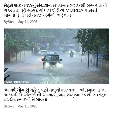
મેટ્રો લાઇન-7Aનું સંચાલન
સપ્ટેમ્બર 2027થી શરૂ થવાની
શક્યતા, પૂર્વ સાંસદ ગોપાલ શેટ્ટીએ MMRDA પાસેથી
માગ્યો હતો પ્રોજેક્ટ અંગેનો અહેવાલ
By
Soni
May 11, 2026
WEATHER NEWS
આ વર્ષે ચોમાસું
વહેલું પહોંચવાની શક્યતા , આંદામાનમાં આ
અઠવાડિયે એન્ટ્રીની આગાહી, મહારાષ્ટ્રમાં ૧૫થી ૨૦ જૂન
વચ્ચે વરસાદની સંભાવના
By
Soni
May 13, 2026