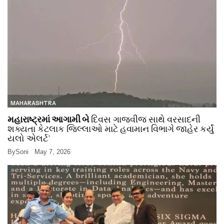
MAHARASHTRA
મહારાષ્ટ્રમાં આગામી બે
દિવસ ગાજવીજ સાથે વરસાદની
શક્યતા કેટલાક જિલ્લાઓ માટે હવામાન વિભાગે જાહેર કર્યું
યલો એલર્ટ’
By
Soni
May 7, 2026