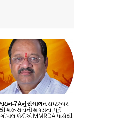
I
ો લાઇન-7Aનું સંચાલન
સપ્ટેમ્બર
ી શરૂ થવાની શક્યતા, પૂર્વ
 ગોપાલ શેટ્ટીએ MMRDA પાસેથી