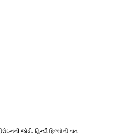
ીરોઇનની જોડી. હિન્દી ફિલ્મોની વાત