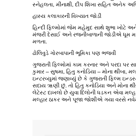
સ્નેહલતા, મીનાક્ષી, દીપ શિખા સહિત અનેક અભ
હાસ્ય કલાકારની વિખ્યાત જોડી
હિન્દી ફિલ્મોમાં જેમ મહેમુદ સાથે શુભા ખોટે
મંજરી દેસાઈ અને રજનીબાળાની જોડીએ ધૂમ મચા
મળતા.
ઢોલિવુડે ગોરબાપાની ભૂમિકા પણ ભજવી
ગુજરાતી ફિલ્મોમાં કામ કરનાર અને પરદા પર
કુમાર – સુષમા, હિતુ કનોડિયા – મોના થીબા, 
ઇન્ટરવ્યુમાં જણાવ્યું છે કે ગુજરાતી ફિલ્મ ઇ
સદાય ૠણી છું. તો હિતુ કનોડિયા અને મોના થ
લેટેસ્ટ દાખલો છે યુવા દિલોની ધડકન એવા મલ
મલ્હાર ઠાકર અને પૂજા જોશીએ ગયા વરસે નવેમ્બર