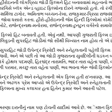
-હીરોઇનની લોકપ્રિય જોડી ફિલ્મને હિટ બનાવવામાં મહત્વનો 
ગિસે બ્લૅક એન્ડ વ્હાઇટ ફિલ્મોના દોરને ગજવ્યો હતો. તો રંગીન 
ાા-શર્મિલા ટાગોર, અમિતાભ બચ્ચન-રેખા, રાજકુમાર-પ્રિયા રા
મ જોવા ધસારો કરતા. હીરો-હીરોઇનની જેમ હિન્દી ફિલ્મોમાં કૉમ
ોટે, રાજેન્દ્રનાથ-મનોરમા, રાજેન્દ્રનાથ-ટુનટુન વગેરેનો સમાવ
 ફિલ્મો હિટ બનાવતી હતી. એવું નથી. આપણી ગુજરાતી ફિલ્મ
લિવુડની સુપરહિટ જોડીમાં જો સૌથી વિખ્યાત નામ હોય તો એ છે ઉ
ુપરહિટ જોડી ઉપેન્દ્ર ત્રિવેદી અને સ્નેહલતાની પહેલી ફિલ્મ
 ગજવી, અને એ પછી તો આ જોડી ગુજરાતના યુવદિર્લોની ધડકન બ
કે હોથલ પદમણી, હિરશ્ચંદ્ર તારામતિ, ભાદર તારા વહેતા પાણી,
 પરમાર, મચ્છુ તારા વહેતા પાણી, ભવ ભવના ભેરૂ જેવી ફિલ્મો
ેન્દ્ર ત્રિવેદી અને સ્નેહલતાની એક ફિલ્મ હતી રા’નવઘણ. આ 
ને અઢળક પ્રેમ આપ્યો એ ઉપેન્દ્ર ત્રિવેદી અને સ્નેહલતાની
આ ફિલ્મના મુખ્ય કલાકાર હતા હિતેન કુમાર અને આરતી પટેલ.
અરુણા ઇરાનીનું નામ પણ ટોચની યાદીમાં આવે છે. અૅક્શન ફિલ