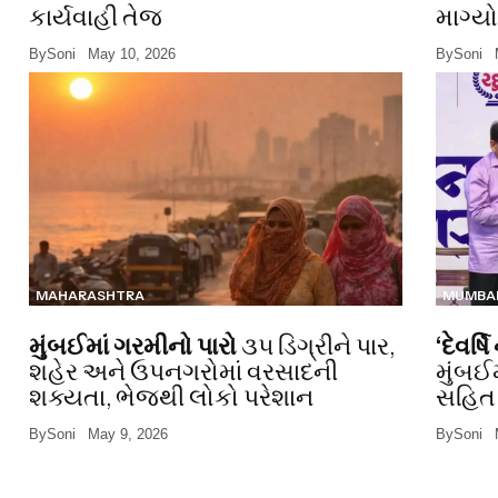
કાર્યવાહી તેજ
માગ્ય
By
Soni
May 10, 2026
By
Soni
MAHARASHTRA
MUMBA
મુંબઈમાં ગરમીનો પારો
૩૫ ડિગ્રીને પાર,
‘દેવર્
શહેર અને ઉપનગરોમાં વરસાદની
મુંબઈ
શક્યતા, ભેજથી લોકો પરેશાન
સહિત 
By
Soni
May 9, 2026
By
Soni