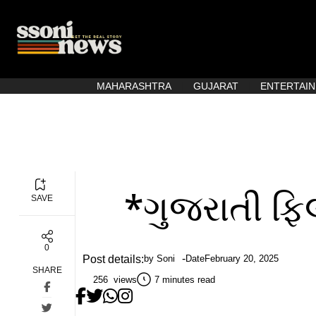
MAHARASHTRA
GUJARAT
ENTERTAI
*ગુજરાતી ફિલ
SAVE
0
Post details:
by
Soni
Date
February 20, 2025
SHARE
256 views
7 minutes read