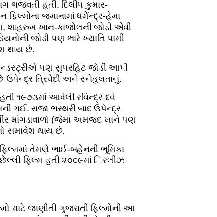
ભાગ ભજવતી હતી. દિલીપ કુમાર-
ફિલ્મોના જમાનામાં ધર્મેન્દ્ર-હેમા
જવંશ, શાહરુખ ખાન-કાજોલની જોડી એવી
ેડિયનોની જોડી પણ ભારે ખ્યાતિ પામી
ેશ થાય છે.
 ઇન્ડસ્ટ્રીએ પણ સુપરહિટ જોડી આપી
પેન્દ્ર ત્રિવેદી અને સ્નેહલતાનું.
 હતી ૧૯૭૩માં આવેલી રવિન્દ્ર દવે
ની ગઈ. રાજા ભરથરી બાદ ઉપેન્દ્ર
 વીર માંગડાવાળો (જેમાં અમજદ ખાને પણ
નો સમાવેશ થાય છે.
ફિલ્મમાં તેમણે ભાઈ-બહેનની ભૂમિકા
 છેલ્લી ફિલ્મ હતી ૨૦૦૯માં િરલીઝ
્મો માટે જાણીતી ગુજરાતી ફિલ્મોની આ