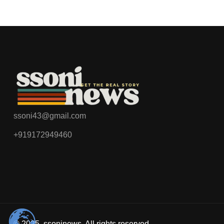
ssoni43@gmail.com
+919172949460
© 2025,
ssoninews
. All rights reserved.