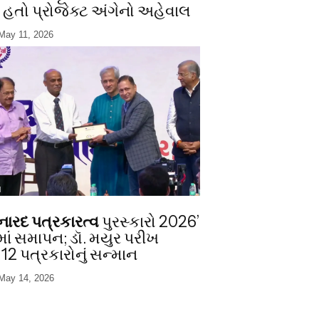
ો હતો પ્રોજેક્ટ અંગેનો અહેવાલ
May 11, 2026
I
ષિ નારદ પત્રકારત્વ
પુરસ્કારો 2026’
માં સમાપન; ડૉ. મયુર પરીખ
12 પત્રકારોનું સન્માન
May 14, 2026