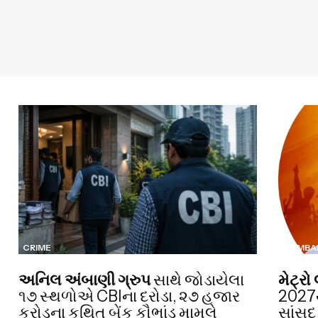
CRIME
MUMBA
અનિલ અંબાણી ગ્રુપ
સાથે જોડાયેલા
મેટ્ર
૧૭ સ્થળોએ CBIના દરોડા, ૨૭ હજાર
2027થ
કરોડના કથિત બેંક કૌભાંડ મામલે
સાંસદ