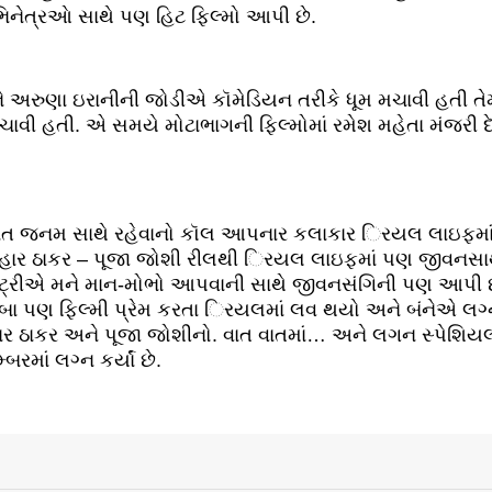
િનેત્રઆે સાથે પણ હિટ ફિલ્મો આપી છે.
 અને અરુણા ઇરાનીની જોડીએ કૉમેડિયન તરીકે ધૂમ મચાવી હતી તેમ
વી હતી. એ સમયે મોટાભાગની ફિલ્મોમાં રમેશ મહેતા મંજરી દ
 સાત જનમ સાથે રહેવાનો કૉલ આપનાર કલાકાર િરયલ લાઇફમાં જ
મલ્હાર ઠાકર – પૂજા જોશી રીલથી િરયલ લાઇફમાં પણ જીવનસાથી 
ન્ડસ્ટ્રીએ મને માન-મોભો આપવાની સાથે જીવનસંગિની પણ આપી છે. 
ીબા પણ ફિલ્મી પ્રેમ કરતા િરયલમાં લવ થયો અને બંનેએ લગ્ન
્હાર ઠાકર અને પૂજા જોશીનો. વાત વાતમાં… અને લગન સ્પેશિ
માં લગ્ન કર્યાં છે.