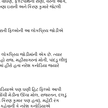
લી વાઘણ, ફÝટપાથની રાણી, વેરની આગ,
ુણા ઇરાની અને કિરણ કુમારે જેટલી
ુજરાતી ફિલ્મોની આ લોકપ્રિય જોડીએ
ી લોકપ્રિય જોડીમાંની એક છે. ત્યાર
 હો રાજ, મહીસાગરનાં મોતી, પાંદડુ લીલું
ાં હીરો હતા નરેશ કનોડિયા જ્યારે
શ કનોડિયાએ પણ ઘણી હિટ ફિલ્મો આપી
ઊંચી મેડીના ઊંચા મોલ, રાજરતન, દલડું
ં કિરણ કુમાર પણ હતા), મહેંદી રંગ
ત કહેવાની કે નરેશ કનોડિયાએ