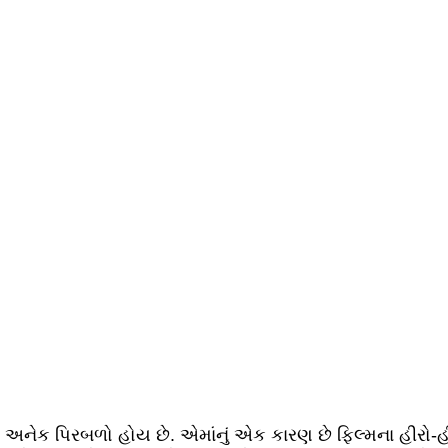
ના અનેક પિરબળો હોય છે. એમાંનું એક કારણ છે ફિલ્મના હીરો-હ