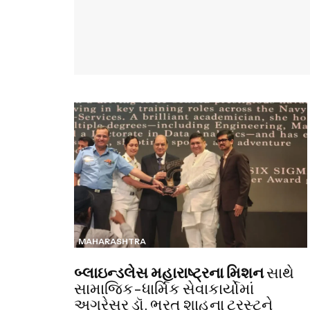
MAHARASHTRA
બ્લાઇન્ડલેસ મહારાષ્ટ્રના મિશન
સાથે
સામાજિક-ધાર્મિક સેવાકાર્યોમાં
અગ્રેસર ડૉ. ભરત શાહના ટ્રસ્ટને