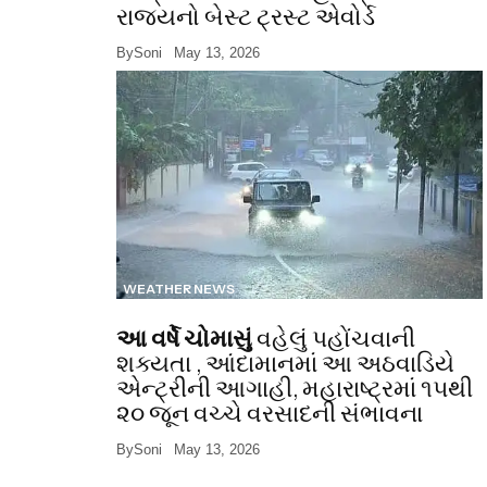
રાજ્યનો બેસ્ટ ટ્રસ્ટ એવોર્ડ
By
Soni
May 13, 2026
WEATHER NEWS
આ વર્ષે ચોમાસું
વહેલું પહોંચવાની
શક્યતા , આંદામાનમાં આ અઠવાડિયે
એન્ટ્રીની આગાહી, મહારાષ્ટ્રમાં ૧૫થી
૨૦ જૂન વચ્ચે વરસાદની સંભાવના
By
Soni
May 13, 2026