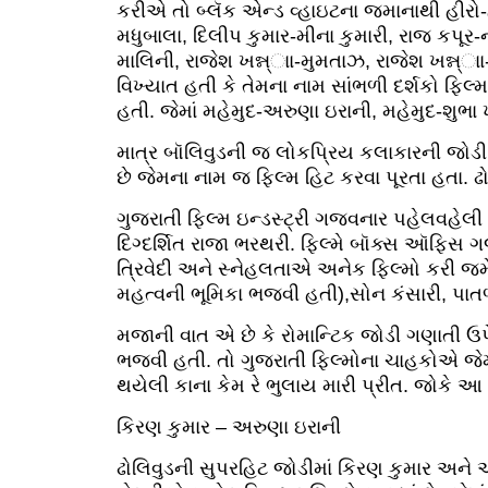
કરીએ તો બ્લૅક એન્ડ વ્હાઇટના જમાનાથી હીરો
મધુબાલા, દિલીપ કુમાર-મીના કુમારી, રાજ કપૂર-નર
માલિની, રાજેશ ખન્ન્ાા-મુમતાઝ, રાજેશ ખન્ન્
વિખ્યાત હતી કે તેમના નામ સાંભળી દર્શકો ફિલ્
હતી. જેમાં મહેમુદ-અરુણા ઇરાની, મહેમુદ-શુભા ખ
માત્ર બૉલિવુડની જ લોકપ્રિય કલાકારની જોડી
છે જેમના નામ જ ફિલ્મ હિટ કરવા પૂરતા હતા. ઢો
ગુજરાતી ફિલ્મ ઇન્ડસ્ટ્રી ગજવનાર પહેલવહેલી સ
દિગ્દર્શિત રાજા ભરથરી. ફિલ્મે બૉક્સ આૅફિસ
ત્રિવેદી અને સ્નેહલતાએ અનેક ફિલ્મો કરી જમે
મહત્વની ભૂમિકા ભજવી હતી),સોન કંસારી, પાતળી
મજાની વાત એ છે કે રોમાન્ટિક જોડી ગણાતી ઉપ
ભજવી હતી. તો ગુજરાતી ફિલ્મોના ચાહકોએ જેમ
થયેલી કાના કેમ રે ભુલાય મારી પ્રીત. જોકે 
કિરણ કુમાર – અરુણા ઇરાની
ઢોલિવુડની સુપરહિટ જોડીમાં કિરણ કુમાર અને 