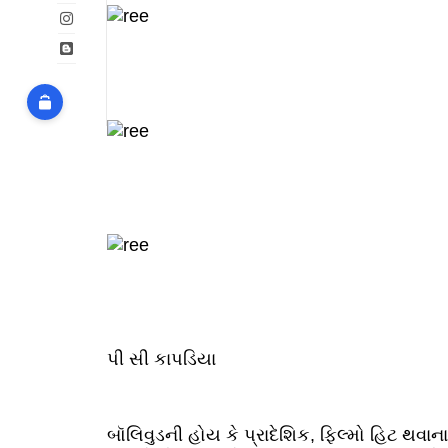
પી સી કાપડિયા
બૉલિવુડની હોય કે પ્રાદેશિક, ફિલ્મો હિટ થવા