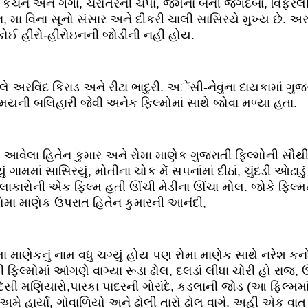
ં કંચન અને ગંગા, ચરોતરની ચંપા, જમના બની જગદંબા, વિફરે
 મા વિના સૂનો સંસાર અને દીકરી ચાલી સાસિરયે મુખ્ય છે. અર
ઈ હીરો-હીરોઇનની જોડીની નહીં હોય.
 અરવિંદ કિરાડ અને રીટા ભાદુરી. અેંસી-નેવુંના દાયકામાં ગ
, સમયની બલિહારી જેવી અનેક ફિલ્મોમાં સાથે જોવા મળ્યા હતા.
થે આવેલા હિતેન કુમાર અને રોમા માણેક ગુજરાતી ફિલ્મોની સૌથ
મમાં સાસિરયું, મોતીના ચોક મેં સપનાંમાં દીઠાં, ચુંદડી આેઢાડું
લાકારોની એક ફિલ્મ હતી ઊંચી મેડીના ઊંચા મોલ. જોકે ફિલ્મમ
ોમા માણેક ઉપરાત હિતેન કુમારની આનંદી,
રોમા માણેકનું નામ વધુ ચગ્યું હોય પણ રોમા માણેક સાથે નરે
િલ્મોમાં આંગણે વાગ્યા રૂડા ઢોલ, દલડાં લીધા ચોરી હો રાજ, 
પરદેસી મણિયારો,પારકા પાદરની ગોરાંદે, કડલાની જોડ (આ ફિલ્મમા
અમે હાર્યા, ગોવાળિયો અને ઢોલી તારો ઢોલ વાગે. અહીં એક વા