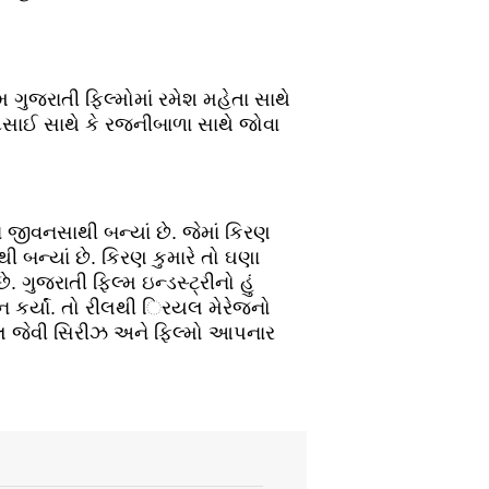
 ગુજરાતી ફિલ્મોમાં રમેશ મહેતા સાથે
ેસાઈ સાથે કે રજનીબાળા સાથે જોવા
ીવનસાથી બન્યાં છે. જેમાં કિરણ
બન્યાં છે. કિરણ કુમારે તો ઘણા
ગુજરાતી ફિલ્મ ઇન્ડસ્ટ્રીનો હું
 કર્યાં. તો રીલથી િરયલ મેરેજનો
યલ જેવી સિરીઝ અને ફિલ્મો આપનાર