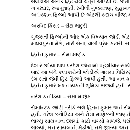
બેલડીએ અનેક હિટ ચલચિત્રો આપ્યાં છે. જેમા
ખબરદાર, રજપૂતાણી, રંગીલી ગુજરાતણ, સુહાગન,
અૅક્શન ફિલ્મો આપી છે એટલી કદાચ બીજા કો
અરવિંદ કિરાડ – રીટા ભાદુરી
ગુજરાતી ફિલ્મોની આેર એક વિખ્યાત જોડી એટલે
માધવપુરના મેળે, મારી બેના, વાગી પ્રેમ કટારી
હિતેન કુમાર – રોમા માણેક
દેશ રે જોયા દાદા પરદેશ જોયામાં પહેલીવાર સા
બાદ આ બંને કલાકારોની જોડીએ ગામમાં પિયિરયું ગા
રંગ રાતો જેવી હિટ ફિલ્મો આપી હતી. આ બંને ક
હિતેન કુમારે ખલનાયકની ભૂમિકા ભજવી હતી. ર
નરેશ કનોડિયા – રોમા માણેક
રોમાન્ટિક જોડી તરીકે ભલે હિતેન કુમાર અને 
હતી. નરેશ કનોડિયા અને રોમા માણેકની જાણતી ફ
લાગ્યું સાયબાના દેશમાં, કાંટો વાગ્યો કાળજે, 
લાગ્યો, મન સાયબાની મેડીએ, તમે જીત્યા અને 