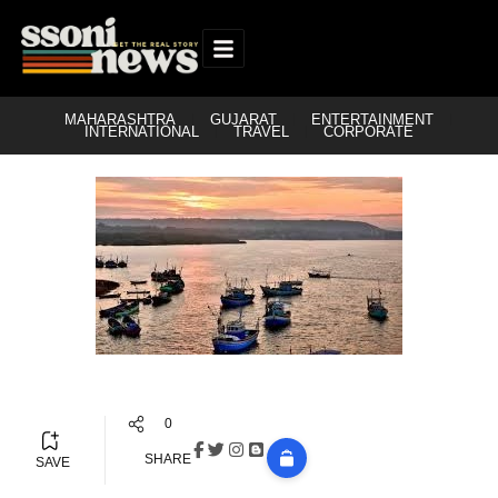
MAHARASHTRA
GUJARAT
ENTERTAINMENT
INTERNATIONAL
TRAVEL
CORPORATE
0
SHARE
SAVE