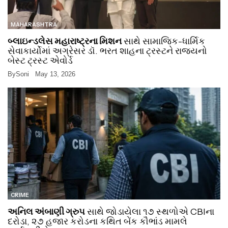
MAHARASHTRA
બ્લાઇન્ડલેસ મહારાષ્ટ્રના મિશન
સાથે સામાજિક-ધાર્મિક
સેવાકાર્યોમાં અગ્રેસર ડૉ. ભરત શાહના ટ્રસ્ટને રાજ્યનો
બેસ્ટ ટ્રસ્ટ એવોર્ડ
By
Soni
May 13, 2026
CRIME
અનિલ અંબાણી ગ્રુપ
સાથે જોડાયેલા ૧૭ સ્થળોએ CBIના
દરોડા, ૨૭ હજાર કરોડના કથિત બેંક કૌભાંડ મામલે