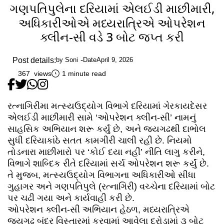
ગણપતિપુલેના દરિયામાં એલઈડી માછીમારી,
અધિકારીઓએ મધ્યરાત્રિએ ઓપરેશન
ક્લીન-સી વડે 3 બોટ જપ્ત કરી
Post details:
by
Soni
Date
April 9, 2026
367 views
1 minute read
રત્નાગિરીમા મત્સ્યઉદ્યોગ વિભાગે દરિયામાં ગેરકાયદેસર
એલઈડી માછીમારી સામે ‘ઓપરેશન ક્લીન-સી’ નામનું
સાહસિક અભિયાન શરૂ કર્યું છે, અને જયગઢથી દાભોલ
સુધી દરિયાકાંઠે સતત કામગીરી ચાલી રહી છે. નિયમો
તોડનારા માછીમારો પર ‘કોઈ દયા નહીં’ નીતિ લાગુ કરીને,
વિભાગે શાબ્દિક રીતે દરિયામાં સર્ચ ઓપરેશન શરૂ કર્યું છે.
તે મુજબ, મત્સ્યઉદ્યોગ વિભાગના અધિકારીઓ સીધા
ગુહાગર અને ગણપતિપુલે (રત્નાગિરી) વચ્ચેના દરિયામાં બોટ
પર ચઢી ગયા અને કાર્યવાહી કરી છે.
ઓપરેશન ક્લીન-સી અભિયાન હેઠળ, મધ્યરાત્રિએ
જયગઢ બંદર વિસ્તારમાં કરવામાં આવેલા દરોડામાં ૩ બોટ