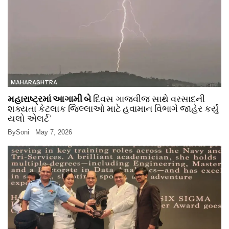
MAHARASHTRA
મહારાષ્ટ્રમાં આગામી બે
દિવસ ગાજવીજ સાથે વરસાદની
શક્યતા કેટલાક જિલ્લાઓ માટે હવામાન વિભાગે જાહેર કર્યું
યલો એલર્ટ’
By
Soni
May 7, 2026