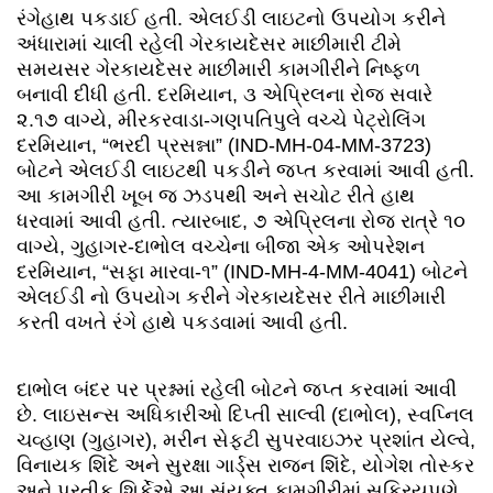
રંગેહાથ પકડાઈ હતી. એલઈડી લાઇટનો ઉપયોગ કરીને
અંધારામાં ચાલી રહેલી ગેરકાયદેસર માછીમારી ટીમે
સમયસર ગેરકાયદેસર માછીમારી કામગીરીને નિષ્ફળ
બનાવી દીધી હતી. દરમિયાન, ૩ એપ્રિલના રોજ સવારે
૨.૧૭ વાગ્યે, મીરકરવાડા-ગણપતિપુલે વચ્ચે પેટ્રોલિંગ
દરમિયાન, “ભરદી પ્રસન્ના” (IND-MH-04-MM-3723)
બોટને એલઈડી લાઇટથી પકડીને જપ્ત કરવામાં આવી હતી.
આ કામગીરી ખૂબ જ ઝડપથી અને સચોટ રીતે હાથ
ધરવામાં આવી હતી. ત્યારબાદ, ૭ એપ્રિલના રોજ રાત્રે ૧૦
વાગ્યે, ગુહાગર-દાભોલ વચ્ચેના બીજા એક ઓપરેશન
દરમિયાન, “સફા મારવા-૧” (IND-MH-4-MM-4041) બોટને
એલઈડી નો ઉપયોગ કરીને ગેરકાયદેસર રીતે માછીમારી
કરતી વખતે રંગે હાથે પકડવામાં આવી હતી.
દાભોલ બંદર પર પ્રશ્નમાં રહેલી બોટને જપ્ત કરવામાં આવી
છે. લાઇસન્સ અધિકારીઓ દિપ્તી સાલ્વી (દાભોલ), સ્વપ્નિલ
ચવ્હાણ (ગુહાગર), મરીન સેફ્ટી સુપરવાઇઝર પ્રશાંત યેલ્વે,
વિનાયક શિંદે અને સુરક્ષા ગાર્ડ્સ રાજન શિંદે, યોગેશ તોસ્કર
અને પ્રતીક શિર્કેએ આ સંયુક્ત કામગીરીમાં સક્રિયપણે