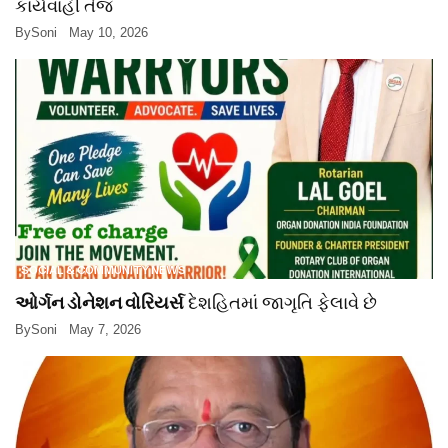
કાર્યવાહી તેજ
By
Soni
May 10, 2026
SOCIAL & COMMUNITY NEWS
ઓર્ગન ડોનેશન વોરિયર્સ
દેશહિતમાં જાગૃતિ ફેલાવે છે
By
Soni
May 7, 2026