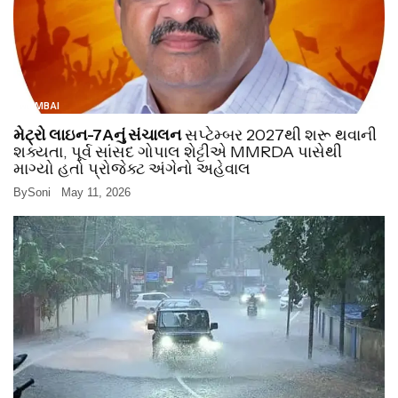
MUMBAI
મેટ્રો લાઇન-7Aનું સંચાલન
સપ્ટેમ્બર 2027થી શરૂ થવાની
શક્યતા, પૂર્વ સાંસદ ગોપાલ શેટ્ટીએ MMRDA પાસેથી
માગ્યો હતો પ્રોજેક્ટ અંગેનો અહેવાલ
By
Soni
May 11, 2026