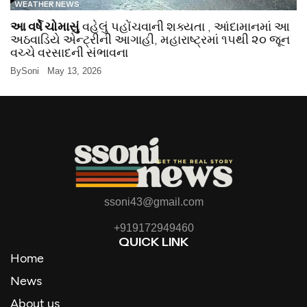
WEATHER NEWS
આ વર્ષે ચોમાસું
વહેલું પહોંચવાની શક્યતા , આંદામાનમાં આ
અઠવાડિયે એન્ટ્રીની આગાહી, મહારાષ્ટ્રમાં ૧૫થી ૨૦ જૂન
વચ્ચે વરસાદની સંભાવના
By
Soni
May 13, 2026
ssoni43@gmail.com
+919172949460
QUICK LINK
Home
News
About us