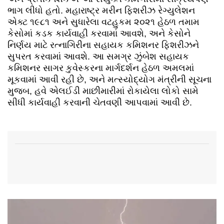
ભાગ લીધો હતો. મહારાષ્ટ્ર મરીન ફિશરીઝ રેગ્યુલેશન
એક્ટ ૧૯૮૧ અને સુધારેલા વટહુકમ ૨૦૨૧ હેઠળ તમામ
કેસોમાં કડક કાર્યવાહી કરવામાં આવશે, અને કેસોને
નિર્ણય માટે રત્નાગિરીના સહાયક કમિશનર ફિશરીઝને
સુપરત કરવામાં આવશે. આ સમગ્ર ઝુંબેશ સહાયક
કમિશનર સાગર કુવેસ્કરના માર્ગદર્શન હેઠળ અમલમાં
મૂકવામાં આવી રહી છે, અને મત્સ્યોદ્યોગ મંત્રીની સૂચના
મુજબ, હવે એલઈડી માછીમારીમાં રોકાયેલા લોકો સામે
સીધી કાર્યવાહી કરવાની ચેતવણી આપવામાં આવી છે.