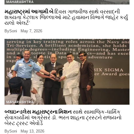
MAHARASHTRA
મહારાષ્ટ્રમાં આગામી બે
દિવસ ગાજવીજ સાથે વરસાદની
શક્યતા કેટલાક જિલ્લાઓ માટે હવામાન વિભાગે જાહેર કર્યું
યલો એલર્ટ’
By
Soni
May 7, 2026
MAHARASHTRA
બ્લાઇન્ડલેસ મહારાષ્ટ્રના મિશન
સાથે સામાજિક-ધાર્મિક
સેવાકાર્યોમાં અગ્રેસર ડૉ. ભરત શાહના ટ્રસ્ટને રાજ્યનો
બેસ્ટ ટ્રસ્ટ એવોર્ડ
By
Soni
May 13, 2026