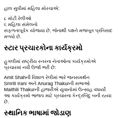
હાલ સુધીમાં મહિલા મોરચાએ:
૮ મોટી રેલીઓ
૬ મહિલા સંમેલનો
સફળતાપૂર્વક યોજ્યા છે, જેનાથી પક્ષને મજબૂત પ્રતિસાદ
મળ્યો છે.
સ્ટાર પ્રચારકોના કાર્યક્રમો
હુગલીમાં રાષ્ટ્રીય સ્તરના નેતાઓના કાર્યક્રમોએ
પ્રચારમાં નવી ઉર્જા ભરી છે:
Amit Shahની વિશાળ રેલીમાં ભારે જનસમર્થન
Smriti Irani અને Anurag Thakurની સભાઓ
Maithili Thakurની હાજરીએ યુવાનોમાં ઉત્સાહ વધાર્યો
આ કાર્યક્રમો ભાજપ માટે પ્રચારના કેન્દ્રબિંદુ બની રહ્યા
છે.
સ્થાનિક ભાષામાં જોડાણ