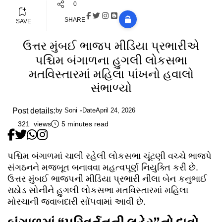
0
SHARE
SAVE
ઉત્તર મુંબઈ ભાજપ મીડિયા પ્રભારીએ
પશ્ચિમ બંગાળના હુગલી લોકસભા
મતવિસ્તારમાં મહિલા પાંખનો હવાલો
સંભાળ્યો
Post details:
by
Soni
Date
April 24, 2026
321 views
5 minutes read
પશ્ચિમ બંગાળમાં ચાલી રહેલી લોકસભા ચૂંટણી વચ્ચે ભાજપે
સંગઠનને મજબૂત બનાવવા મહત્વપૂર્ણ નિયુક્તિ કરી છે.
ઉત્તર મુંબઈ ભાજપની મીડિયા પ્રભારી નીલા બેન કનુભાઈ
રાઠોડ સોનીને હુગલી લોકસભા મતવિસ્તારમાં મહિલા
મોરચાની જવાબદારી સોંપવામાં આવી છે.