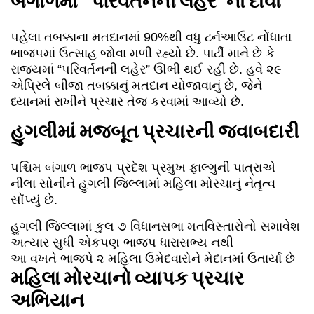
બંગાળમાં “પરિવર્તનની લહેર”નો દાવો
પહેલા તબક્કાના મતદાનમાં 90%થી વધુ ટર્નઆઉટ નોંધાતા
ભાજપમાં ઉત્સાહ જોવા મળી રહ્યો છે. પાર્ટી માને છે કે
રાજ્યમાં “પરિવર્તનની લહેર” ઊભી થઈ રહી છે. હવે ૨૯
એપ્રિલે બીજા તબક્કાનું મતદાન યોજાવાનું છે, જેને
ધ્યાનમાં રાખીને પ્રચાર તેજ કરવામાં આવ્યો છે.
હુગલીમાં મજબૂત પ્રચારની જવાબદારી
પશ્ચિમ બંગાળ ભાજપ પ્રદેશ પ્રમુખ ફાલ્ગુની પાત્રાએ
નીલા સોનીને હુગલી જિલ્લામાં મહિલા મોરચાનું નેતૃત્વ
સોંપ્યું છે.
હુગલી જિલ્લામાં કુલ ૭ વિધાનસભા મતવિસ્તારોનો સમાવેશ
અત્યાર સુધી એકપણ ભાજપ ધારાસભ્ય નથી
આ વખતે ભાજપે ૨ મહિલા ઉમેદવારોને મેદાનમાં ઉતાર્યા છે
મહિલા મોરચાનો વ્યાપક પ્રચાર
અભિયાન