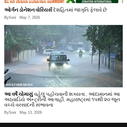
SOCIAL & COMMUNITY NEWS
ઓર્ગન ડોનેશન વોરિયર્સ
દેશહિતમાં જાગૃતિ ફેલાવે છે
By
Soni
May 7, 2026
WEATHER NEWS
આ વર્ષે ચોમાસું
વહેલું પહોંચવાની શક્યતા , આંદામાનમાં આ
અઠવાડિયે એન્ટ્રીની આગાહી, મહારાષ્ટ્રમાં ૧૫થી ૨૦ જૂન
વચ્ચે વરસાદની સંભાવના
By
Soni
May 13, 2026