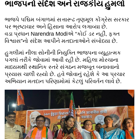
ભાજપનો સંદેશ અને રાજકીય હુમલો
ભાજપે પશ્ચિમ બંગાળમાં સત્તારૂઢ તૃણમૂલ કોંગ્રેસ સરકાર
પર ભ્રષ્ટાચાર અને હિંસાના આરોપ લગાવ્યા છે.
વડા પ્રધાન Narendra Modiએ “કોઈ ડર નહીં, ફક્ત
વિશ્વાસ”નો સંદેશ આપીને મતદાતાઓને સંબોધ્યા છે.
હુગલીમાં નીલા સોનીની નિયુક્તિ ભાજપના વ્યૂહાત્મક
પગલાં તરીકે જોવામાં આવી રહી છે. મહિલા મોરચાના
માધ્યમથી સ્થાનિક સ્તરે સંગઠન મજબૂત બનાવવાનો
પ્રયાસ ચાલી રહ્યો છે. હવે જોવાનું રહેશે કે આ પ્રચાર
અભિયાન મતદાન પરિણામોમાં કેટલું પરિવર્તન લાવે છે.