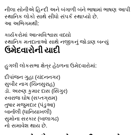
નીલા સોનીએ હિન્દી અને બંગાળી બંને ભાષામાં ભાષણ આપી
સ્થાનિક લોકો સાથે સીધો સંપર્ક સ્થાપ્યો છે.
આ અભિગમથી:
કાર્યકરોમાં આત્મવિશ્વાસ વધ્યો
સ્થાનિક મતદાતાઓ સાથે નજીકનું જોડાણ બન્યું
ઉમેદવારોની યાદી
હુગલી લોકસભા ક્ષેત્ર હેઠળના ઉમેદવારોમાં:
દીપાંજન ગુહા (ચંદનનગર)
સુબીર નાગ (ચિનસુરાહ)
ડૉ. અરુણ કુમાર દાસ (સિંગુર)
સ્વરાજ ઘોષ (સપ્તગ્રામ)
તુષાર મજુમદાર (પંડુઆ)
બાર્નાલી (ધાનિયાખલી)
સુમોના સરકાર (બાલાગઢ)
નો સમાવેશ થાય છે.