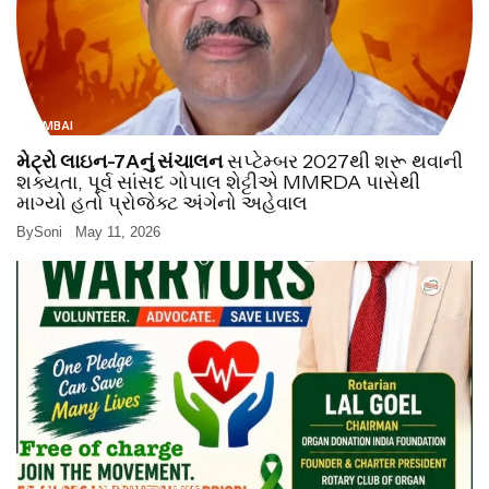
MUMBAI
મેટ્રો લાઇન-7Aનું સંચાલન
સપ્ટેમ્બર 2027થી શરૂ થવાની
શક્યતા, પૂર્વ સાંસદ ગોપાલ શેટ્ટીએ MMRDA પાસેથી
માગ્યો હતો પ્રોજેક્ટ અંગેનો અહેવાલ
By
Soni
May 11, 2026