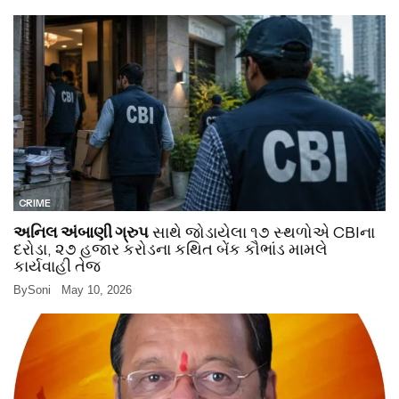
CRIME
અનિલ અંબાણી ગ્રુપ
સાથે જોડાયેલા ૧૭ સ્થળોએ CBIના
દરોડા, ૨૭ હજાર કરોડના કથિત બેંક કૌભાંડ મામલે
કાર્યવાહી તેજ
By
Soni
May 10, 2026