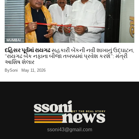
MUMBAI
દહિસર પૂર્વમાં રાયગઢ
સહકારી બેંકની નવી શાખાનું ઉદ્ઘાટન,
“રાયગઢ બેંક નફાના બીજા તબક્કામાં પ્રવેશ કરશે”: મંત્રી
આશિષ શેલાર
By
Soni
May 11, 2026
ssoni43@gmail.com