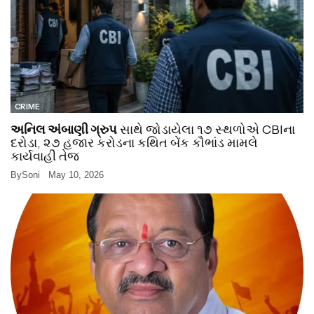
CRIME
અનિલ અંબાણી ગ્રુપ
સાથે જોડાયેલા ૧૭ સ્થળોએ CBIના
દરોડા, ૨૭ હજાર કરોડના કથિત બેંક કૌભાંડ મામલે
કાર્યવાહી તેજ
By
Soni
May 10, 2026