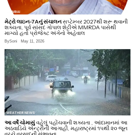
MUMBAI
મેટ્રો લાઇન-7Aનું સંચાલન
સપ્ટેમ્બર 2027થી શરૂ થવાની
શક્યતા, પૂર્વ સાંસદ ગોપાલ શેટ્ટીએ MMRDA પાસેથી
માગ્યો હતો પ્રોજેક્ટ અંગેનો અહેવાલ
By
Soni
May 11, 2026
WEATHER NEWS
આ વર્ષે ચોમાસું
વહેલું પહોંચવાની શક્યતા , આંદામાનમાં આ
અઠવાડિયે એન્ટ્રીની આગાહી, મહારાષ્ટ્રમાં ૧૫થી ૨૦ જૂન
વચ્ચે વરસાદની સંભાવના