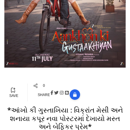
0
SHARE
SAVE
*આંખો કી ગુસ્તાખિયા : વિક્રાંત મેસી અને
શનાયા કપૂર નવા પોસ્ટરમાં દેખાયો મસ્ત
અને બેફિકર પ્રેમ*