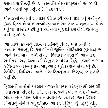
આનંદ લઈ રહી છે. આ તસવીર તેમના પ્રેમની આઝાદી
અને મસ્તી ખૂબ સુંદર રીતે દર્શાવે છે.
પોસ્ટરમાં બંનેની શાનદાર કેમિસ્ટ્રી અને પાછળનું મનોહર
દૃશ્ય ફિલ્મને એક ગરમોજી અને યાદગાર અનુભવ આપે છે.
પહેલા પોસ્ટર પછી હવે આ નવા લૂકથી દર્શકોમાં ઉત્સાહ
વધી રહ્યો છે.
આ સાથે ફિલ્મનું ટાઈટલ સોંગનું ટીઝર પણ રિલીઝ
કરવામાં આવ્યું છે. આ ગીતને જુબિન નૌટિયાલે ગુમાવ્યું છે
અને તેના બોળ અને સંગીત વિશાલ મિશ્રાએ આપ્યા છે.
સંગીતમાં સહાયતા કરી છે કુમાર ગૌરવ સિંહે, જ્યારે કંદરપા
કલિતા અને બિતુપોન બોડુઆહે પ્રોડક્શન સંભાળ્યું છે.
રેકોર્ડિંગ, મિક્સિંગ અને માસ્ટરિંગનું કામ ત્રિહંકુ લાહકારે
કર્યું છે.
ફિલ્મની વાર્તામાં પ્રથમ નજરનો પ્રેમ, ઈટેફાકથી થયેલી
મુલાકાતો, સુંદર સ્મિતો, દિલ તૂટવાનું દુઃખ અને દગો જેવા
ભાવનાત્મક પાસાઓ બતાવવામાં આવ્યા છે, જેને વિશાલ
મિશ્રાનું સંગીત વધુ ઊંડાઈ આપે છે. ફિલ્મનું પહેલું ગીત