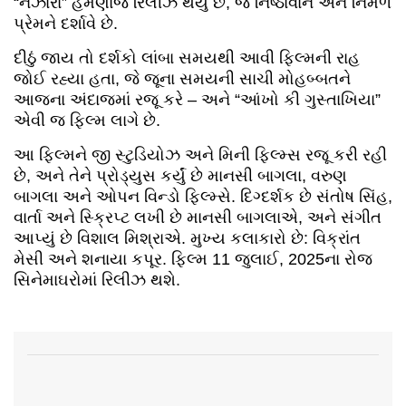
“નઝારા” હમણાંજ રિલીઝ થયું છે, જે નિષ્ઠાવાન અને નિર્મળ
પ્રેમને દર્શાવે છે.
દીઠું જાય તો દર્શકો લાંબા સમયથી આવી ફિલ્મની રાહ
જોઈ રહ્યા હતા, જે જૂના સમયની સાચી મોહબ્બતને
આજના અંદાજમાં રજૂ કરે – અને “આંખો કી ગુસ્તાખિયા”
એવી જ ફિલ્મ લાગે છે.
આ ફિલ્મને જી સ્ટુડિયોઝ અને મિની ફિલ્મ્સ રજૂ કરી રહી
છે, અને તેને પ્રોડ્યુસ કર્યું છે માનસી બાગલા, વરુણ
બાગલા અને ઓપન વિન્ડો ફિલ્મ્સે. દિગ્દર્શક છે સંતોષ સિંહ,
વાર્તા અને સ્ક્રિપ્ટ લખી છે માનસી બાગલાએ, અને સંગીત
આપ્યું છે વિશાલ મિશ્રાએ. મુખ્ય કલાકારો છે: વિક્રાંત
મેસી અને શનાયા કપૂર. ફિલ્મ 11 જુલાઈ, 2025ના રોજ
સિનેમાઘરોમાં રિલીઝ થશે.