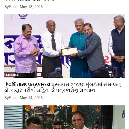
By
Soni
May 13, 2026
MUMBAI
‘દેવર્ષિ નારદ પત્રકારત્વ
પુરસ્કારો 2026’ મુંબઈમાં સમાપન;
ડૉ. મયુર પરીખ સહિત 12 પત્રકારોનું સન્માન
By
Soni
May 14, 2026