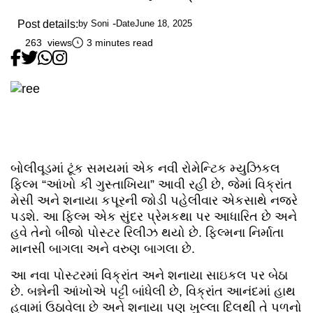
Post details:
by
Soni
Date
June 18, 2025
263 views
3 minutes read
બોલીવૂડમાં ટૂંક સમયમાં એક નવી રોમેન્ટિક મ્યુઝિકલ
ફિલ્મ “આંખો કી ગુસ્તાખિયા” આવી રહી છે, જેમાં વિક્રાંત
મેસી અને શનાયા કપૂરની જોડી પહેલીવાર એકસાથે નજરે
પડશે. આ ફિલ્મ એક સુંદર પ્રેમકથા પર આધારિત છે અને
હવે તેનો બીજો પોસ્ટર રિલીઝ થયો છે. ફિલ્મના નિર્માતા
માનસી બાગલા અને વરુણ બાગલા છે.
આ નવા પોસ્ટરમાં વિક્રાંત અને શનાયા સાઇકલ પર બેઠા
છે. બન્નેની આંખોએ પટ્ટી બાંધેલી છે, વિક્રાંત આનંદમાં હાથ
હવામાં ઉઠાવેલા છે અને શનાયા પણ ખુલ્લા દિલથી તે પળનો