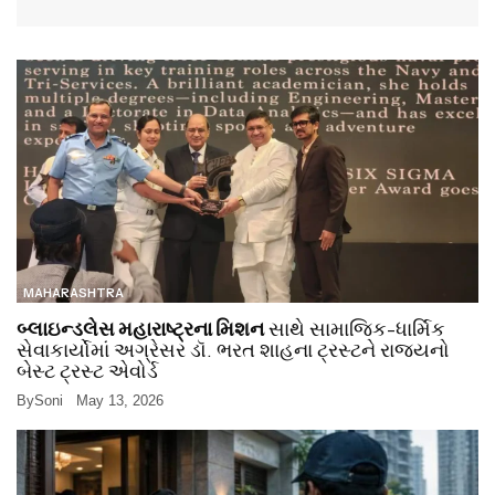
MAHARASHTRA
બ્લાઇન્ડલેસ મહારાષ્ટ્રના મિશન
સાથે સામાજિક-ધાર્મિક
સેવાકાર્યોમાં અગ્રેસર ડૉ. ભરત શાહના ટ્રસ્ટને રાજ્યનો
બેસ્ટ ટ્રસ્ટ એવોર્ડ
By
Soni
May 13, 2026