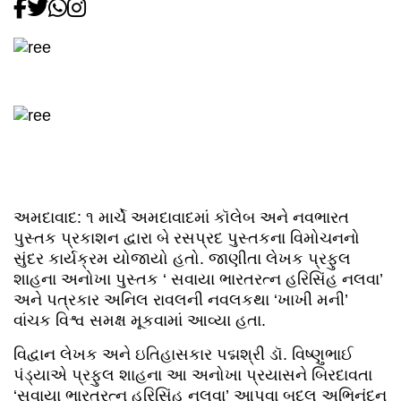
અમદાવાદ: ૧ માર્ચે અમદાવાદમાં કૉલેબ અને નવભારત
પુસ્તક પ્રકાશન દ્વારા બે‌ રસપ્રદ પુસ્તકના વિમોચનનો
સુંદર કાર્યક્રમ યોજાયો હતો.‌ જાણીતા લેખક પ્રફુલ
શાહના અનોખા પુસ્તક ‘ સવાયા ભારતરત્ન હરિસિંહ નલવા’
અને પત્રકાર અનિલ રાવલની નવલકથા ‘ખાખી મની’
વાંચક વિશ્વ સમક્ષ મૂકવામાં આવ્યા હતા.
વિદ્વાન લેખક અને ઇતિહાસકાર પદ્મશ્રી ડૉ. વિષ્ણુભાઈ
પંડ્યાએ પ્રફુલ શાહના આ અનોખા પ્રયાસને બિરદાવતા
‘સવાયા ભારતરત્ન હરિસિંહ નલવા’ આપવા બદલ અભિનંદન