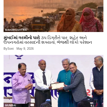
MAHARASHTRA
મુંબઈમાં ગરમીનો પારો
૩૫ ડિગ્રીને પાર, શહેર અને
ઉપનગરોમાં વરસાદની શક્યતા, ભેજથી લોકો પરેશાન
By
Soni
May 9, 2026
MUMBAI