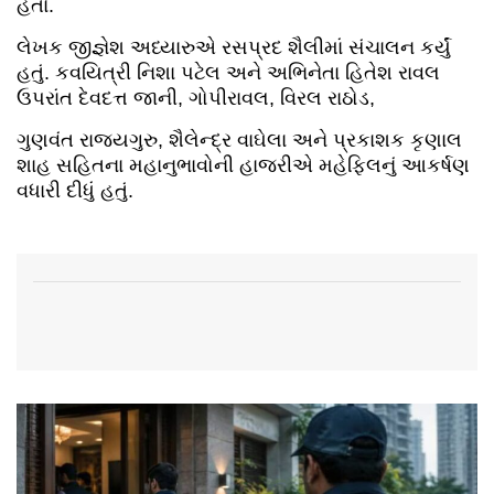
હતા.‌
લેખક જીજ્ઞેશ અધ્યારુએ રસપ્રદ શૈલીમાં સંચાલન કર્યું
હતું.‌ કવયિત્રી નિશા પટેલ અને અભિનેતા હિતેશ રાવલ‌
ઉપરાંત દેવદત્ત જાની, ગોપી‌રાવલ, વિરલ રાઠોડ,
ગુણવંત રાજ્યગુરુ, શૈલેન્દ્ર વાઘેલા અને પ્રકાશક કૃણાલ
શાહ સહિતના મહાનુભાવોની હાજરીએ મહેફિલનું આકર્ષણ
વધારી દીધું હતું.