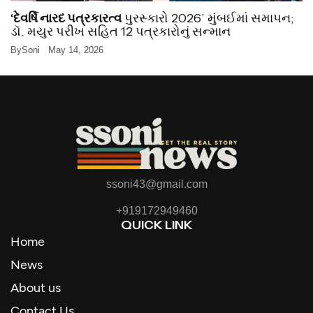
‘દેવર્ષિ નારદ પત્રકારત્વ
પુરસ્કારો 2026’ મુંબઈમાં સમાપન;
ડૉ. મયુર પરીખ સહિત 12 પત્રકારોનું સન્માન
By
Soni
May 14, 2026
ssoni43@gmail.com
+919172949460
QUICK LINK
Home
News
About us
Contact Us