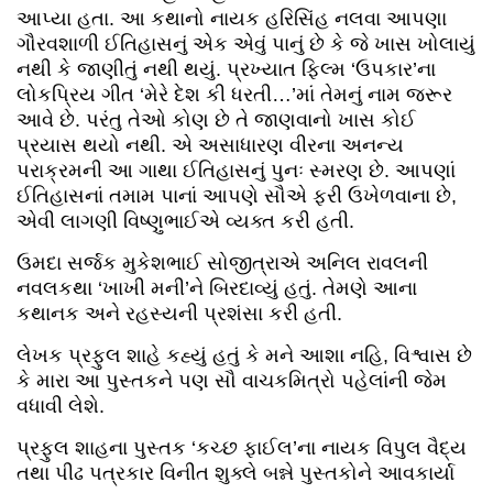
આપ્યા હતા. આ કથાનો નાયક હરિસિંહ નલવા આપણા
ગૌરવશાળી ઈતિહાસનું એક એવું પાનું છે કે જે ખાસ ખોલાયું
નથી કે જાણીતું નથી થયું. પ્રખ્યાત ફિલ્મ‌ ‘ઉપકાર’ના‌
લોકપ્રિય ગીત ‘મેરે દેશ કી‌ ધરતી…’માં તેમનું નામ જરૂર
આવે છે. પરંતુ તેઓ કોણ છે તે જાણવાનો ખાસ કોઈ
પ્રયાસ થયો નથી. એ અસાધારણ વીરના અનન્ય
પરાક્રમની આ ગાથા ઈતિહાસનું પુનઃ સ્મરણ છે. આપણાં
ઈતિહાસનાં તમામ પાનાં આપણે સૌએ ફરી ઉખેળવાના છે,
એવી લાગણી વિષ્ણુભાઈએ વ્યક્ત કરી હતી.‌
ઉમદા સર્જક મુકેશભાઈ સોજીત્રાએ અનિલ રાવલની
નવલકથા ‘ખાખી મની’ને‌ બિરદાવ્યું હતું. તેમણે આના
કથાનક અને રહસ્યની પ્રશંસા કરી હતી.
લેખક પ્રફુલ શાહે કહ્યું હતું કે મને આશા નહિ, વિશ્વાસ છે
કે મારા આ પુસ્તકને પણ સૌ વાચકમિત્રો પહેલાંની જેમ
વધાવી લેશે.
પ્રફુલ શાહના પુસ્તક ‘કચ્છ ફાઈલ’ના નાયક વિપુલ વૈદ્ય
તથા પીઢ પત્રકાર વિનીત શુક્લે બન્ને પુસ્તકોને આવકાર્યા