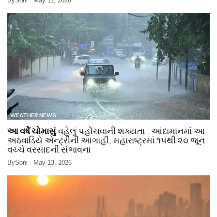
By
Soni
May 11, 2026
WEATHER NEWS
આ વર્ષે ચોમાસું
વહેલું પહોંચવાની શક્યતા , આંદામાનમાં આ
અઠવાડિયે એન્ટ્રીની આગાહી, મહારાષ્ટ્રમાં ૧૫થી ૨૦ જૂન
વચ્ચે વરસાદની સંભાવના
By
Soni
May 13, 2026