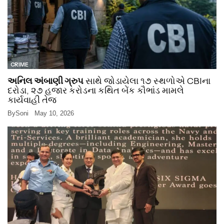
CRIME
અનિલ અંબાણી ગ્રુપ
સાથે જોડાયેલા ૧૭ સ્થળોએ CBIના
દરોડા, ૨૭ હજાર કરોડના કથિત બેંક કૌભાંડ મામલે
કાર્યવાહી તેજ
By
Soni
May 10, 2026