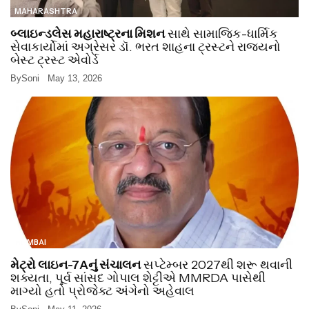
MAHARASHTRA
બ્લાઇન્ડલેસ મહારાષ્ટ્રના મિશન
સાથે સામાજિક-ધાર્મિક
સેવાકાર્યોમાં અગ્રેસર ડૉ. ભરત શાહના ટ્રસ્ટને રાજ્યનો
બેસ્ટ ટ્રસ્ટ એવોર્ડ
By
Soni
May 13, 2026
MUMBAI
મેટ્રો લાઇન-7Aનું સંચાલન
સપ્ટેમ્બર 2027થી શરૂ થવાની
શક્યતા, પૂર્વ સાંસદ ગોપાલ શેટ્ટીએ MMRDA પાસેથી
માગ્યો હતો પ્રોજેક્ટ અંગેનો અહેવાલ