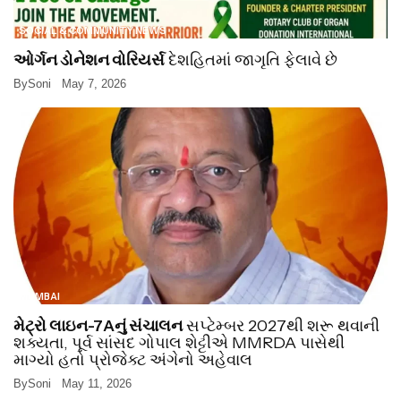
SOCIAL & COMMUNITY NEWS
ઓર્ગન ડોનેશન વોરિયર્સ
દેશહિતમાં જાગૃતિ ફેલાવે છે
By
Soni
May 7, 2026
MUMBAI
મેટ્રો લાઇન-7Aનું સંચાલન
સપ્ટેમ્બર 2027થી શરૂ થવાની
શક્યતા, પૂર્વ સાંસદ ગોપાલ શેટ્ટીએ MMRDA પાસેથી
માગ્યો હતો પ્રોજેક્ટ અંગેનો અહેવાલ
By
Soni
May 11, 2026