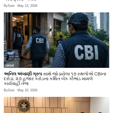
By
Soni
May 13, 2026
CRIME
અનિલ અંબાણી ગ્રુપ
સાથે જોડાયેલા ૧૭ સ્થળોએ CBIના
દરોડા, ૨૭ હજાર કરોડના કથિત બેંક કૌભાંડ મામલે
કાર્યવાહી તેજ
By
Soni
May 10, 2026