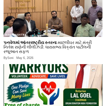
MAHARASHTRA
પનવેલમાં આંતરરાષ્ટ્રીય સ્તરના
માછલીઘર માટે મંત્રી
નિતેશ રાણેની લીલીઝંડી: ધારાસભ્ય વિક્રાંત પાટીલની
રજૂઆત સફળ
By
Soni
May 6, 2026