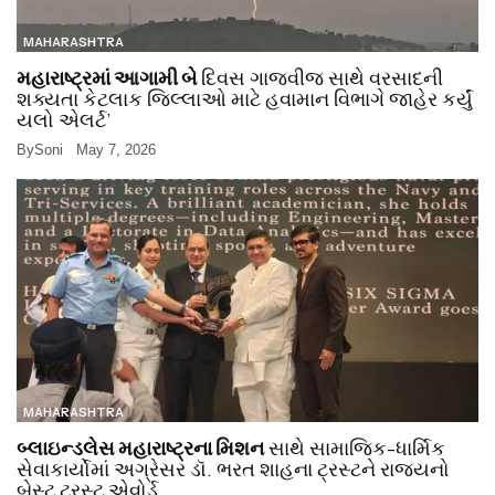
MAHARASHTRA
મહારાષ્ટ્રમાં આગામી બે
દિવસ ગાજવીજ સાથે વરસાદની
શક્યતા કેટલાક જિલ્લાઓ માટે હવામાન વિભાગે જાહેર કર્યું
યલો એલર્ટ’
By
Soni
May 7, 2026
MAHARASHTRA
બ્લાઇન્ડલેસ મહારાષ્ટ્રના મિશન
સાથે સામાજિક-ધાર્મિક
સેવાકાર્યોમાં અગ્રેસર ડૉ. ભરત શાહના ટ્રસ્ટને રાજ્યનો
બેસ્ટ ટ્રસ્ટ એવોર્ડ