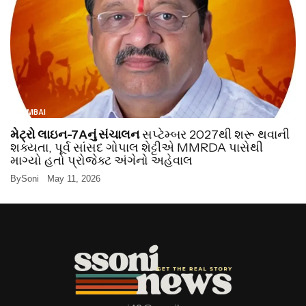
MUMBAI
મેટ્રો લાઇન-7Aનું સંચાલન
સપ્ટેમ્બર 2027થી શરૂ થવાની
શક્યતા, પૂર્વ સાંસદ ગોપાલ શેટ્ટીએ MMRDA પાસેથી
માગ્યો હતો પ્રોજેક્ટ અંગેનો અહેવાલ
By
Soni
May 11, 2026