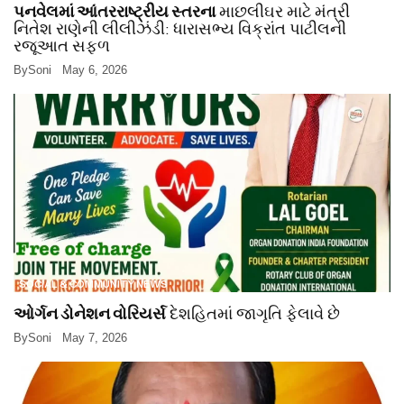
પનવેલમાં આંતરરાષ્ટ્રીય સ્તરના
માછલીઘર માટે મંત્રી
નિતેશ રાણેની લીલીઝંડી: ધારાસભ્ય વિક્રાંત પાટીલની
રજૂઆત સફળ
By
Soni
May 6, 2026
SOCIAL & COMMUNITY NEWS
ઓર્ગન ડોનેશન વોરિયર્સ
દેશહિતમાં જાગૃતિ ફેલાવે છે
By
Soni
May 7, 2026