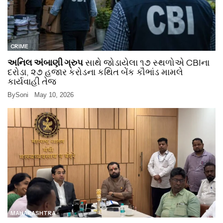
CRIME
અનિલ અંબાણી ગ્રુપ
સાથે જોડાયેલા ૧૭ સ્થળોએ CBIના
દરોડા, ૨૭ હજાર કરોડના કથિત બેંક કૌભાંડ મામલે
કાર્યવાહી તેજ
By
Soni
May 10, 2026
MAHARASHTRA