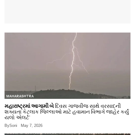
MAHARASHTRA
મહારાષ્ટ્રમાં આગામી બે
દિવસ ગાજવીજ સાથે વરસાદની
શક્યતા કેટલાક જિલ્લાઓ માટે હવામાન વિભાગે જાહેર કર્યું
યલો એલર્ટ’
By
Soni
May 7, 2026