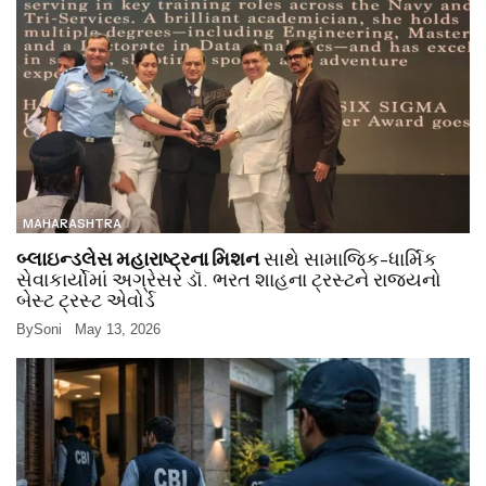
MAHARASHTRA
બ્લાઇન્ડલેસ મહારાષ્ટ્રના મિશન
સાથે સામાજિક-ધાર્મિક
સેવાકાર્યોમાં અગ્રેસર ડૉ. ભરત શાહના ટ્રસ્ટને રાજ્યનો
બેસ્ટ ટ્રસ્ટ એવોર્ડ
By
Soni
May 13, 2026